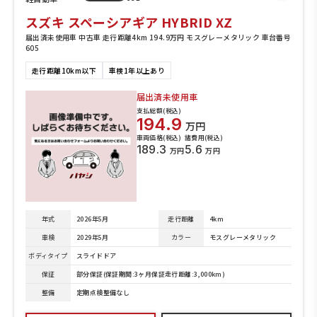
スズキ スペーシアギア HYBRID XZ
届出済未使用車 中古車 走行距離4km 194.9万円 モスグレーメタリック 車台番号
605
走行距離10km以下
車検1年以上あり
届出済未使用車
支払総額(税込)
194.9
万円
車両価格(税込)
諸費用(税込)
189.3
5.6
万円
万円
年式
2026年5月
走行距離
4km
車検
2029年5月
カラー
モスグレーメタリック
ボディタイプ
スライドドア
保証
部分保証(保証期間:3ヶ月保証走行距離:3,000km)
整備
定期点検整備なし