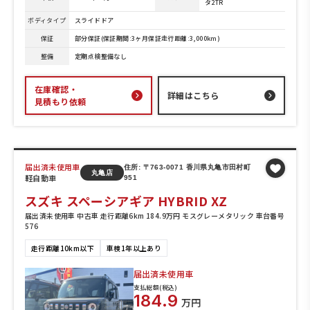
タ2TR
ボディタイプ
スライドドア
保証
部分保証(保証期間:3ヶ月保証走行距離:3,000km)
整備
定期点検整備なし
在庫確認・
詳細はこちら
見積もり依頼
届出済未使用車
住所: 〒763-0071 香川県丸亀市田村町
丸亀店
軽自動車
951
スズキ スペーシアギア HYBRID XZ
届出済未使用車 中古車 走行距離6km 184.9万円 モスグレーメタリック 車台番号
576
走行距離10km以下
車検1年以上あり
届出済未使用車
支払総額(税込)
184.9
万円