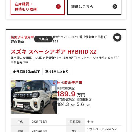
在庫確認・
詳細はこちら
見積もり依頼
届出済未使用車
住所: 〒763-0071 香川県丸亀市田村町
丸亀店
軽自動車
951
スズキ スペーシアギア HYBRID XZ
届出済未使用車 中古車 走行距離4km 189.9万円 ソフトベージュMガンメタ2TR
車台番号392
走行距離10km以下
車検1年以上あり
届出済未使用車
支払総額(税込)
189.9
万円
車両価格(税込)
諸費用(税込)
184.3
5.6
万円
万円
年式
2025年12月
走行距離
4km
ソフトベージュMガンメ
車検
2028年12月
カラー