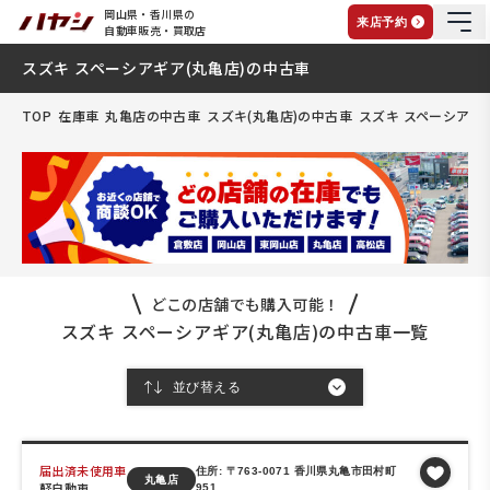
岡山県・香川県の
来店予約
自動車販売・買取店
スズキ スペーシアギア(丸亀店)の中古車
TOP
在庫車
丸亀店の中古車
スズキ(丸亀店)の中古車
スズキ スペーシアギ
どこの店舗でも購入可能！
スズキ スペーシアギア(丸亀店)の中古車一覧
届出済未使用車
住所: 〒763-0071 香川県丸亀市田村町
丸亀店
軽自動車
951