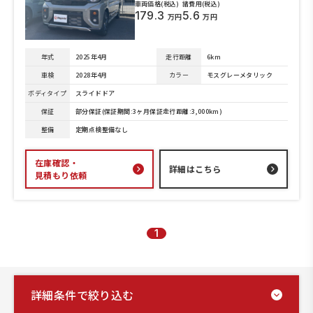
車両価格(税込)
諸費用(税込)
179.3
5.6
万円
万円
年式
2025年4月
走行距離
6km
車検
2028年4月
カラー
モスグレーメタリック
ボディタイプ
スライドドア
保証
部分保証(保証期間:3ヶ月保証走行距離:3,000km)
整備
定期点検整備なし
在庫確認・
詳細はこちら
見積もり依頼
1
詳細条件で絞り込む