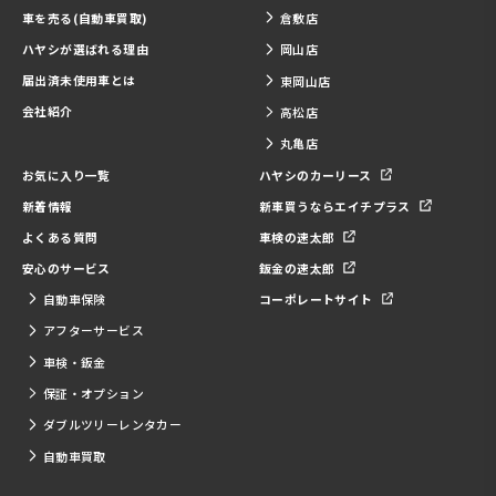
車を売る(自動車買取)
倉敷店
ハヤシが選ばれる理由
岡山店
届出済未使用車とは
東岡山店
会社紹介
高松店
丸亀店
お気に入り一覧
ハヤシのカーリース
新着情報
新車買うならエイチプラス
よくある質問
車検の速太郎
安心のサービス
鈑金の速太郎
自動車保険
コーポレートサイト
アフターサービス
車検・鈑金
保証・オプション
ダブルツリーレンタカー
自動車買取