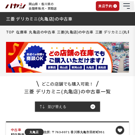
岡山県・香川県の
来店予約
自動車販売・買取店
三菱 デリカミニ(丸亀店)の中古車
TOP
在庫車
丸亀店の中古車
三菱(丸亀店)の中古車
三菱 デリカミニ(丸亀店
どこの店舗でも購入可能！
三菱 デリカミニ(丸亀店)の中古車一覧
中古車
丸亀店
住所: 〒763-0071 香川県丸亀市田村町951
軽自動車