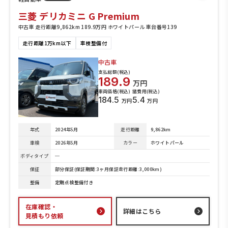
三菱 デリカミニ G Premium
中古車 走行距離9,862km 189.9万円 ホワイトパール 車台番号139
走行距離1万km以下
車検整備付
中古車
支払総額(税込)
189.9
万円
車両価格(税込)
諸費用(税込)
184.5
5.4
万円
万円
年式
2024年5月
走行距離
9,862km
車検
2026年5月
カラー
ホワイトパール
ボディタイプ
─
保証
部分保証(保証期間:3ヶ月保証走行距離:3,000km)
整備
定期点検整備付き
在庫確認・
詳細はこちら
見積もり依頼