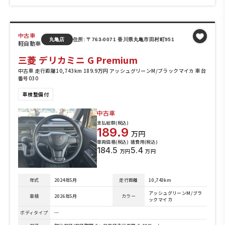
中古車
丸亀店
住所: 〒763-0071 香川県丸亀市田村町951
軽自動車
三菱 デリカミニ G Premium
中古車 走行距離10,743km 189.9万円 アッシュグリーンM/ブラックマイカ 車台
番号030
車検整備付
中古車
支払総額(税込)
189.9
万円
車両価格(税込)
諸費用(税込)
184.5
5.4
万円
万円
年式
2024年5月
走行距離
10,743km
アッシュグリーンM/ブラ
車検
2026年5月
カラー
ックマイカ
ボディタイプ
─