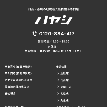
岡山・香川の地域最大級自動車専門店
0120-884-417
営業時間／9:00～18:00
定休日／
毎週水曜・第3火曜・第4火曜（4月~11月）
車を買う(在庫車検索)
店舗情報
車を売る(自動車買取)
倉敷店
ハヤシが選ばれる理由
岡山店
届出済未使用車とは
東岡山店
会社紹介
高松店
丸亀店