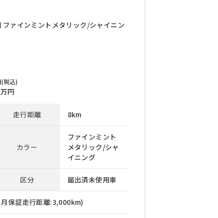
万円 ファインミントメタリック/シャイニン
(税込)
万円
走行距離
8km
ファインミント
カラー
メタリック/シャ
イニング
区分
届出済未使用車
月保証走行距離:3,000km)