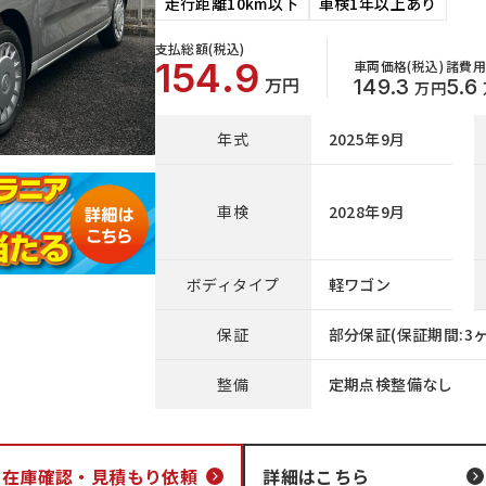
走行距離10km以下
車検1年以上あり
支払総額(税込)
154.9
車両価格(税込)
諸費用
万円
149.3
5.6
万円
年式
2025年9月
車検
2028年9月
ボディタイプ
軽ワゴン
保証
部分保証(保証期間:3ヶ
整備
定期点検整備なし
在庫確認・
見積もり依頼
詳細はこちら