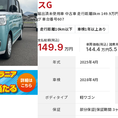
スG
届出済未使用車 中古車 走行距離8km 149.9
グ 車台番号607
走行距離10km以下
車検1年以上あり
支払総額(税込)
149.9
車両価格(税込)
諸費用
万円
144.4
5.5
万円
年式
2025年4月
車検
2028年4月
ボディタイプ
軽ワゴン
保証
部分保証(保証期間:3ヶ