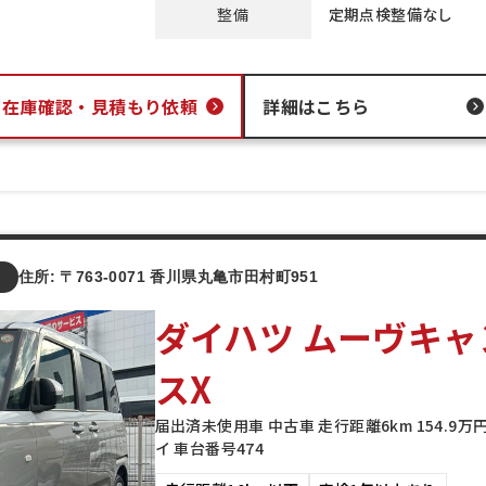
整備
定期点検整備なし
在庫確認・
見積もり依頼
詳細はこちら
店
住所: 〒763-0071 香川県丸亀市田村町951
ダイハツ ムーヴキャ
スX
届出済未使用車 中古車 走行距離6km 154.9
イ 車台番号474