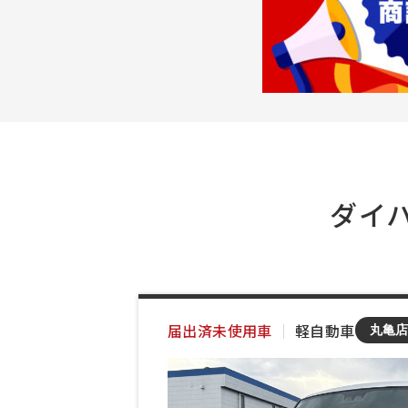
ダイハ
届出済未使用車
｜
軽自動車
丸亀