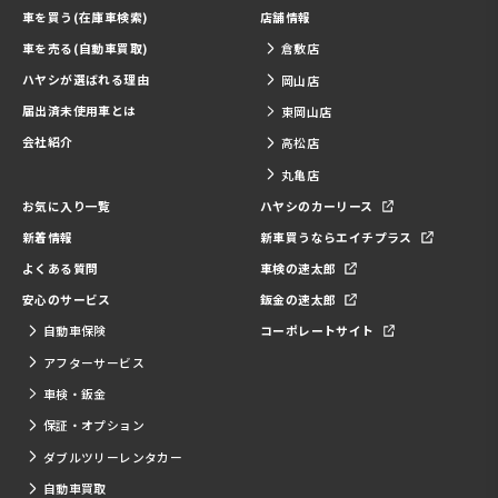
車を買う(在庫車検索)
店舗情報
車を売る(自動車買取)
倉敷店
ハヤシが選ばれる理由
岡山店
届出済未使用車とは
東岡山店
会社紹介
高松店
丸亀店
お気に入り一覧
ハヤシのカーリース
新着情報
新車買うならエイチプラス
よくある質問
車検の速太郎
安心のサービス
鈑金の速太郎
自動車保険
コーポレートサイト
アフターサービス
車検・鈑金
保証・オプション
ダブルツリーレンタカー
自動車買取