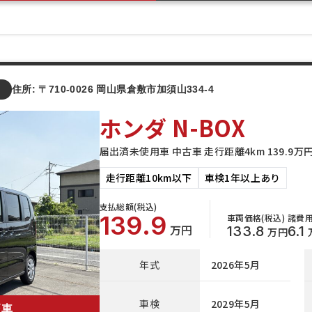
店
住所: 〒710-0026 岡山県倉敷市加須山334-4
ホンダ N-BOX
届出済未使用車 中古車 走行距離4km 139.9
走行距離10km以下
車検1年以上あり
支払総額(税込)
139.9
車両価格(税込)
諸費用
万円
133.8
6.1
万円
年式
2026年5月
車検
2029年5月
玉車