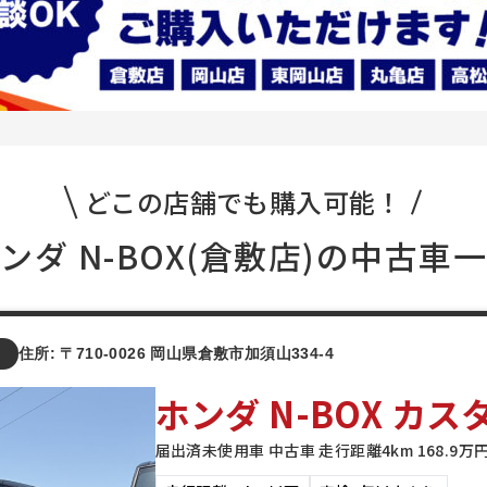
どこの店舗でも購入可能！
ンダ N-BOX(倉敷店)の中古車
店
住所: 〒710-0026 岡山県倉敷市加須山334-4
ホンダ N-BOX カス
届出済未使用車 中古車 走行距離4km 168.9