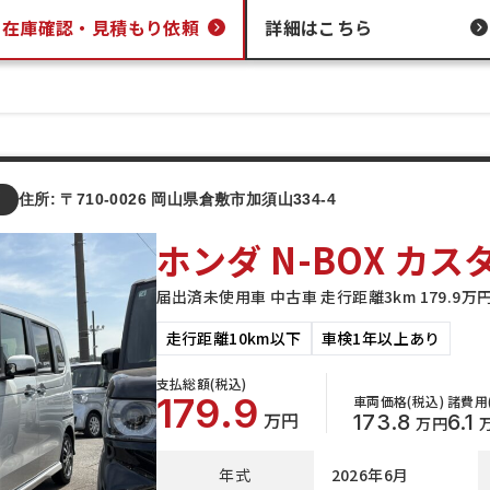
在庫確認・
見積もり依頼
詳細はこちら
店
住所: 〒710-0026 岡山県倉敷市加須山334-4
ホンダ N-BOX カス
届出済未使用車 中古車 走行距離3km 179.9
走行距離10km以下
車検1年以上あり
支払総額(税込)
179.9
車両価格(税込)
諸費用
万円
173.8
6.1
万円
年式
2026年6月