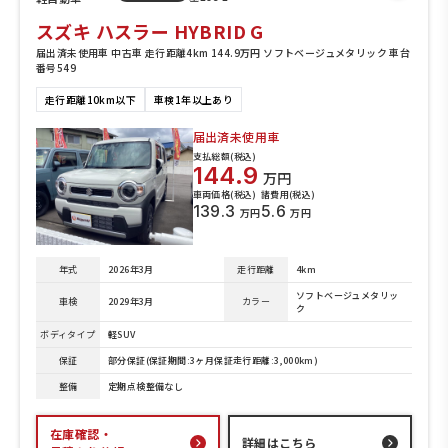
スズキ ハスラー HYBRID G
届出済未使用車 中古車 走行距離4km 144.9万円 ソフトベージュメタリック 車台
番号549
走行距離10km以下
車検1年以上あり
届出済未使用車
支払総額(税込)
144.9
万円
車両価格(税込)
諸費用(税込)
139.3
5.6
万円
万円
年式
2026年3月
走行距離
4km
ソフトベージュメタリッ
車検
2029年3月
カラー
ク
ボディタイプ
軽SUV
保証
部分保証(保証期間:3ヶ月保証走行距離:3,000km)
整備
定期点検整備なし
在庫確認・
詳細はこちら