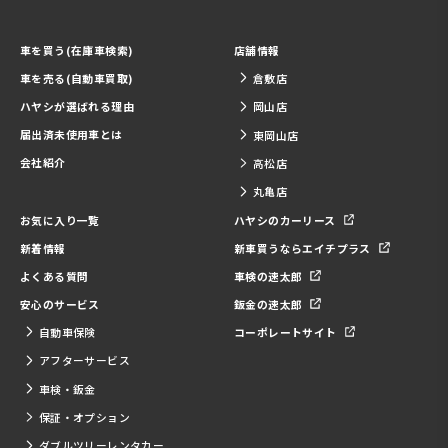
車を買う(在庫車検索)
店舗情報
車を売る(自動車買取)
倉敷店
ハヤシが選ばれる理由
岡山店
届出済未使用車とは
東岡山店
会社紹介
高松店
丸亀店
お気に入り一覧
ハヤシのカーリース
新着情報
新車買うならエイチプラス
よくある質問
車検の速太郎
安心のサービス
鈑金の速太郎
自動車保険
コーポレートサイト
アフターサービス
車検・鈑金
保証・オプション
ダブルツリーレンタカー