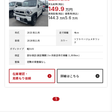
支払総額(税込)
149.9
万円
車両価格(税込)
諸費用(税込)
144.3
5.6
万円
万円
年式
2025年11月
走行距離
4km
ソフトベージュメタリッ
車検
2028年11月
カラー
ク
ボディタイプ
軽SUV
保証
部分保証(保証期間:3ヶ月保証走行距離:3,000km)
整備
定期点検整備なし
在庫確認・
詳細はこちら
見積もり依頼
1