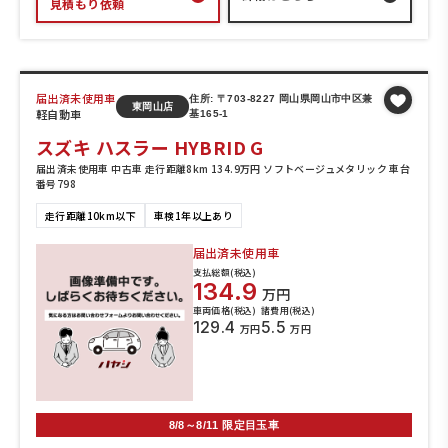
見積もり依頼
届出済未使用車
住所: 〒703-8227 岡山県岡山市中区兼
東岡山店
軽自動車
基165-1
スズキ ハスラー HYBRID G
届出済未使用車 中古車 走行距離8km 134.9万円 ソフトベージュメタリック 車台
番号798
走行距離10km以下
車検1年以上あり
届出済未使用車
支払総額(税込)
134.9
万円
車両価格(税込)
諸費用(税込)
129.4
5.5
万円
万円
8/8～8/11 限定目玉車