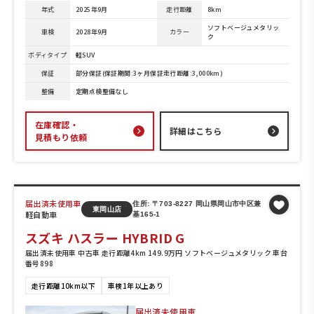
年式
2025年9月
走行距離
8km
ソフトベージュメタリッ
車検
2028年9月
カラー
ク
ボディタイプ
軽SUV
保証
部分保証(保証期間:3ヶ月保証走行距離:3,000km)
整備
定期点検整備なし
在庫確認・
詳細はこちら
見積もり依頼
届出済未使用車
住所: 〒703-8227 岡山県岡山市中区兼
東岡山店
軽自動車
基165-1
スズキ ハスラー HYBRID G
届出済未使用車 中古車 走行距離4km 149.9万円 ソフトベージュメタリック 車台
番号898
走行距離10km以下
車検1年以上あり
届出済未使用車