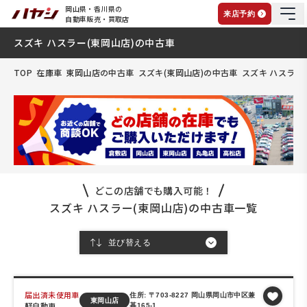
岡山県・香川県の
来店予約
自動車販売・買取店
スズキ ハスラー(東岡山店)の中古車
TOP
在庫車
東岡山店の中古車
スズキ(東岡山店)の中古車
スズキ ハスラー
どこの店舗でも購入可能！
スズキ ハスラー(東岡山店)の中古車一覧
届出済未使用車
住所: 〒703-8227 岡山県岡山市中区兼
東岡山店
軽自動車
基165-1