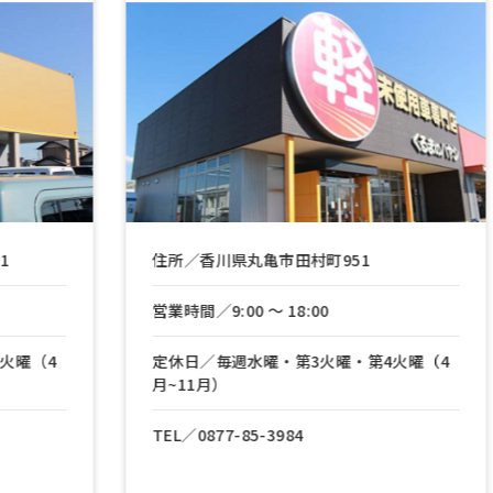
住所／香川県丸亀市田村町951
住所／岡山県倉
営業時間／9:00 〜 18:00
営業時間／9:00 
定休日／毎週水曜・第3火曜・第4火曜（4
定休日／毎週水
月~11月）
月~11月）
TEL／
0877-85-3984
TEL／
086-42