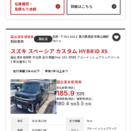
在庫確認・
詳細はこちら
見積もり依頼
届出済未使用車
住所: 〒761-0312 香川県高松市東山崎町
高松店
軽自動車
707-1
スズキ スペーシア カスタム HYBRID XS
届出済未使用車 中古車 走行距離3km 185.9万円 ブルーイッシュブラックパール
3 車台番号174
走行距離10km以下
車検1年以上あり
届出済未使用車
支払総額(税込)
185.9
万円
車両価格(税込)
諸費用(税込)
180.4
5.5
万円
万円
年式
2025年12月
走行距離
3km
ブルーイッシュブラック
車検
2028年12月
カラー