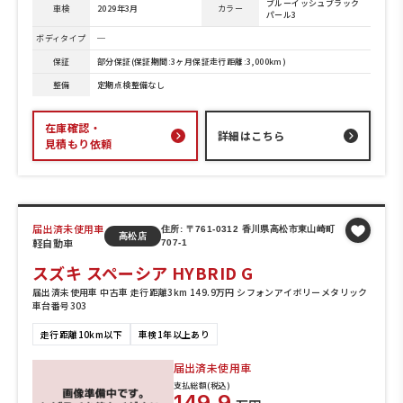
ブルーイッシュブラック
車検
2029年3月
カラー
パール3
ボディタイプ
─
保証
部分保証(保証期間:3ヶ月保証走行距離:3,000km)
整備
定期点検整備なし
在庫確認・
詳細はこちら
見積もり依頼
届出済未使用車
住所: 〒761-0312 香川県高松市東山崎町
高松店
軽自動車
707-1
スズキ スペーシア HYBRID G
届出済未使用車 中古車 走行距離3km 149.9万円 シフォンアイボリーメタリック
車台番号303
走行距離10km以下
車検1年以上あり
届出済未使用車
支払総額(税込)
149.9