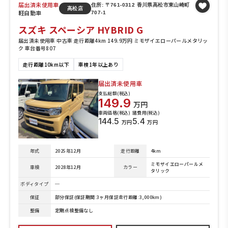
届出済未使用車
住所: 〒761-0312 香川県高松市東山崎町
高松店
軽自動車
707-1
スズキ スペーシア HYBRID G
届出済未使用車 中古車 走行距離4km 149.9万円 ミモザイエローパールメタリッ
ク 車台番号807
走行距離10km以下
車検1年以上あり
届出済未使用車
支払総額(税込)
149.9
万円
車両価格(税込)
諸費用(税込)
144.5
5.4
万円
万円
年式
2025年12月
走行距離
4km
ミモザイエローパールメ
車検
2028年12月
カラー
タリック
ボディタイプ
─
保証
部分保証(保証期間:3ヶ月保証走行距離:3,000km)
整備
定期点検整備なし