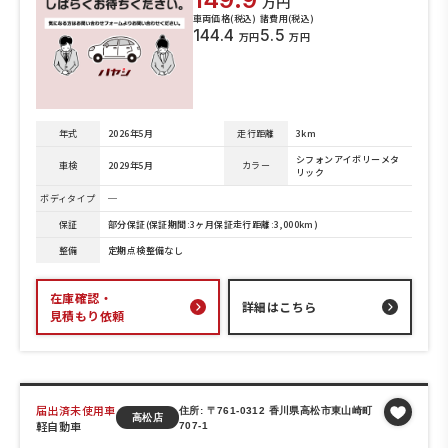
万円
車両価格(税込)
諸費用(税込)
144.4
5.5
万円
万円
年式
2026年5月
走行距離
3km
シフォンアイボリーメタ
車検
2029年5月
カラー
リック
ボディタイプ
─
保証
部分保証(保証期間:3ヶ月保証走行距離:3,000km)
整備
定期点検整備なし
在庫確認・
詳細はこちら
見積もり依頼
届出済未使用車
住所: 〒761-0312 香川県高松市東山崎町
高松店
軽自動車
707-1