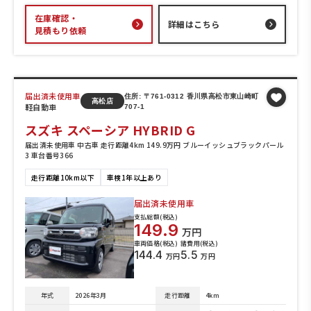
在庫確認・
詳細はこちら
見積もり依頼
届出済未使用車
住所: 〒761-0312 香川県高松市東山崎町
高松店
軽自動車
707-1
スズキ スペーシア HYBRID G
届出済未使用車 中古車 走行距離4km 149.9万円 ブルーイッシュブラックパール
3 車台番号366
走行距離10km以下
車検1年以上あり
届出済未使用車
支払総額(税込)
149.9
万円
車両価格(税込)
諸費用(税込)
144.4
5.5
万円
万円
年式
2026年3月
走行距離
4km