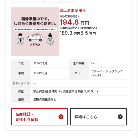
届出済未使用車
支払総額(税込)
194.8
万円
車両価格(税込)
諸費用(税込)
189.3
5.5
万円
万円
年式
2026年3月
走行距離
3km
ブルーイッシュブラック
車検
2029年3月
カラー
パール3
ボディタイプ
─
保証
部分保証(保証期間:3ヶ月保証走行距離:3,000km)
整備
定期点検整備なし
在庫確認・
詳細はこちら
見積もり依頼