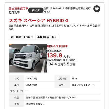
届出済未使用車
住所: 〒761-0312 香川県高松市東山崎町
高松店
軽自動車
707-1
スズキ スペーシア HYBRID G
届出済未使用車 中古車 走行距離5km 139.9万円 ピュアホワイトパール 車台番号
966
走行距離10km以下
車検1年以上あり
届出済未使用車
支払総額(税込)
139.9
万円
車両価格(税込)
諸費用(税込)
134.4
5.5
万円
万円
年式
2026年3月
走行距離
5km
車検
2029年3月
カラー
ピュアホワイトパール
ボディタイプ
─
保証
部分保証(保証期間:3ヶ月保証走行距離:3,000km)
整備
定期点検整備なし