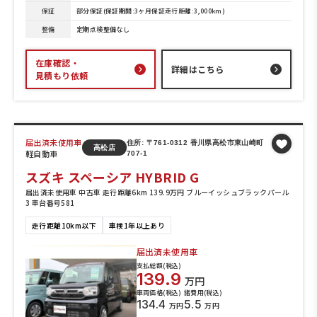
保証
部分保証(保証期間:3ヶ月保証走行距離:3,000km)
整備
定期点検整備なし
在庫確認・
詳細はこちら
見積もり依頼
届出済未使用車
住所: 〒761-0312 香川県高松市東山崎町
高松店
軽自動車
707-1
スズキ スペーシア HYBRID G
届出済未使用車 中古車 走行距離6km 139.9万円 ブルーイッシュブラックパール
3 車台番号581
走行距離10km以下
車検1年以上あり
届出済未使用車
支払総額(税込)
139.9
万円
車両価格(税込)
諸費用(税込)
134.4
5.5
万円
万円