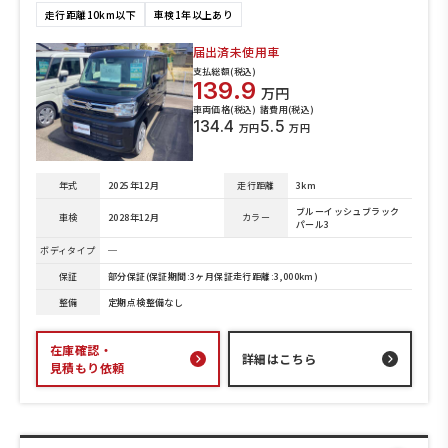
走行距離10km以下
車検1年以上あり
届出済未使用車
支払総額(税込)
139.9
万円
車両価格(税込)
諸費用(税込)
134.4
5.5
万円
万円
年式
2025年12月
走行距離
3km
ブルーイッシュブラック
車検
2028年12月
カラー
パール3
ボディタイプ
─
保証
部分保証(保証期間:3ヶ月保証走行距離:3,000km)
整備
定期点検整備なし
在庫確認・
詳細はこちら
見積もり依頼