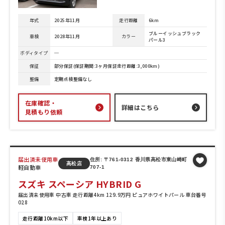
年式
2025年11月
走行距離
6km
ブルーイッシュブラック
車検
2028年11月
カラー
パール3
ボディタイプ
─
保証
部分保証(保証期間:3ヶ月保証走行距離:3,000km)
整備
定期点検整備なし
在庫確認・
詳細はこちら
見積もり依頼
届出済未使用車
住所: 〒761-0312 香川県高松市東山崎町
高松店
軽自動車
707-1
スズキ スペーシア HYBRID G
届出済未使用車 中古車 走行距離4km 129.9万円 ピュアホワイトパール 車台番号
028
走行距離10km以下
車検1年以上あり