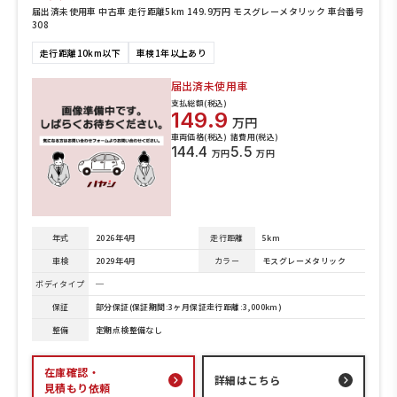
届出済未使用車 中古車 走行距離5km 149.9万円 モスグレーメタリック 車台番号
308
走行距離10km以下
車検1年以上あり
届出済未使用車
支払総額(税込)
149.9
万円
車両価格(税込)
諸費用(税込)
144.4
5.5
万円
万円
年式
2026年4月
走行距離
5km
車検
2029年4月
カラー
モスグレーメタリック
ボディタイプ
─
保証
部分保証(保証期間:3ヶ月保証走行距離:3,000km)
整備
定期点検整備なし
在庫確認・
詳細はこちら
見積もり依頼