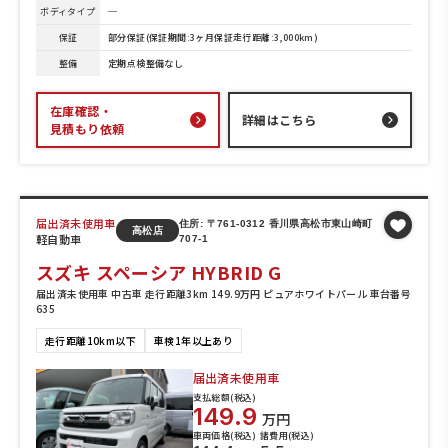
ボディタイプ
─
保証
部分保証(保証期間:3ヶ月保証走行距離:3,000km)
整備
定期点検整備なし
在庫確認・
詳細はこちら
見積もり依頼
届出済未使用車
住所: 〒761-0312 香川県高松市東山崎町
高松店
軽自動車
707-1
スズキ スペーシア HYBRID G
届出済未使用車 中古車 走行距離3km 149.9万円 ピュアホワイトパール 車台番号
635
走行距離10km以下
車検1年以上あり
届出済未使用車
支払総額(税込)
149.9
万円
車両価格(税込)
諸費用(税込)