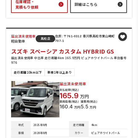
在庫確認・
詳細はこちら
見積もり依頼
届出済未使用車
住所: 〒761-0312 香川県高松市東山崎町
高松店
軽自動車
707-1
スズキ スペーシア カスタム HYBRID GS
届出済未使用車 中古車 走行距離4km 165.9万円 ピュアホワイトパール 車台番号
976
走行距離10km以下
車検1年以上あり
届出済未使用車
支払総額(税込)
165.9
万円
車両価格(税込)
諸費用(税込)
160.4
5.5
万円
万円
年式
2025年9月
走行距離
4km
車検
2028年9月
カラー
ピュアホワイトパール