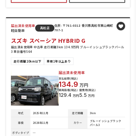
届出済未使用車
住所: 〒761-0312 香川県高松市東山崎町
高松店
軽自動車
707-1
スズキ スペーシア HYBRID G
届出済未使用車 中古車 走行距離3km 134.9万円 ブルーイッシュブラックパール
3 車台番号564
走行距離10km以下
車検1年以上あり
届出済未使用車
支払総額(税込)
134.9
万円
車両価格(税込)
諸費用(税込)
129.4
5.5
万円
万円
年式
2025年11月
走行距離
3km
ブルーイッシュブラック
車検
2028年11月
カラー
パール3
ボディタイプ
─