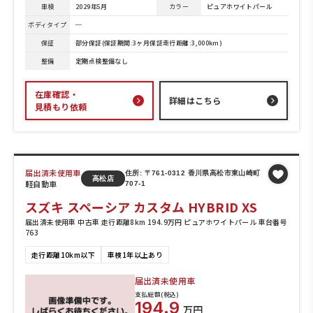
車検
2029年5月
カラー
ピュアホワイトパール
ボディタイプ
─
保証
部分保証(保証期間:3ヶ月保証走行距離:3,000km)
整備
定期点検整備なし
在庫確認・
詳細はこちら
見積もり依頼
届出済未使用車
住所: 〒761-0312 香川県高松市東山崎町
高松店
軽自動車
707-1
スズキ スペーシア カスタム HYBRID XS
届出済未使用車 中古車 走行距離8km 194.9万円 ピュアホワイトパール 車台番号
763
走行距離10km以下
車検1年以上あり
届出済未使用車
支払総額(税込)
194.9
万円