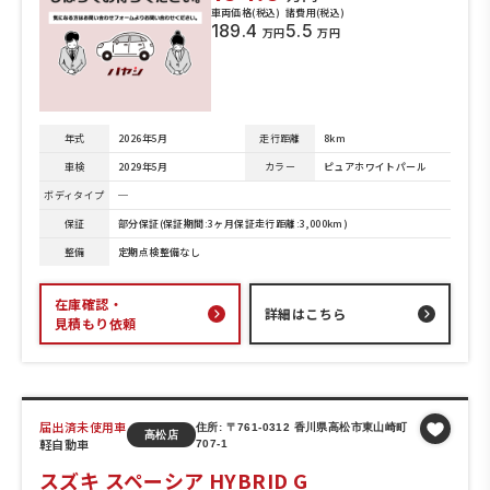
車両価格(税込)
諸費用(税込)
189.4
5.5
万円
万円
年式
2026年5月
走行距離
8km
車検
2029年5月
カラー
ピュアホワイトパール
ボディタイプ
─
保証
部分保証(保証期間:3ヶ月保証走行距離:3,000km)
整備
定期点検整備なし
在庫確認・
詳細はこちら
見積もり依頼
届出済未使用車
住所: 〒761-0312 香川県高松市東山崎町
高松店
軽自動車
707-1
スズキ スペーシア HYBRID G