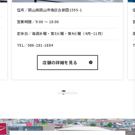
岡山市南区古新田1595-1
住所／岡山県岡山市中区兼
0 〜 18:00
営業時間／9:00 〜 18:
週水曜・第3火曜・第4火曜（4月~11月）
定休日／毎週水曜・第3
281-1884
TEL／
086-208-3700
店舗の詳細を見る
店舗の
3
1
2
4
5