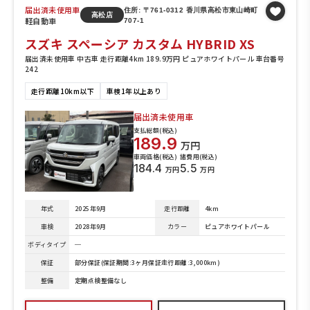
届出済未使用車
住所: 〒761-0312 香川県高松市東山崎町
高松店
軽自動車
707-1
スズキ スペーシア カスタム HYBRID XS
届出済未使用車 中古車 走行距離4km 189.9万円 ピュアホワイトパール 車台番号
242
走行距離10km以下
車検1年以上あり
届出済未使用車
支払総額(税込)
189.9
万円
車両価格(税込)
諸費用(税込)
184.4
5.5
万円
万円
年式
2025年9月
走行距離
4km
車検
2028年9月
カラー
ピュアホワイトパール
ボディタイプ
─
保証
部分保証(保証期間:3ヶ月保証走行距離:3,000km)
整備
定期点検整備なし