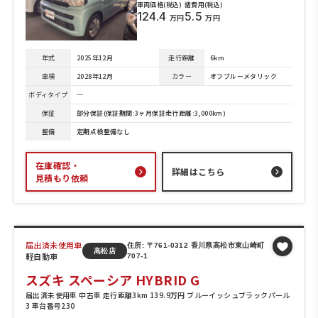
車両価格(税込)
諸費用(税込)
124.4
5.5
万円
万円
年式
2025年12月
走行距離
6km
車検
2028年12月
カラー
オフブルーメタリック
ボディタイプ
─
保証
部分保証(保証期間:3ヶ月保証走行距離:3,000km)
整備
定期点検整備なし
在庫確認・
詳細はこちら
見積もり依頼
届出済未使用車
住所: 〒761-0312 香川県高松市東山崎町
高松店
軽自動車
707-1
スズキ スペーシア HYBRID G
届出済未使用車 中古車 走行距離3km 139.9万円 ブルーイッシュブラックパール
3 車台番号230