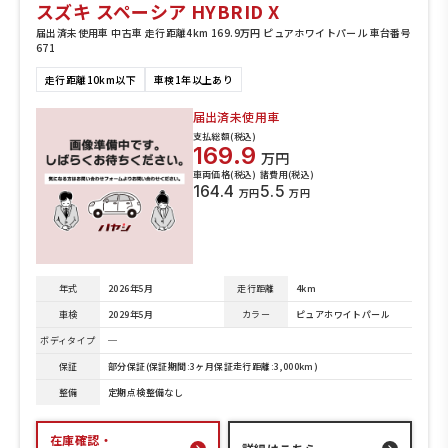
スズキ スペーシア HYBRID X
届出済未使用車 中古車 走行距離4km 169.9万円 ピュアホワイトパール 車台番号
671
走行距離10km以下
車検1年以上あり
届出済未使用車
支払総額(税込)
169.9
万円
車両価格(税込)
諸費用(税込)
164.4
5.5
万円
万円
年式
2026年5月
走行距離
4km
車検
2029年5月
カラー
ピュアホワイトパール
ボディタイプ
─
保証
部分保証(保証期間:3ヶ月保証走行距離:3,000km)
整備
定期点検整備なし
在庫確認・