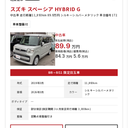
スズキ スペーシア HYBRID G
中古車 走行距離11,893km 89.9万円 シルキーシルバーメタリック 車台番号172
車検整備付
中古車
支払総額(税込)
89.9
万円
車両価格(税込)
諸費用(税込)
84.3
5.6
万円
万円
8/8～8/11 限定目玉車
年式
2019年3月
走行距離
11,893km
シルキーシルバーメタリ
車検
2026年3月
カラー
ック
ボディタイプ
─
保証
部分保証(保証期間:3ヶ月保証走行距離:3,000km)
整備
定期点検整備付き