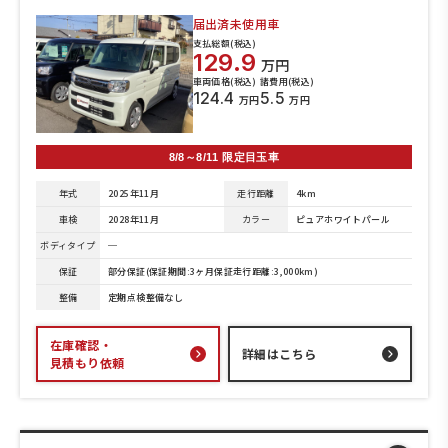
届出済未使用車
支払総額(税込)
129.9
万円
車両価格(税込)
諸費用(税込)
124.4
5.5
万円
万円
8/8～8/11 限定目玉車
年式
2025年11月
走行距離
4km
車検
2028年11月
カラー
ピュアホワイトパール
ボディタイプ
─
保証
部分保証(保証期間:3ヶ月保証走行距離:3,000km)
整備
定期点検整備なし
在庫確認・
詳細はこちら
見積もり依頼