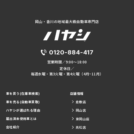
岡山・香川の地域最大級自動車専門店
0120-884-417
営業時間／9:00～18:00
定休日／
毎週水曜・第3火曜・第4火曜（4月~11月）
車を買う(在庫車検索)
店舗情報
車を売る(自動車買取)
倉敷店
ハヤシが選ばれる理由
岡山店
届出済未使用車とは
東岡山店
会社紹介
高松店