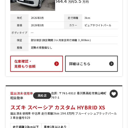
144.4
5.5
万円
万円
年式
2026年3月
走行距離
3km
車検
2029年3月
カラー
ピュアホワイトパール
ボディタイプ
─
保証
部分保証(保証期間:3ヶ月保証走行距離:3,000km)
整備
定期点検整備なし
在庫確認・
詳細はこちら
見積もり依頼
届出済未使用車
住所: 〒761-0312 香川県高松市東山崎町
高松店
軽自動車
707-1
スズキ スペーシア カスタム HYBRID XS
届出済未使用車 中古車 走行距離3km 194.8万円 ブルーイッシュブラックパール
3 車台番号929
走行距離10km以下
車検1年以上あり