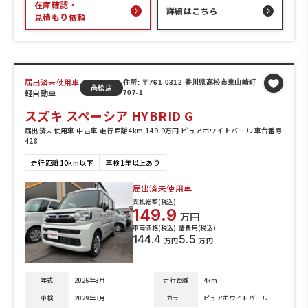
在庫確認・
詳細はこちら
見積もり依頼
届出済未使用車
住所: 〒761-0312 香川県高松市東山崎町
高松店
軽自動車
707-1
スズキ スペーシア HYBRID G
届出済未使用車 中古車 走行距離4km 149.9万円 ピュアホワイトパール 車台番号
428
走行距離10km以下
車検1年以上あり
届出済未使用車
支払総額(税込)
149.9
万円
車両価格(税込)
諸費用(税込)
144.4
5.5
万円
万円
年式
2026年3月
走行距離
4km
車検
2029年3月
カラー
ピュアホワイトパール