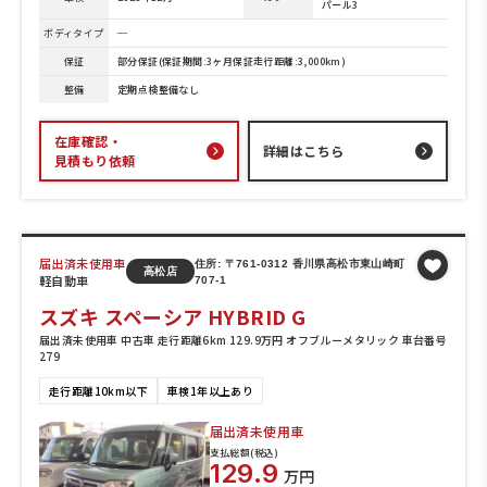
パール3
ボディタイプ
─
保証
部分保証(保証期間:3ヶ月保証走行距離:3,000km)
整備
定期点検整備なし
在庫確認・
詳細はこちら
見積もり依頼
届出済未使用車
住所: 〒761-0312 香川県高松市東山崎町
高松店
軽自動車
707-1
スズキ スペーシア HYBRID G
届出済未使用車 中古車 走行距離6km 129.9万円 オフブルーメタリック 車台番号
279
走行距離10km以下
車検1年以上あり
届出済未使用車
支払総額(税込)
129.9
万円