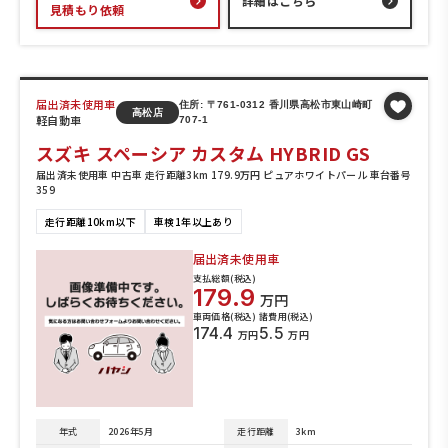
詳細はこちら
見積もり依頼
届出済未使用車
住所: 〒761-0312 香川県高松市東山崎町
高松店
軽自動車
707-1
スズキ スペーシア カスタム HYBRID GS
届出済未使用車 中古車 走行距離3km 179.9万円 ピュアホワイトパール 車台番号
359
走行距離10km以下
車検1年以上あり
届出済未使用車
支払総額(税込)
179.9
万円
車両価格(税込)
諸費用(税込)
174.4
5.5
万円
万円
年式
2026年5月
走行距離
3km