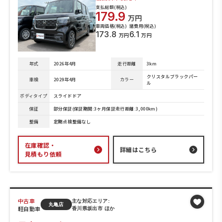
支払総額(税込)
179.9
万円
車両価格(税込)
諸費用(税込)
173.8
6.1
万円
万円
年式
2026年4月
走行距離
3km
クリスタルブラックパー
車検
2029年4月
カラー
ル
ボディタイプ
スライドドア
保証
部分保証(保証期間:3ヶ月保証走行距離:3,000km)
整備
定期点検整備なし
在庫確認・
詳細はこちら
見積もり依頼
中古車
主な対応エリア:
丸亀店
軽自動車
香川県坂出市 ほか