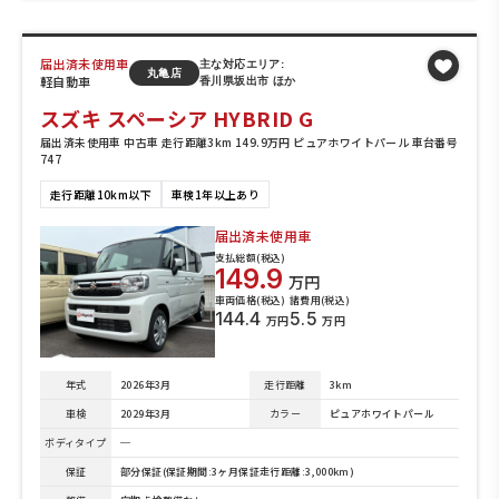
届出済未使用車
主な対応エリア:
丸亀店
軽自動車
香川県坂出市 ほか
スズキ スペーシア HYBRID G
届出済未使用車 中古車 走行距離3km 149.9万円 ピュアホワイトパール 車台番号
747
走行距離10km以下
車検1年以上あり
届出済未使用車
支払総額(税込)
149.9
万円
車両価格(税込)
諸費用(税込)
144.4
5.5
万円
万円
年式
2026年3月
走行距離
3km
車検
2029年3月
カラー
ピュアホワイトパール
ボディタイプ
─
保証
部分保証(保証期間:3ヶ月保証走行距離:3,000km)