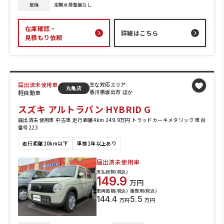
整備
定期点検整備なし
在庫確認・
詳細はこちら
見積もり依頼
届出済未使用車
主な対応エリア:
丸亀店
軽自動車
香川県坂出市 ほか
スズキ アルトラパン HYBRID G
届出済未使用車 中古車 走行距離4km 149.9万円 トラッドカーキメタリック 車台
番号223
走行距離10km以下
車検1年以上あり
届出済未使用車
支払総額(税込)
149.9
万円
車両価格(税込)
諸費用(税込)
144.4
5.5
万円
万円