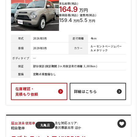
支払総額(税込)
164.9
万円
車両価格(税込)
諸費用(税込)
159.4
5.5
万円
万円
年式
2026年3月
走行距離
4km
ルーセントベージュパー
車検
2029年3月
カラー
ルメタリック
ボディタイプ
─
保証
部分保証(保証期間:3ヶ月保証走行距離:3,000km)
整備
定期点検整備なし
在庫確認・
詳細はこちら
見積もり依頼
届出済未使用車
主な対応エリア:
丸亀店
軽自動車
香川県坂出市 ほか