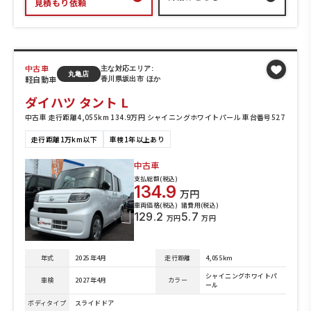
見積もり依頼
中古車
主な対応エリア:
丸亀店
軽自動車
香川県坂出市 ほか
ダイハツ タント L
中古車 走行距離4,055km 134.9万円 シャイニングホワイトパール 車台番号527
走行距離1万km以下
車検1年以上あり
中古車
支払総額(税込)
134.9
万円
車両価格(税込)
諸費用(税込)
129.2
5.7
万円
万円
年式
2025年4月
走行距離
4,055km
シャイニングホワイトパ
車検
2027年4月
カラー
ール
ボディタイプ
スライドドア