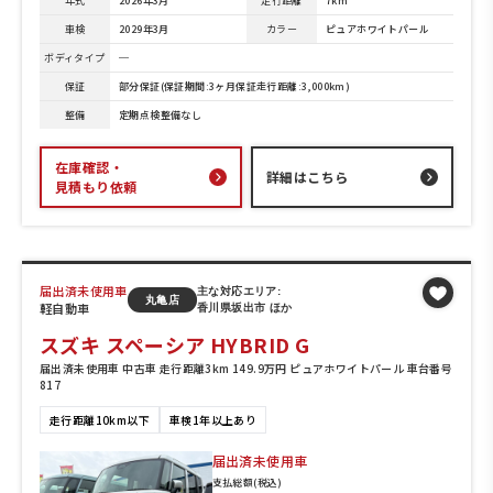
年式
2026年3月
走行距離
7km
車検
2029年3月
カラー
ピュアホワイトパール
ボディタイプ
─
保証
部分保証(保証期間:3ヶ月保証走行距離:3,000km)
整備
定期点検整備なし
在庫確認・
詳細はこちら
見積もり依頼
届出済未使用車
主な対応エリア:
丸亀店
軽自動車
香川県坂出市 ほか
スズキ スペーシア HYBRID G
届出済未使用車 中古車 走行距離3km 149.9万円 ピュアホワイトパール 車台番号
817
走行距離10km以下
車検1年以上あり
届出済未使用車
支払総額(税込)