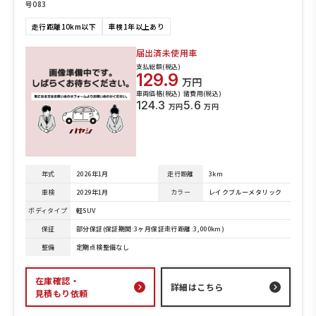
号083
走行距離10km以下
車検1年以上あり
届出済未使用車
支払総額(税込)
129.9
万円
車両価格(税込)
諸費用(税込)
124.3
5.6
万円
万円
年式
2026年1月
走行距離
3km
車検
2029年1月
カラー
レイクブルーメタリック
ボディタイプ
軽SUV
保証
部分保証(保証期間:3ヶ月保証走行距離:3,000km)
整備
定期点検整備なし
在庫確認・
詳細はこちら
見積もり依頼