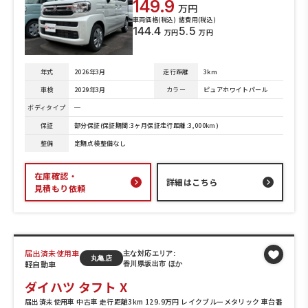
149.9
万円
車両価格(税込)
諸費用(税込)
144.4
5.5
万円
万円
年式
2026年3月
走行距離
3km
車検
2029年3月
カラー
ピュアホワイトパール
ボディタイプ
─
保証
部分保証(保証期間:3ヶ月保証走行距離:3,000km)
整備
定期点検整備なし
在庫確認・
詳細はこちら
見積もり依頼
届出済未使用車
主な対応エリア:
丸亀店
軽自動車
香川県坂出市 ほか
ダイハツ タフト X
届出済未使用車 中古車 走行距離3km 129.9万円 レイクブルーメタリック 車台番