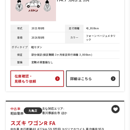
万円
万円
年式
2021年8月
走行距離
41,950km
フォーンベージュメタリ
車検
2026年8月
カラー
ック
ボディタイプ
軽セダン
保証
部分保証(保証期間:3ヶ月保証走行距離:3,000km)
整備
定期点検整備なし
在庫確認・
詳細はこちら
見積もり依頼
中古車
主な対応エリア:
丸亀店
軽自動車
香川県坂出市 ほか
スズキ ワゴンR FA
中古車 走行距離48,422km 59.9万円 スペリアホワイト 車台番号959