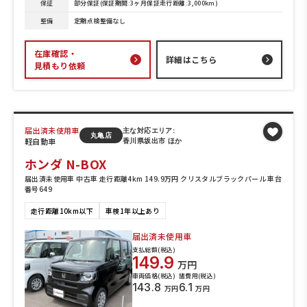
保証
部分保証(保証期間:3ヶ月保証走行距離:3,000km)
整備
定期点検整備なし
在庫確認・
詳細はこちら
見積もり依頼
届出済未使用車
主な対応エリア:
丸亀店
軽自動車
香川県坂出市 ほか
ホンダ N-BOX
届出済未使用車 中古車 走行距離4km 149.9万円 クリスタルブラックパール 車台
番号649
走行距離10km以下
車検1年以上あり
届出済未使用車
支払総額(税込)
149.9
万円
車両価格(税込)
諸費用(税込)
143.8
6.1
万円
万円