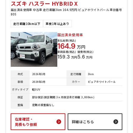
スズキ ハスラー HYBRID X
届出済未使用車 中古車 走行距離3km 164.9万円 ピュアホワイトパール 車台番号
805
走行距離10km以下
車検1年以上あり
届出済未使用車
支払総額(税込)
164.9
万円
車両価格(税込)
諸費用(税込)
159.3
5.6
万円
万円
年式
2026年3月
走行距離
3km
車検
2029年3月
カラー
ピュアホワイトパール
ボディタイプ
軽SUV
保証
部分保証(保証期間:3ヶ月保証走行距離:3,000km)
整備
定期点検整備なし
在庫確認・
詳細はこちら
見積もり依頼