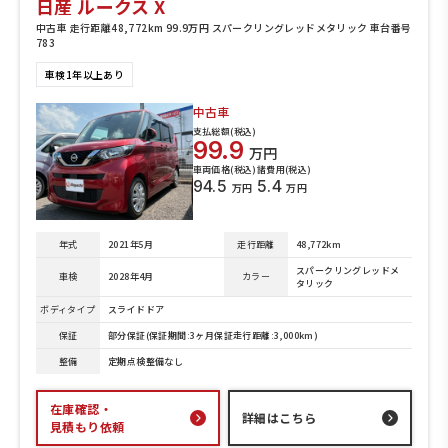
日産 ルークス X
中古車 走行距離48,772km 99.9万円 スパークリングレッドメタリック 車台番号
783
車検1年以上あり
中古車
支払総額(税込)
99.9
万円
車両価格(税込)
諸費用(税込)
94.5
5.4
万円
万円
年式
2021年5月
走行距離
48,772km
スパークリングレッドメ
車検
2028年4月
カラー
タリック
ボディタイプ
スライドドア
保証
部分保証(保証期間:3ヶ月保証走行距離:3,000km)
整備
定期点検整備なし
在庫確認・
詳細はこちら
見積もり依頼