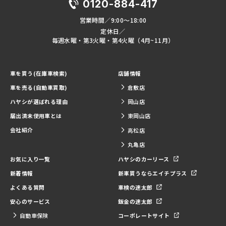
0120-884-417
営業時間／9:00～18:00
定休日／
毎週水曜・第3火曜・第4火曜（4月~11月）
車を買う(在庫車検索)
店舗情報
車を売る(自動車買取)
倉敷店
ハヤシが選ばれる理由
岡山店
届出済未使用車とは
東岡山店
会社紹介
高松店
丸亀店
お気に入り一覧
ハヤシのカーリース
新着情報
新車買うならエイチプラス
よくある質問
車検の速太郎
安心のサービス
鈑金の速太郎
自動車保険
コーポレートサイト