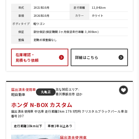
年式
2021年10月
走行距離
12,841km
車検
2026年10月
カラー
ホワイト
ボディタイプ
軽ワゴン
保証
部分保証(保証期間:3ヶ月保証走行距離:3,000km)
整備
定期点検整備なし
在庫確認・
詳細はこちら
見積もり依頼
届出済未使用車
主な対応エリア:
丸亀店
軽自動車
香川県坂出市 ほか
ホンダ N-BOX カスタム
届出済未使用車 中古車 走行距離3km 179.9万円 クリスタルブラックパール 車台
番号207
走行距離10km以下
車検1年以上あり
届出済未使用車