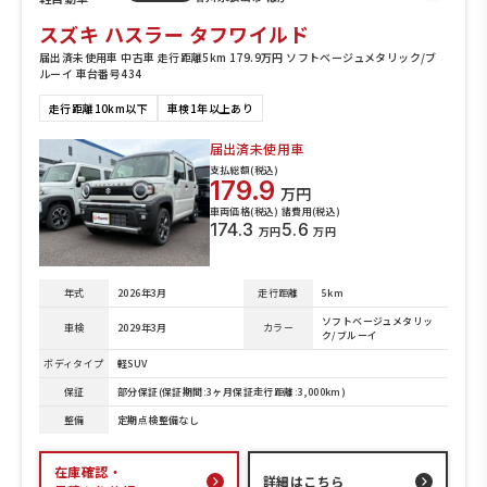
スズキ ハスラー タフワイルド
届出済未使用車 中古車 走行距離5km 179.9万円 ソフトベージュメタリック/ブ
ルーイ 車台番号434
走行距離10km以下
車検1年以上あり
届出済未使用車
支払総額(税込)
179.9
万円
車両価格(税込)
諸費用(税込)
174.3
5.6
万円
万円
年式
2026年3月
走行距離
5km
ソフトベージュメタリッ
車検
2029年3月
カラー
ク/ブルーイ
ボディタイプ
軽SUV
保証
部分保証(保証期間:3ヶ月保証走行距離:3,000km)
整備
定期点検整備なし
在庫確認・
詳細はこちら