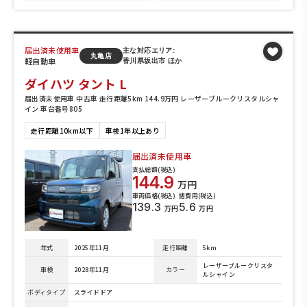
届出済未使用車
主な対応エリア:
丸亀店
軽自動車
香川県坂出市 ほか
ダイハツ タント L
届出済未使用車 中古車 走行距離5km 144.9万円 レーザーブルークリスタルシャ
イン 車台番号805
走行距離10km以下
車検1年以上あり
届出済未使用車
支払総額(税込)
144.9
万円
車両価格(税込)
諸費用(税込)
139.3
5.6
万円
万円
年式
2025年11月
走行距離
5km
レーザーブルークリスタ
車検
2028年11月
カラー
ルシャイン
ボディタイプ
スライドドア