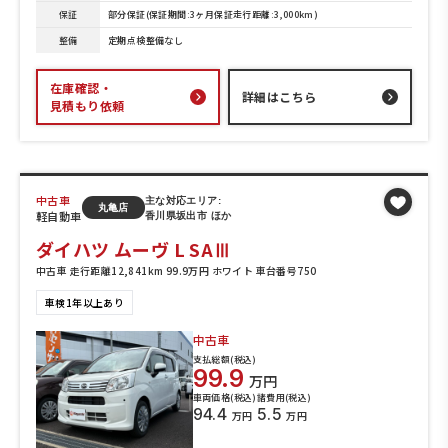
保証
部分保証(保証期間:3ヶ月保証走行距離:3,000km)
整備
定期点検整備なし
在庫確認・
詳細はこちら
見積もり依頼
中古車
主な対応エリア:
丸亀店
軽自動車
香川県坂出市 ほか
ダイハツ ムーヴ L SAⅢ
中古車 走行距離12,841km 99.9万円 ホワイト 車台番号750
車検1年以上あり
中古車
支払総額(税込)
99.9
万円
車両価格(税込)
諸費用(税込)
94.4
5.5
万円
万円