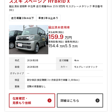
スズキ スペーシア HYBRID X
届出済未使用車 中古車 走行距離4km 159.9万円 モスグレーメタリック 車台番号
381
走行距離10km以下
車検1年以上あり
届出済未使用車
支払総額(税込)
159.9
万円
車両価格(税込)
諸費用(税込)
154.4
5.5
万円
万円
年式
2026年3月
走行距離
4km
車検
2029年3月
カラー
モスグレーメタリック
ボディタイプ
─
保証
部分保証(保証期間:3ヶ月保証走行距離:3,000km)
整備
定期点検整備なし
在庫確認・
詳細はこちら
見積もり依頼