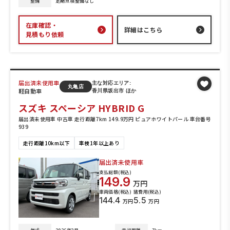
整備
定期点検整備なし
在庫確認・
詳細はこちら
見積もり依頼
届出済未使用車
主な対応エリア:
丸亀店
軽自動車
香川県坂出市 ほか
スズキ スペーシア HYBRID G
届出済未使用車 中古車 走行距離7km 149.9万円 ピュアホワイトパール 車台番号
939
走行距離10km以下
車検1年以上あり
届出済未使用車
支払総額(税込)
149.9
万円
車両価格(税込)
諸費用(税込)
144.4
5.5
万円
万円