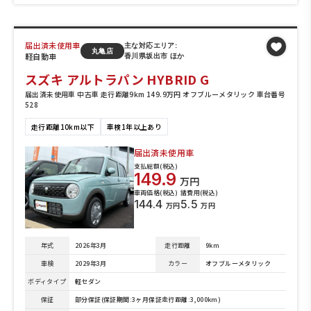
届出済未使用車
主な対応エリア:
丸亀店
軽自動車
香川県坂出市 ほか
スズキ アルトラパン HYBRID G
届出済未使用車 中古車 走行距離9km 149.9万円 オフブルーメタリック 車台番号
528
走行距離10km以下
車検1年以上あり
届出済未使用車
支払総額(税込)
149.9
万円
車両価格(税込)
諸費用(税込)
144.4
5.5
万円
万円
年式
2026年3月
走行距離
9km
車検
2029年3月
カラー
オフブルーメタリック
ボディタイプ
軽セダン
保証
部分保証(保証期間:3ヶ月保証走行距離:3,000km)