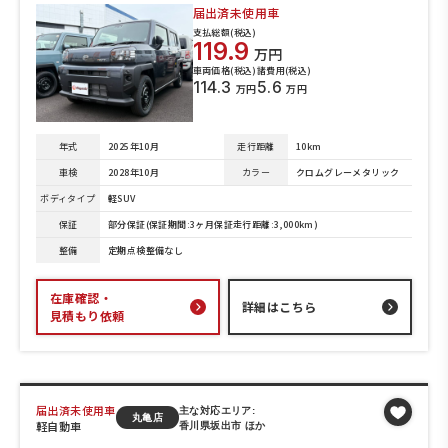
届出済未使用車
支払総額(税込)
119.9
万円
車両価格(税込)
諸費用(税込)
114.3
5.6
万円
万円
年式
2025年10月
走行距離
10km
車検
2028年10月
カラー
クロムグレーメタリック
ボディタイプ
軽SUV
保証
部分保証(保証期間:3ヶ月保証走行距離:3,000km)
整備
定期点検整備なし
在庫確認・
詳細はこちら
見積もり依頼
届出済未使用車
主な対応エリア:
丸亀店
軽自動車
香川県坂出市 ほか