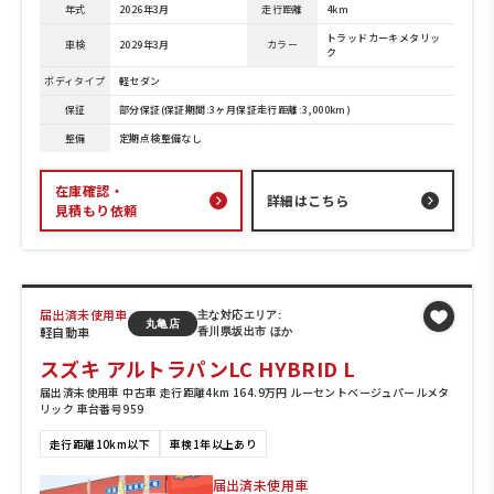
年式
2026年3月
走行距離
4km
トラッドカーキメタリッ
車検
2029年3月
カラー
ク
ボディタイプ
軽セダン
保証
部分保証(保証期間:3ヶ月保証走行距離:3,000km)
整備
定期点検整備なし
在庫確認・
詳細はこちら
見積もり依頼
届出済未使用車
主な対応エリア:
丸亀店
軽自動車
香川県坂出市 ほか
スズキ アルトラパンLC HYBRID L
届出済未使用車 中古車 走行距離4km 164.9万円 ルーセントベージュパールメタ
リック 車台番号959
走行距離10km以下
車検1年以上あり
届出済未使用車