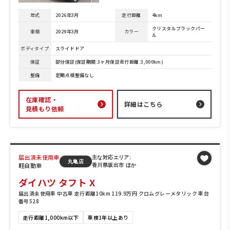
年式
2026年3月
走行距離
4km
クリスタルブラックパー
車検
2029年3月
カラー
ル
ボディタイプ
スライドドア
保証
部分保証(保証期間:3ヶ月保証走行距離:3,000km)
整備
定期点検整備なし
在庫確認・
詳細はこちら
見積もり依頼
届出済未使用車
主な対応エリア:
丸亀店
軽自動車
香川県坂出市 ほか
ダイハツ タフト X
届出済未使用車 中古車 走行距離10km 119.9万円 クロムグレーメタリック 車台
番号528
走行距離1,000km以下
車検1年以上あり