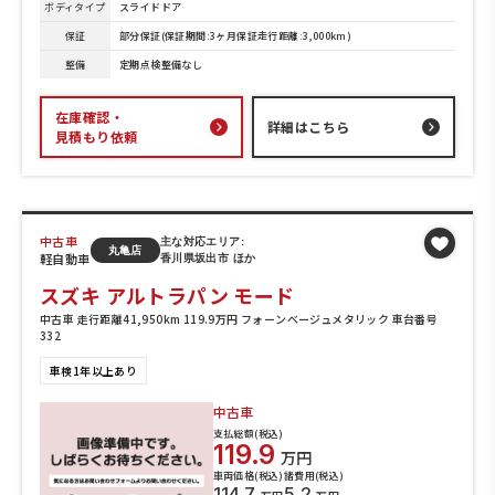
ボディタイプ
スライドドア
保証
部分保証(保証期間:3ヶ月保証走行距離:3,000km)
整備
定期点検整備なし
在庫確認・
詳細はこちら
見積もり依頼
中古車
主な対応エリア:
丸亀店
軽自動車
香川県坂出市 ほか
スズキ アルトラパン モード
中古車 走行距離41,950km 119.9万円 フォーンベージュメタリック 車台番号
332
車検1年以上あり
中古車
支払総額(税込)
119.9
万円
車両価格(税込)
諸費用(税込)
114.7
5.2