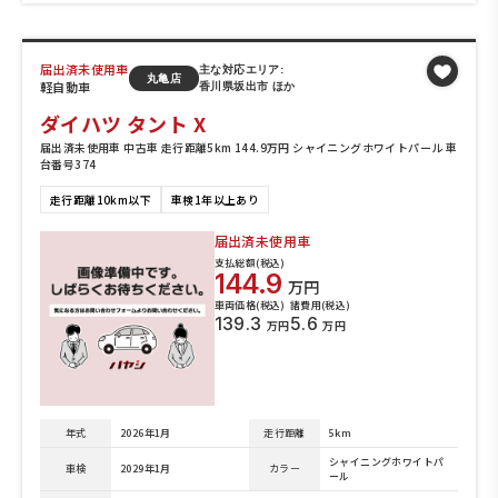
届出済未使用車
主な対応エリア:
丸亀店
軽自動車
香川県坂出市 ほか
ダイハツ タント X
届出済未使用車 中古車 走行距離5km 144.9万円 シャイニングホワイトパール 車
台番号374
走行距離10km以下
車検1年以上あり
届出済未使用車
支払総額(税込)
144.9
万円
車両価格(税込)
諸費用(税込)
139.3
5.6
万円
万円
年式
2026年1月
走行距離
5km
シャイニングホワイトパ
車検
2029年1月
カラー
ール