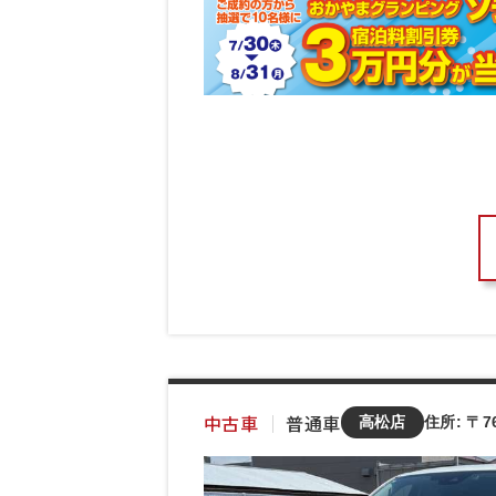
中古車
｜
普通車
高松店
住所: 〒7