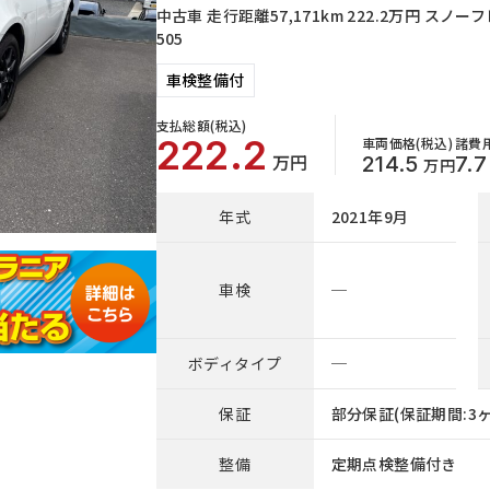
中古車 走行距離57,171km 222.2万円 ス
505
車検整備付
支払総額(税込)
222.2
車両価格(税込)
諸費用
万円
214.5
7.7
万円
年式
2021年9月
車検
─
ボディタイプ
─
保証
部分保証(保証期間:3ヶ
整備
定期点検整備付き