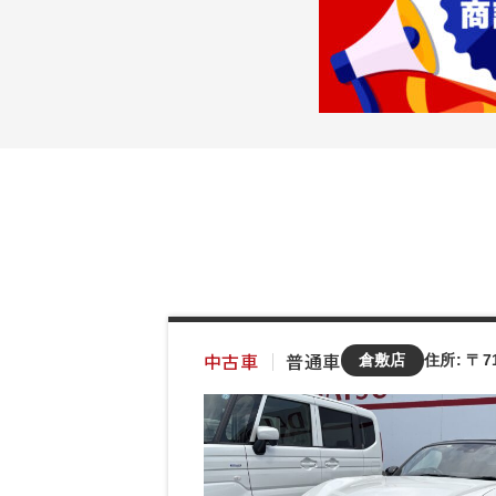
中古車
｜
普通車
倉敷店
住所: 〒7