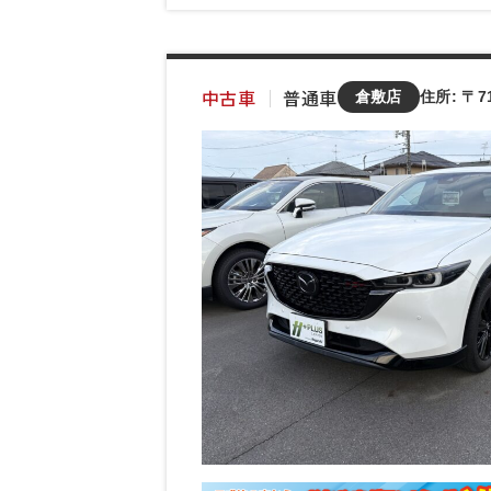
中古車
｜
普通車
倉敷店
住所: 〒7