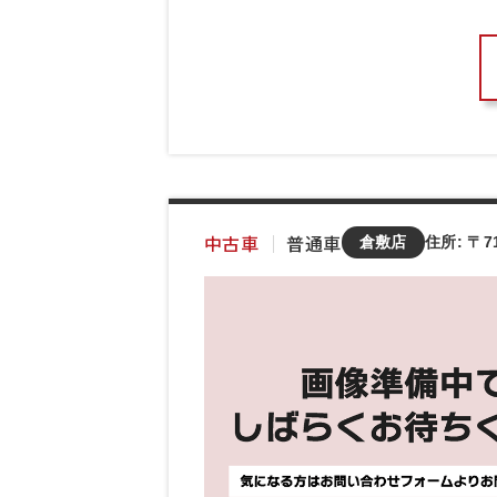
中古車
｜
普通車
倉敷店
住所: 〒7