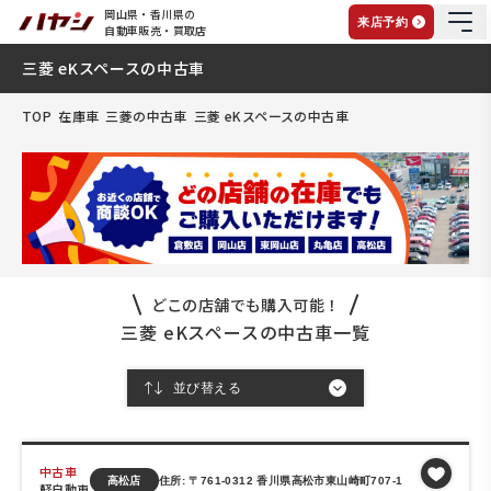
岡山県・香川県の
来店予約
自動車販売・買取店
三菱 eKスペースの中古車
TOP
在庫車
三菱の中古車
三菱 eKスペースの中古車
どこの店舗でも購入可能！
三菱 eKスペースの中古車一覧
中古車
高松店
住所: 〒761-0312 香川県高松市東山崎町707-1
軽自動車