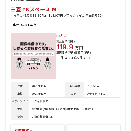
三菱 eKスペース M
中古車 走行距離12,807km 119.9万円 ブラックマイカ 車台番号524
車検1年以上あり
中古車
支払総額(税込)
119.9
万円
車両価格(税込)
諸費用(税込)
114.5
5.4
万円
万円
年式
2023年11月
走行距離
12,807km
車検
2026年11月
カラー
ブラックマイカ
ボディタイプ
スライドドア
保証
部分保証(保証期間:3ヶ月保証走行距離:3,000km)
整備
定期点検整備なし
在庫確認・