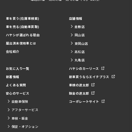
車を買う(在庫車検索)
店舗情報
車を売る(自動車買取)
倉敷店
ハヤシが選ばれる理由
岡山店
届出済未使用車とは
東岡山店
会社紹介
高松店
丸亀店
お気に入り一覧
ハヤシのカーリース
新着情報
新車買うならエイチプラス
よくある質問
車検の速太郎
安心のサービス
鈑金の速太郎
自動車保険
コーポレートサイト
アフターサービス
車検・鈑金
保証・オプション