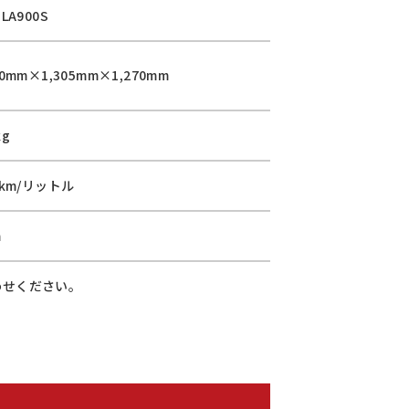
-LA900S
50mm×1,305mm×1,270mm
kg
4km/リットル
m
わせください。