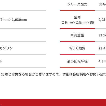
シリーズ型式
5BA
室内
75mm×1,630mm
2,0
(全長mm×全幅mm×高)
車両重量
830
ガソリン
WLTC燃費
21.
ル
最小
回転半径
4.8
、実際とは異なる場合がございますので、詳細は各店舗店へお問い合