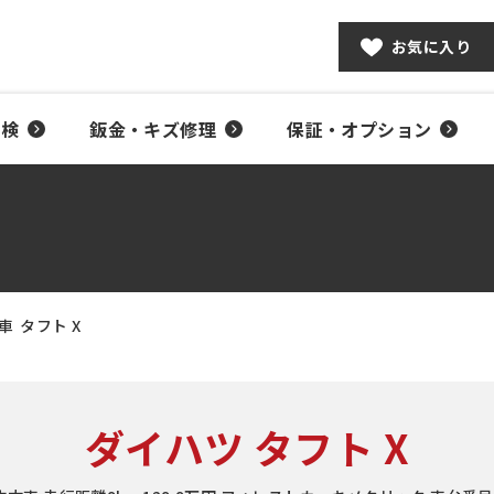
お気に入り
車検
鈑金・キズ修理
保証・オプション
車
タフト X
ダイハツ タフト X