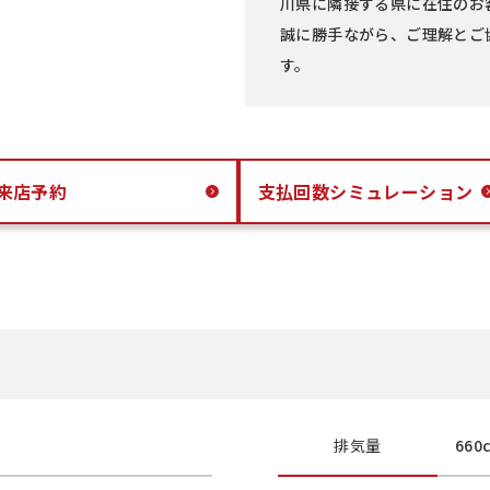
川県に隣接する県に在住のお
誠に勝手ながら、ご理解とご
す。
来店予約
支払回数
シミュレーション
排気量
660