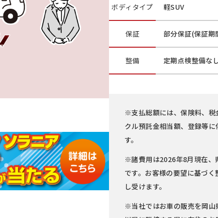
ボディ
タイプ
軽SUV
保証
部分保証(保証期間
整備
定期点検整備な
※支払総額には、保険料、税
クル預託金相当額、登録等に
す。
※諸費用は2026年8月現在、
です。お客様の要望に基づく
し受けます。
※当社ではお車の販売を岡山