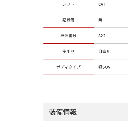
シフト
CVT
記録簿
無
車体番号
822
使用歴
自家用
ボディ
タイプ
軽SUV
装備情報