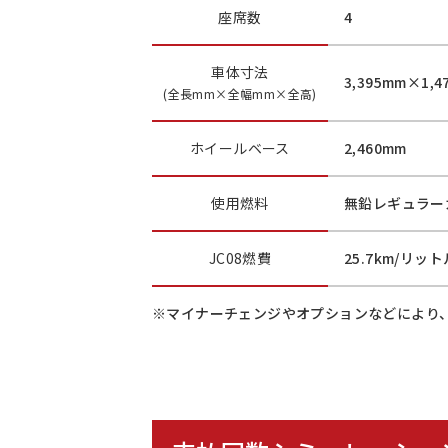
座席数
4
車体寸法
3,395mm×1,4
(全長mm×全幅mm×全高)
ホイールベース
2,460mm
使用燃料
無鉛レギュラー
JC08燃費
25.7km/リット
※マイナーチェンジやオプションなどにより