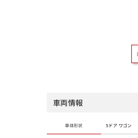
車両情報
車体形状
5ドア ワゴン