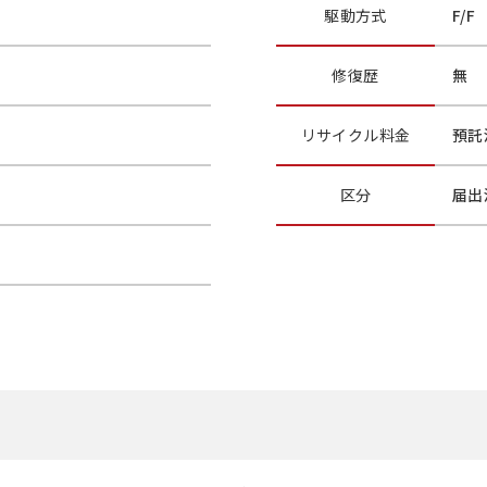
駆動方式
F/F
修復歴
無
リサイクル
料金
預託
区分
届出