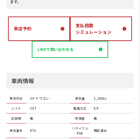
ます。
支払回数
来店予約
シミュレーション
LINEで問い合わせる
車両情報
車体形状
5ドア ワゴン
排気量
1,200cc
シフト
CVT
駆動方式
F/F
記録簿
無
修復歴
無
リサイクル
車体番号
875
預託済み
料金