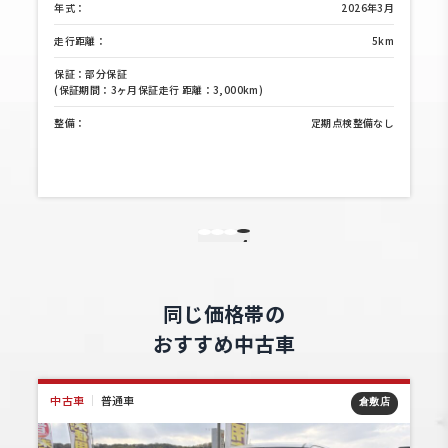
年式：
2026年3月
年式
走行距離：
5km
走行
保証：部分保証
保証
(保証期間：3ヶ月保証走行 距離：3,000km)
(保証
整備：
定期点検整備なし
整備
1
4
2
3
同じ価格帯の
おすすめ中古車
中古車
｜
普通車
中
倉敷店