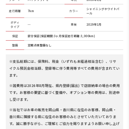
シャイニングホワイトパ
走行距離
7km
カラー
ール
ボディ
─
車検
2029年1月
タイプ
保証
部分保証(保証期間:3ヶ月保証走行距離:3,000km)
整備
定期点検整備なし
※支払総額には、保険料、税金（いずれも未経過相当含む）、リサ
イクル預託金相当額、登録等に伴う費用等すべての費用が含まれてい
ます。
※諸費用は2026年8月現在、県内登録(届出) で店頭納車の場合の費用
です。お客様の要望に基づく整備や、オプション等の費用は、別途申
し受けます。
※当社ではお車の販売を岡山県・香川県に在住のお客様、岡山県・
香川県に隣接する県に在住のお客様のみとさせていただいておりま
す。誠に勝手ながら、ご理解とご協力を賜りますようお願い申し上げ