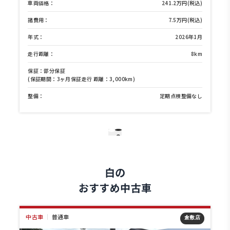
格：
241.2万円(税込)
車両価格：
：
7.5万円(税込)
諸費用：
2026年1月
年式：
離：
8km
走行距離：
部分保証
保証：部分保証
間：3ヶ月保証走行 距離：3,000km)
(保証期間：3ヶ月保証走
定期点検整備なし
整備：
1
2
白の
おすすめ中古車
中古車
｜
普通車
中古
倉敷店