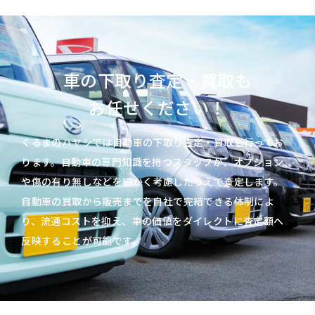
車の下取り査定・買取も
お任せください！
くるまのハヤシでは自動車の下取り査定・買取も行ってお
ります。自動車の専門知識を持つスタッフが、オプション
や傷の有り無しなどを細かく考慮したうえで査定します。
自動車の買取から販売までを自社で完結できる体制によ
り、流通コストを抑え、車の価値をダイレクトに査定額へ
反映することが可能です。