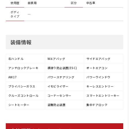
使用歴
自家用
区分
中古車
ボディ
─
タイプ
装備情報
右ハンドル
Wエアバッグ
サイドエアバッグ
アンチロックブレーキ
横滑り防止装置(ESC)
オートエアコン
AW17
パワーステアリング
パワーウインドウ
プライバシーガラス
イモビライザー
キーレスエントリー
クルーズコントロール
コーナーセンサー
スマートエントリーキー
シートヒーター
盗難防止装置
集中ドアロック