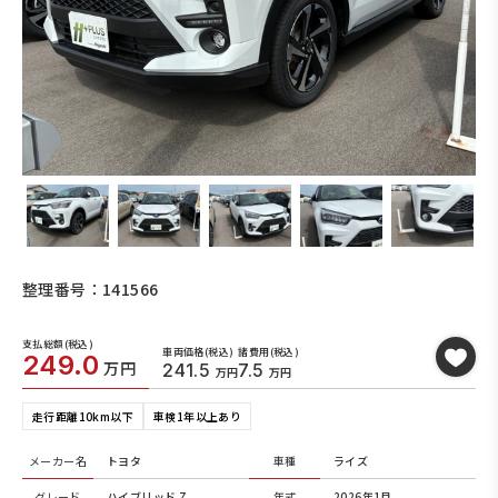
整理番号：141566
支払総額(税込)
車両価格(税込)
諸費用(税込)
249.0
万円
241.5
7.5
万円
万円
走行距離10km以下
車検1年以上あり
メーカー名
トヨタ
車種
ライズ
グレード
ハイブリッド Z
年式
2026年1月