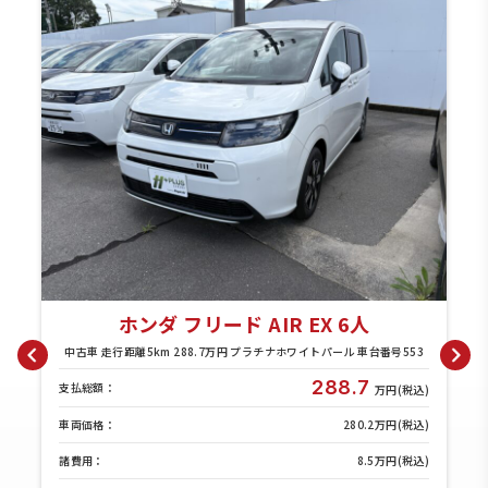
ホンダ フリード AIR EX 6人
中古車 走行距離5km 288.7万円 プラチナホワイトパール 車台番号553
288.7
支払総額：
支払
万円(税込)
車両価格：
280.2万円(税込)
車両
諸費用：
8.5万円(税込)
諸費