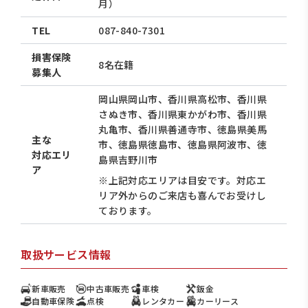
月）
TEL
087-840-7301
損害保険
8名在籍
募集人
岡山県岡山市、香川県高松市、香川県
さぬき市、香川県東かがわ市、香川県
丸亀市、香川県善通寺市、徳島県美馬
主な
市、徳島県徳島市、徳島県阿波市、徳
対応エリ
島県吉野川市
ア
※上記対応エリアは目安です。対応エ
リア外からのご来店も喜んでお受けし
ております。
取扱サービス情報
新車販売
中古車販売
車検
鈑金
自動車保険
点検
レンタカー
カーリース