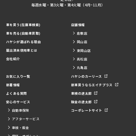
毎週水曜・第3火曜・第4火曜（4月~11月）
車を買う(在庫車検索)
店舗情報
車を売る(自動車買取)
倉敷店
ハヤシが選ばれる理由
岡山店
届出済未使用車とは
東岡山店
会社紹介
高松店
丸亀店
お気に入り一覧
ハヤシのカーリース
新着情報
新車買うならエイチプラス
よくある質問
車検の速太郎
安心のサービス
鈑金の速太郎
自動車保険
コーポレートサイト
アフターサービス
車検・鈑金