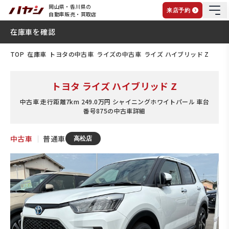
岡山県・香川県の
来店予約
自動車販売・買取店
在庫車を確認
TOP
在庫車
トヨタの中古車
ライズの中古車
ライズ ハイブリッド Z
トヨタ ライズ ハイブリッド Z
中古車 走行距離7km 249.0万円 シャイニングホワイトパール 車台
番号875の中古車詳細
中古車
｜
普通車
高松店