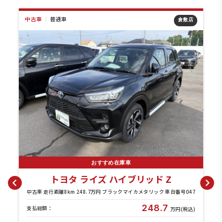
｜
普通車
中古車
｜
普通車
倉敷店
おすすめ在庫車
トヨタ ライズ ハイブリッド Z
トヨタ
走行距離8km 248.7万円 ブラックマイカメタリック 車台番号047
中古車 走行距離6km
248.7
額：
支払総額：
万円(税込)