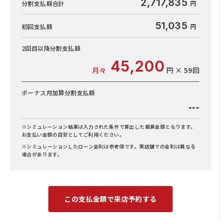
2,717,835
分割支払額合計
51,035
初回支払額
2回目以降
分割支払額
45,200
月々
円 × 59回
ボーナス月加算
分割支払額
---
※シミュレーション結果は入力された条件で算出した概算金額となります。
お支払い金額の目安としてご利用ください。
※シミュレーションしたローン金利は参考値です。実店舗での金利は異なる
場合があります。
この支払金額で来店予約する