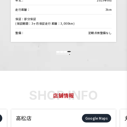
年式：
2025年9月
m
走行距離：
3km
保証：部分保証
(
(保証期間：3ヶ月保証走行 距離：3,000km)
し
整備：
定期点検整備なし
4
1
2
3
店舗情報
高松店
Google Maps