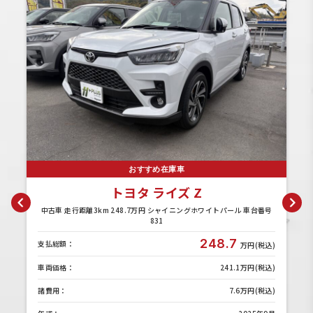
おすすめ在庫車
トヨタ ライズ Z
7
中古車 走行距離3km 248.7万円 シャイニングホワイトパール 車台番号
831
)
248.7
支払総額：
万円(税込)
)
車両価格：
241.1万円(税込)
)
諸費用：
7.6万円(税込)
月