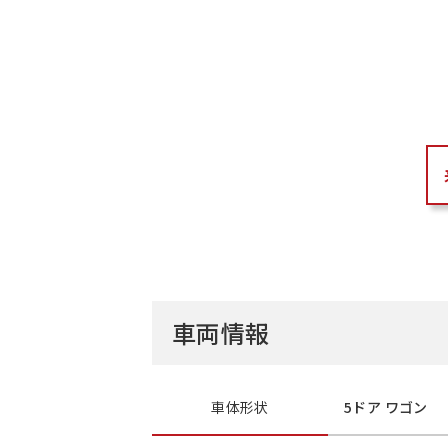
車両情報
車体形状
5ドア ワゴン