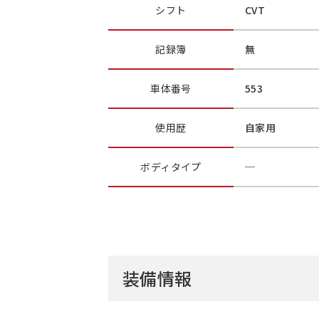
シフト
CVT
記録簿
無
車体番号
553
使用歴
自家用
ボディ
タイプ
─
装備情報