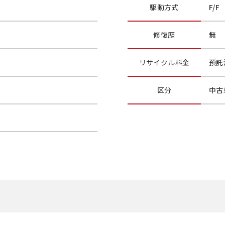
駆動方式
F/F
修復歴
無
リサイクル
料金
預託
区分
中古