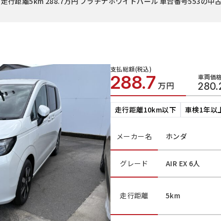
 走行距離5km 288.7万円 プラチナホワイトパール 車台番号553の中
支払総額(税込)
288.7
車両価格
万円
280.
走行距離10km以下
車検1年以
メーカー名
ホンダ
グレード
AIR EX 6人
走行距離
5km