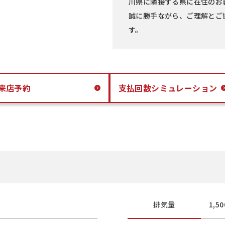
川県に隣接する県に在住のお
誠に勝手ながら、ご理解とご
す。
来店予約
支払回数
シミュレーション
排気量
1,50