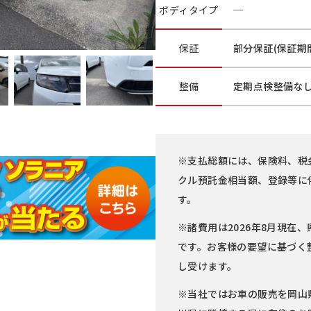
ボディ
タイプ
─
保証
部分保証(保証期間
整備
定期点検整備な
※支払総額には、保険料、税
クル預託金相当額、登録等に
す。
※諸費用は2026年8月現在、
です。お客様の要望に基づく
し受けます。
※当社ではお車の販売を岡山