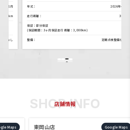
月
年式：
2026年4月
m
走行距離：
3km
保証：部分保証
(保証期間：3ヶ月保証走行 距離：3,000km)
し
整備：
定期点検整備なし
3
1
2
4
店舗情報
東岡山店
Google Maps