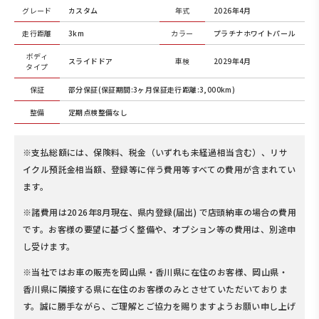
グレード
カスタム
年式
2026年4月
走行距離
3km
カラー
プラチナホワイトパール
ボディ
スライドドア
車検
2029年4月
タイプ
保証
部分保証(保証期間:3ヶ月保証走行距離:3,000km)
整備
定期点検整備なし
※支払総額には、保険料、税金（いずれも未経過相当含む）、リサ
イクル預託金相当額、登録等に伴う費用等すべての費用が含まれてい
ます。
※諸費用は2026年8月現在、県内登録(届出) で店頭納車の場合の費用
です。お客様の要望に基づく整備や、オプション等の費用は、別途申
し受けます。
※当社ではお車の販売を岡山県・香川県に在住のお客様、岡山県・
香川県に隣接する県に在住のお客様のみとさせていただいておりま
す。誠に勝手ながら、ご理解とご協力を賜りますようお願い申し上げ