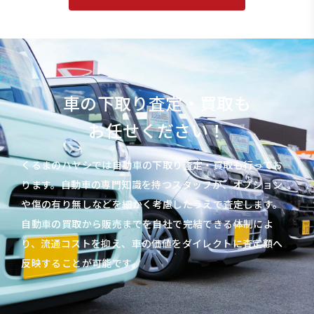
車の下取り査定・買取も
お任せください！
くるまのハヤシでは自動車の下取り査定・買取も行ってお
ります。自動車の専門知識を持つスタッフが、オプション
や傷の有り無しなどを細かく考慮したうえで査定します。
自動車の買取から販売までを自社で完結できる体制によ
り、流通コストを抑え、車の価値をダイレクトに査定額へ
反映することが可能です。