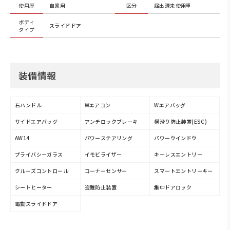
使用歴
自家用
区分
届出済未使用車
ボディ
スライドドア
タイプ
装備情報
右ハンドル
Wエアコン
Wエアバッグ
サイドエアバッグ
アンチロックブレーキ
横滑り防止装置(ESC)
AW14
パワーステアリング
パワーウインドウ
プライバシーガラス
イモビライザー
キーレスエントリー
クルーズコントロール
コーナーセンサー
スマートエントリーキー
シートヒーター
盗難防止装置
集中ドアロック
電動スライドドア