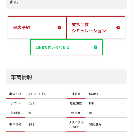
ます。
支払回数
来店予約
シミュレーション
LINEで問い合わせる
車両情報
車体形状
5ドア ワゴン
排気量
660cc
シフト
CVT
駆動方式
F/F
記録簿
無
修復歴
無
リサイクル
車体番号
859
預託済み
料金