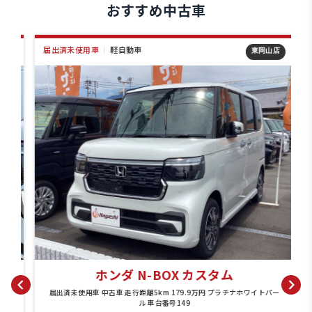
おすすめ中古車
届出済未使用車
｜
軽自動車
店
東岡山店
ホンダ N-BOX カスタム
パ
届出済未使用車 中古車 走行距離5km 179.9万円 プラチナホワイトパー
ル 車台番号149