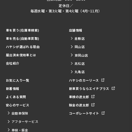
定休日／
毎週水曜・第3火曜・第4火曜（4月~11月）
車を買う(在庫車検索)
店舗情報
車を売る(自動車買取)
倉敷店
ハヤシが選ばれる理由
岡山店
届出済未使用車とは
東岡山店
会社紹介
高松店
丸亀店
お気に入り一覧
ハヤシのカーリース
新着情報
新車買うならエイチプラス
よくある質問
車検の速太郎
安心のサービス
鈑金の速太郎
自動車保険
コーポレートサイト
アフターサービス
車検・鈑金