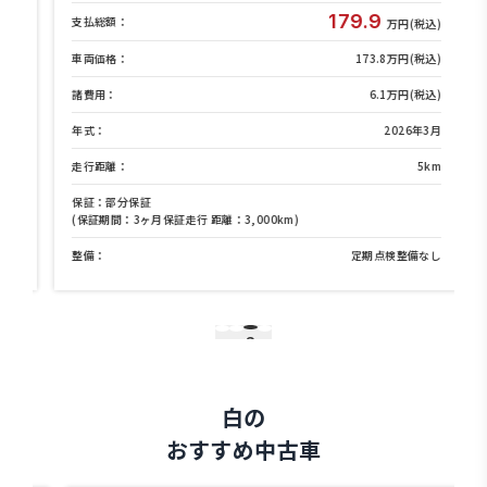
179.9
支払総額：
)
万円(税込)
)
車両価格：
173.8万円(税込)
)
諸費用：
6.1万円(税込)
月
年式：
2026年3月
m
走行距離：
5km
保証：部分保証
(保証期間：3ヶ月保証走行 距離：3,000km)
し
整備：
定期点検整備なし
3
1
2
4
白の
おすすめ中古車