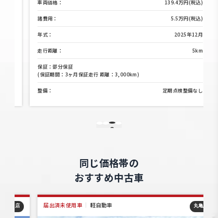
)
車両価格：
139.4万円(税込)
)
諸費用：
5.5万円(税込)
月
年式：
2025年12月
m
走行距離：
5km
保証：部分保証
(保証期間：3ヶ月保証走行 距離：3,000km)
し
整備：
定期点検整備なし
3
1
2
4
同じ価格帯の
おすすめ中古車
届出済未使用車
｜
軽自動車
店
丸亀店