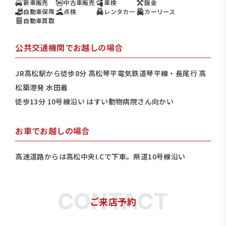
新車販売
中古車販売
車検
鈑金
自動車保険
点検
レンタカー
カーリース
自動車買取
公共交通機関でお越しの場合
JR高松駅から徒歩8分 高松琴平電気鉄道琴平線・長尾行 高
松築港発 水田着
徒歩13分 10号線沿い はすい動物病院さん向かい
お車でお越しの場合
高速道路からは高松中央I.Cで下車。県道10号線沿い
ご来店予約