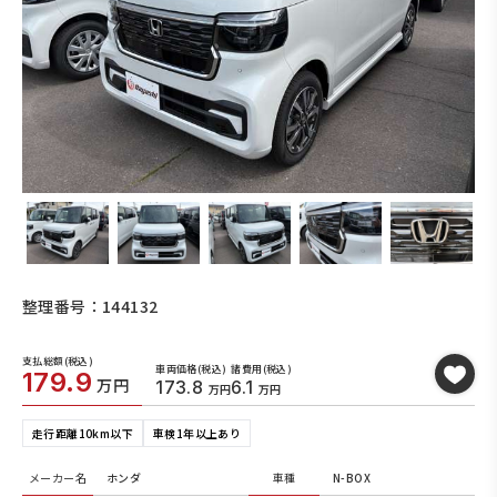
整理番号：144132
支払総額(税込)
車両価格(税込)
諸費用(税込)
179.9
万円
173.8
6.1
万円
万円
走行距離10km以下
車検1年以上あり
メーカー名
ホンダ
車種
N-BOX