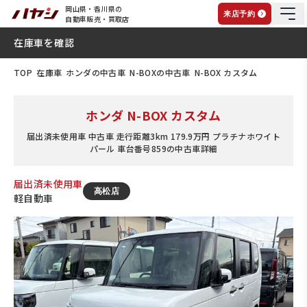
岡山県・香川県の
来店予約
自動車販売・買取店
在庫車を確認
TOP
在庫車
ホンダの中古車
N-BOXの中古車
N-BOX カスタム
ホンダ N-BOX カスタム
届出済未使用車 中古車 走行距離3km 179.9万円 プラチナホワイト
パール 車台番号859の中古車詳細
届出済未使用車
高松店
軽自動車