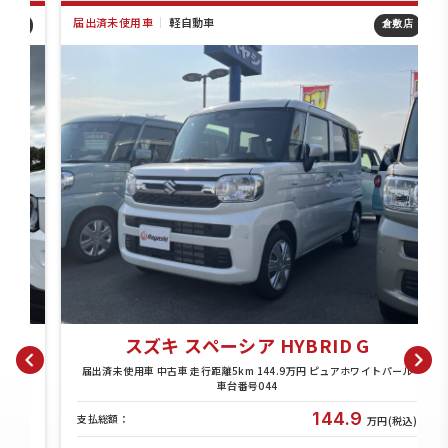
届出済未使用車
｜
軽自動車
店
倉敷店
スズキ スペーシア HYBRID G
ル
届出済未使用車 中古車 走行距離5km 144.9万円 ピュアホワイトパール
車台番号044
144.9
支払総額：
)
万円(税込)