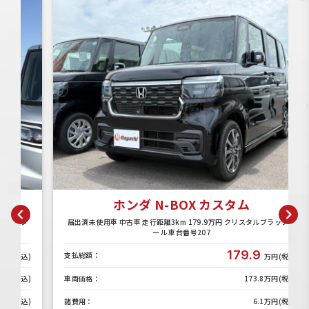
ホンダ N-BOX カスタム
タ
届出済未使用車 中古車 走行距離3km 179.9万円 クリスタルブラックパ
ール 車台番号207
179.9
支払総額：
)
万円(税込)
)
車両価格：
173.8万円(税込)
)
諸費用：
6.1万円(税込)