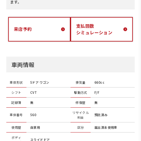
ます。
支払回数
来店予約
シミュレーション
車両情報
車体形状
5ドア ワゴン
排気量
660cc
シフト
CVT
駆動方式
F/F
記録簿
無
修復歴
無
リサイクル
車体番号
560
預託済み
料金
使用歴
自家用
区分
届出済未使用車
ボディ
スライドドア