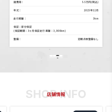
)
諸費用：
5.5万円(税込)
月
年式：
2025年12月
m
走行距離：
3km
保証：部分保証
(保証期間：3ヶ月保証走行 距離：3,000km)
し
整備：
定期点検整備なし
3
1
2
4
店舗情報