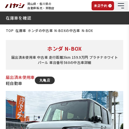
岡山県・香川県の
来店予約
自動車販売・買取店
在庫車を確認
TOP
在庫車
ホンダの中古車
N-BOXの中古車
N-BOX
ホンダ N-BOX
届出済未使用車 中古車 走行距離3km 159.9万円 プラチナホワイト
パール 車台番号560の中古車詳細
届出済未使用車
丸亀店
軽自動車