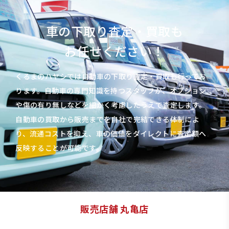
車の下取り査定・買取も
お任せください！
くるまのハヤシでは自動車の下取り査定・買取も行ってお
ります。自動車の専門知識を持つスタッフが、オプション
や傷の有り無しなどを細かく考慮したうえで査定します。
自動車の買取から販売までを自社で完結できる体制によ
り、流通コストを抑え、車の価値をダイレクトに査定額へ
反映することが可能です。
販売店舗 丸亀店