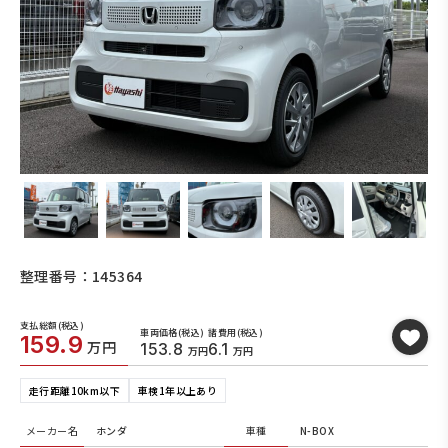
整理番号：145364
支払総額(税込)
車両価格(税込)
諸費用(税込)
159.9
万円
153.8
6.1
万円
万円
走行距離10km以下
車検1年以上あり
メーカー名
ホンダ
車種
N-BOX