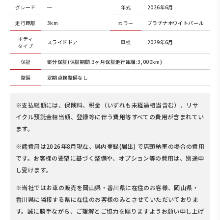
グレード
─
年式
2026年6月
走行距離
3km
カラー
プラチナホワイトパール
ボディ
スライドドア
車検
2029年6月
タイプ
保証
部分保証(保証期間:3ヶ月保証走行距離:3,000km)
整備
定期点検整備なし
※支払総額には、保険料、税金（いずれも未経過相当含む）、リサ
イクル預託金相当額、登録等に伴う費用等すべての費用が含まれてい
ます。
※諸費用は2026年8月現在、県内登録(届出) で店頭納車の場合の費用
です。お客様の要望に基づく整備や、オプション等の費用は、別途申
し受けます。
※当社ではお車の販売を岡山県・香川県に在住のお客様、岡山県・
香川県に隣接する県に在住のお客様のみとさせていただいておりま
す。誠に勝手ながら、ご理解とご協力を賜りますようお願い申し上げ