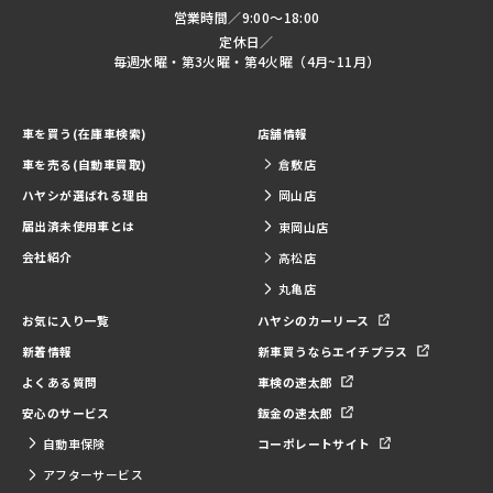
営業時間／9:00～18:00
定休日／
毎週水曜・第3火曜・第4火曜（4月~11月）
車を買う(在庫車検索)
店舗情報
車を売る(自動車買取)
倉敷店
ハヤシが選ばれる理由
岡山店
届出済未使用車とは
東岡山店
会社紹介
高松店
丸亀店
お気に入り一覧
ハヤシのカーリース
新着情報
新車買うならエイチプラス
よくある質問
車検の速太郎
安心のサービス
鈑金の速太郎
自動車保険
コーポレートサイト
アフターサービス