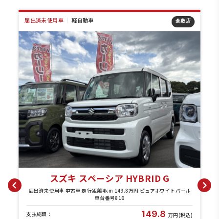
届出済未使用車
｜
軽自動車
店
倉敷店
スズキ スペーシア HYBRID G
3
届出済未使用車 中古車 走行距離4km 149.8万円 ピュアホワイトパール
車台番号816
)
149.8
支払総額：
万円(税込)