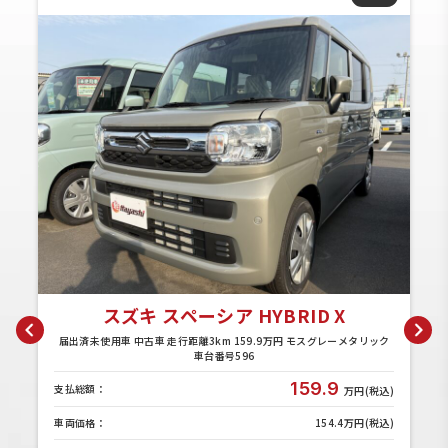
スズキ スペーシア HYBRID X
ル
届出済未使用車 中古車 走行距離3km 159.9万円 モスグレーメタリック
車台番号596
159.9
支払総額：
)
万円(税込)
)
車両価格：
154.4万円(税込)