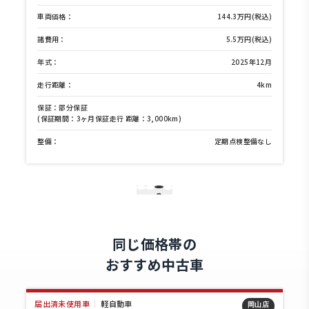
)
車両価格：
144.3万円(税込)
)
諸費用：
5.5万円(税込)
月
年式：
2025年12月
m
走行距離：
4km
保証：部分保証
(保証期間：3ヶ月保証走行 距離：3,000km)
し
整備：
定期点検整備なし
3
1
2
4
同じ価格帯の
おすすめ中古車
届出済未使用車
｜
軽自動車
店
岡山店