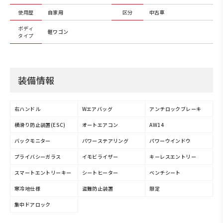
使用歴
自家用
区分
中古車
ボディ
軽ワゴン
タイプ
装備情報
右ハンドル
Wエアバッグ
アンチロックブレーキ
横滑り防止装置(ESC)
オートエアコン
AW14
バックモニター
パワーステアリング
パワーウインドウ
プライバシーガラス
イモビライザー
キーレスエントリー
スマートエントリーキー
シートヒーター
ベンチシート
寒冷地仕様
盗難防止装置
限定
集中ドアロック