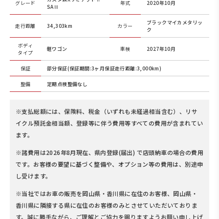
グレード
年式
2020年10月
SAⅢ
ブラックマイカメタリッ
走行距離
34,303km
カラー
ク
ボディ
軽ワゴン
車検
2027年10月
タイプ
保証
部分保証(保証期間:3ヶ月保証走行距離:3,000km)
整備
定期点検整備なし
※支払総額には、保険料、税金（いずれも未経過相当含む）、リサ
イクル預託金相当額、登録等に伴う費用等すべての費用が含まれてい
ます。
※諸費用は2026年8月現在、県内登録(届出) で店頭納車の場合の費用
です。お客様の要望に基づく整備や、オプション等の費用は、別途申
し受けます。
※当社ではお車の販売を岡山県・香川県に在住のお客様、岡山県・
香川県に隣接する県に在住のお客様のみとさせていただいておりま
す。誠に勝手ながら、ご理解とご協力を賜りますようお願い申し上げ