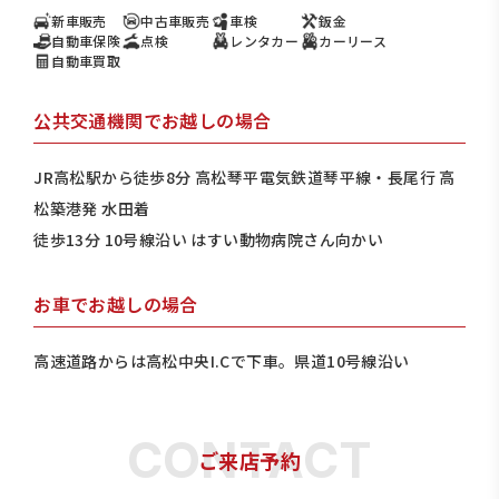
新車販売
中古車販売
車検
鈑金
自動車保険
点検
レンタカー
カーリース
自動車買取
公共交通機関でお越しの場合
JR高松駅から徒歩8分 高松琴平電気鉄道琴平線・長尾行 高
松築港発 水田着
徒歩13分 10号線沿い はすい動物病院さん向かい
お車でお越しの場合
高速道路からは高松中央I.Cで下車。県道10号線沿い
ご来店予約