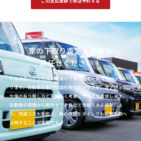
この支払金額で来店予約する
車の下取り査定・買取も
お任せください！
くるまのハヤシでは自動車の下取り査定・買取も行ってお
ります。自動車の専門知識を持つスタッフが、オプション
や傷の有り無しなどを細かく考慮したうえで査定します。
自動車の買取から販売までを自社で完結できる体制によ
り、流通コストを抑え、車の価値をダイレクトに査定額へ
反映することが可能です。