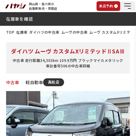
岡山県・香川県の
来店予約
自動車販売・買取店
在庫車を確認
TOP
在庫車
ダイハツの中古車
ムーヴの中古車
ムーヴ カスタムXリミテッ
ダイハツ ムーヴ カスタムXリミテッドⅡSAⅢ
中古車 走行距離34,303km 109.9万円 ブラックマイカメタリック
車台番号506の中古車詳細
中古車
｜
軽自動車
高松店