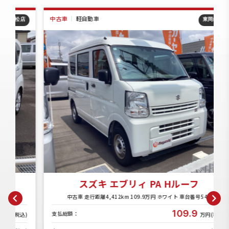
中古車
｜
軽自動車
店
東岡山店
スズキ エブリィ PA Hルーフ
中古車 走行距離4,412km 109.9万円 ホワイト 車台番号541
109.9
支払総額：
)
万円(税込)