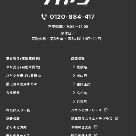
0120-884-417
営業時間／9:00～18:00
定休日／
毎週水曜・第3火曜・第4火曜（4月~11月）
車を買う(在庫車検索)
店舗情報
車を売る(自動車買取)
倉敷店
ハヤシが選ばれる理由
岡山店
届出済未使用車とは
東岡山店
会社紹介
高松店
丸亀店
お気に入り一覧
ハヤシのカーリース
新着情報
新車買うならエイチプラス
よくある質問
車検の速太郎
安心のサービス
鈑金の速太郎