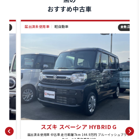
おすすめ中古車
届出済未使用車
｜
軽自動車
店
倉敷店
スズキ スペーシア HYBRID G
ッ
届出済未使用車 中古車 走行距離7km 144.9万円 ブルーイッシュブラッ