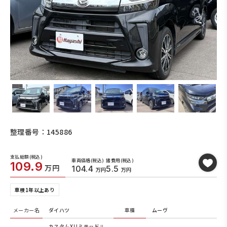
整理番号：145886
支払総額(税込)
車両価格(税込)
諸費用(税込)
109.9
万円
104.4
5.5
万円
万円
車検1年以上あり
メーカー名
ダイハツ
車種
ムーヴ
カスタムXリミテッドⅡ