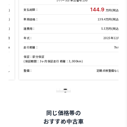
クパール3 車台番号130
144.9
支払総額：
)
万円(税込)
)
車両価格：
139.4万円(税込)
)
諸費用：
5.5万円(税込)
月
年式：
2025年12月
m
走行距離：
7km
保証：部分保証
(保証期間：3ヶ月保証走行 距離：3,000km)
し
整備：
定期点検整備なし
3
1
2
4
同じ価格帯の
おすすめ中古車