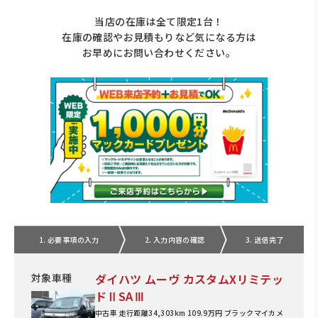
当店の在庫は全て限定1台！
在庫の確認やお見積もりなど気になる方は
お早めにお問い合わせください。
1. 必要事項の入力
2. 入力内容の確認
3. 送信完了
対象車種
ダイハツ ムーヴ カスタムXリミテッ
ドⅡSAⅢ
中古車 走行距離34,303km 109.9万円 ブラックマイカメ