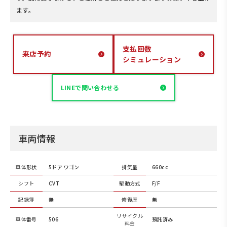
ます。
支払回数
来店予約
シミュレーション
LINEで問い合わせる
車両情報
車体形状
5ドア ワゴン
排気量
660cc
シフト
CVT
駆動方式
F/F
記録簿
無
修復歴
無
リサイクル
車体番号
506
預託済み
料金