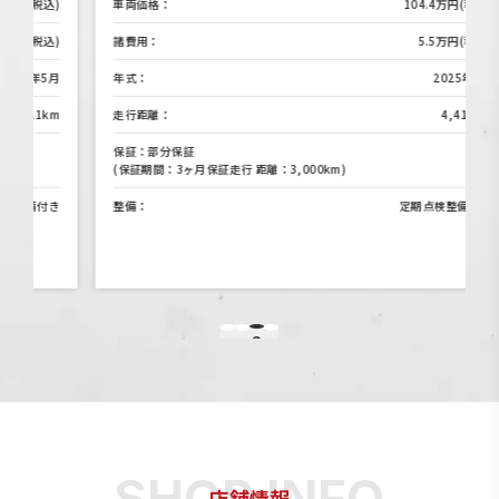
)
車両価格：
104.4万円(税込)
)
諸費用：
5.5万円(税込)
月
年式：
2025年3月
m
走行距離：
4,412km
保証：部分保証
(保証期間：3ヶ月保証走行 距離：3,000km)
き
整備：
定期点検整備なし
3
1
2
4
店舗情報