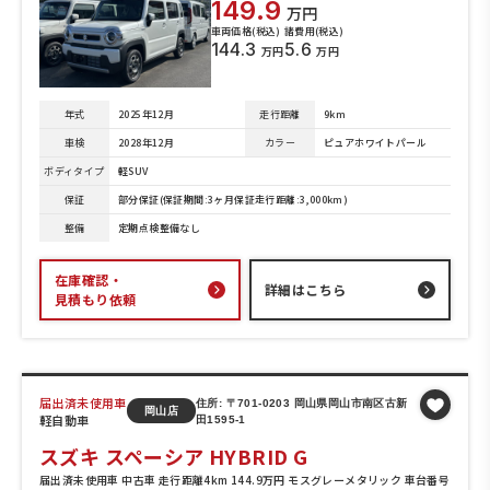
149.9
万円
車両価格(税込)
諸費用(税込)
144.3
5.6
万円
万円
年式
2025年12月
走行距離
9km
車検
2028年12月
カラー
ピュアホワイトパール
ボディタイプ
軽SUV
保証
部分保証(保証期間:3ヶ月保証走行距離:3,000km)
整備
定期点検整備なし
在庫確認・
詳細はこちら
見積もり依頼
届出済未使用車
住所: 〒701-0203 岡山県岡山市南区古新
岡山店
軽自動車
田1595-1
スズキ スペーシア HYBRID G
届出済未使用車 中古車 走行距離4km 144.9万円 モスグレーメタリック 車台番号