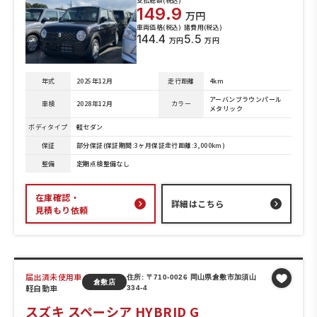
支払総額(税込)
149.9
万円
車両価格(税込)
諸費用(税込)
144.4
5.5
万円
万円
年式
2025年12月
走行距離
4km
アーバンブラウンパール
車検
2028年12月
カラー
メタリック
ボディタイプ
軽セダン
保証
部分保証(保証期間:3ヶ月保証走行距離:3,000km)
整備
定期点検整備なし
在庫確認・
詳細はこちら
見積もり依頼
届出済未使用車
住所: 〒710-0026 岡山県倉敷市加須山
倉敷店
軽自動車
334-4
スズキ スペーシア HYBRID G