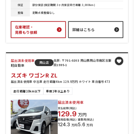
保証
部分保証(保証期間:3ヶ月保証走行距離:3,000km)
整備
定期点検整備なし
在庫確認・
詳細はこちら
見積もり依頼
届出済未使用車
住所: 〒701-0203 岡山県岡山市南区古新
岡山店
軽自動車
田1595-1
スズキ ワゴンR ZL
届出済未使用車 中古車 走行距離4km 129.9万円 ホワイト 車台番号473
走行距離10km以下
車検1年以上あり
届出済未使用車
支払総額(税込)
129.9
万円
車両価格(税込)
諸費用(税込)
124.3
5.6
万円
万円