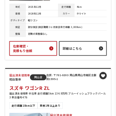
年式
2025年12月
走行距離
4km
車検
2028年12月
カラー
ホワイト
ボディタイプ
軽ワゴン
保証
部分保証(保証期間:3ヶ月保証走行距離:3,000km)
整備
定期点検整備なし
在庫確認・
詳細はこちら
見積もり依頼
届出済未使用車
住所: 〒701-0203 岡山県岡山市南区古新
岡山店
軽自動車
田1595-1
スズキ ワゴンR ZL
届出済未使用車 中古車 走行距離5km 134.9万円 ブルーイッシュブラックパール
3 車台番号476
走行距離10km以下
車検1年以上あり
届出済未使用車