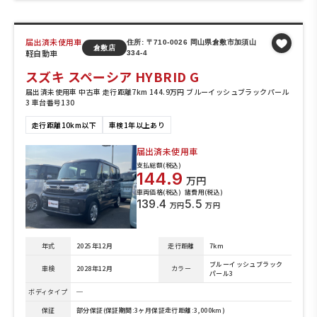
届出済未使用車
住所: 〒710-0026 岡山県倉敷市加須山
倉敷店
軽自動車
334-4
スズキ スペーシア HYBRID G
届出済未使用車 中古車 走行距離7km 144.9万円 ブルーイッシュブラックパール
3 車台番号130
走行距離10km以下
車検1年以上あり
届出済未使用車
支払総額(税込)
144.9
万円
車両価格(税込)
諸費用(税込)
139.4
5.5
万円
万円
年式
2025年12月
走行距離
7km
ブルーイッシュブラック
車検
2028年12月
カラー
パール3
ボディタイプ
─
保証
部分保証(保証期間:3ヶ月保証走行距離:3,000km)