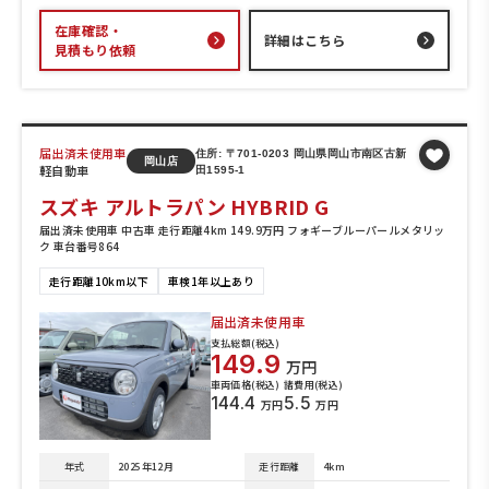
在庫確認・
詳細はこちら
見積もり依頼
届出済未使用車
住所: 〒701-0203 岡山県岡山市南区古新
岡山店
軽自動車
田1595-1
スズキ アルトラパン HYBRID G
届出済未使用車 中古車 走行距離4km 149.9万円 フォギーブルーパールメタリッ
ク 車台番号864
走行距離10km以下
車検1年以上あり
届出済未使用車
支払総額(税込)
149.9
万円
車両価格(税込)
諸費用(税込)
144.4
5.5
万円
万円
年式
2025年12月
走行距離
4km