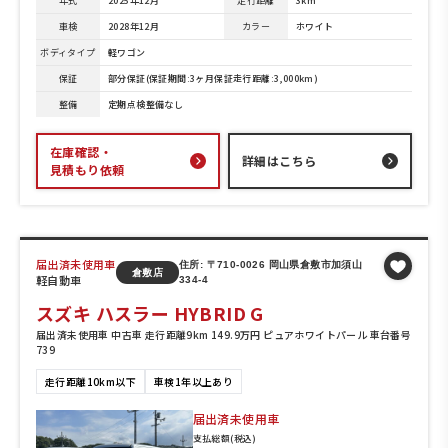
年式
2025年12月
走行距離
3km
車検
2028年12月
カラー
ホワイト
ボディタイプ
軽ワゴン
保証
部分保証(保証期間:3ヶ月保証走行距離:3,000km)
整備
定期点検整備なし
在庫確認・
詳細はこちら
見積もり依頼
届出済未使用車
住所: 〒710-0026 岡山県倉敷市加須山
倉敷店
軽自動車
334-4
スズキ ハスラー HYBRID G
届出済未使用車 中古車 走行距離9km 149.9万円 ピュアホワイトパール 車台番号
739
走行距離10km以下
車検1年以上あり
届出済未使用車
支払総額(税込)