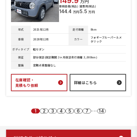
149.9
万円
車両価格(税込)
諸費用(税込)
144.4
5.5
万円
万円
年式
2025年12月
走行距離
8km
フォギーブルーパールメ
車検
2028年12月
カラー
タリック
ボディタイプ
軽セダン
保証
部分保証(保証期間:3ヶ月保証走行距離:3,000km)
整備
定期点検整備なし
在庫確認・
詳細はこちら
見積もり依頼
1
2
3
4
5
6
7
･･･
14