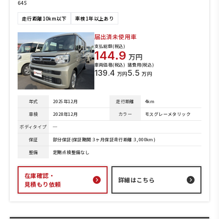
645
走行距離10km以下
車検1年以上あり
届出済未使用車
支払総額(税込)
144.9
万円
車両価格(税込)
諸費用(税込)
139.4
5.5
万円
万円
年式
2025年12月
走行距離
4km
車検
2028年12月
カラー
モスグレーメタリック
ボディタイプ
─
保証
部分保証(保証期間:3ヶ月保証走行距離:3,000km)
整備
定期点検整備なし
在庫確認・
詳細はこちら
見積もり依頼