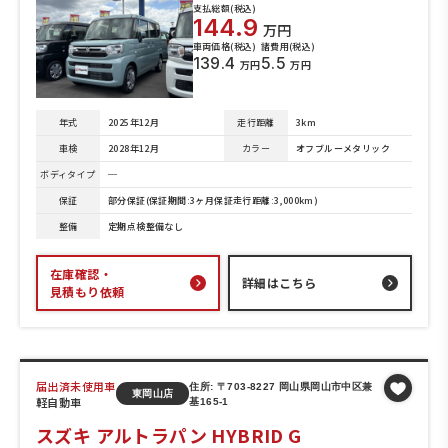
支払総額(税込)
144.9
万円
車両価格(税込)
諸費用(税込)
139.4
5.5
万円
万円
年式
2025年12月
走行距離
3km
車検
2028年12月
カラー
オフブルーメタリック
ボディタイプ
─
保証
部分保証(保証期間:3ヶ月保証走行距離:3,000km)
整備
定期点検整備なし
在庫確認・
詳細はこちら
見積もり依頼
届出済未使用車
住所: 〒703-8227 岡山県岡山市中区兼
東岡山店
軽自動車
基165-1
スズキ アルトラパン HYBRID G