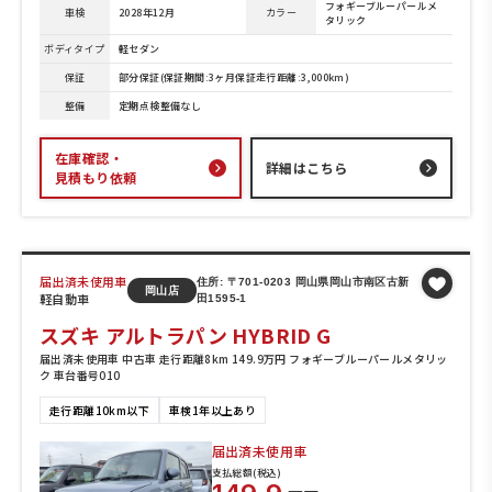
フォギーブルーパールメ
車検
2028年12月
カラー
タリック
ボディタイプ
軽セダン
保証
部分保証(保証期間:3ヶ月保証走行距離:3,000km)
整備
定期点検整備なし
在庫確認・
詳細はこちら
見積もり依頼
届出済未使用車
住所: 〒701-0203 岡山県岡山市南区古新
岡山店
軽自動車
田1595-1
スズキ アルトラパン HYBRID G
届出済未使用車 中古車 走行距離8km 149.9万円 フォギーブルーパールメタリッ
ク 車台番号010
走行距離10km以下
車検1年以上あり
届出済未使用車
支払総額(税込)