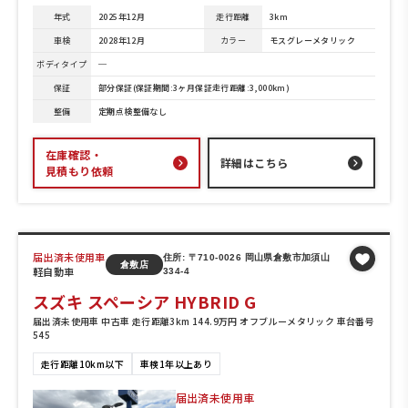
年式
2025年12月
走行距離
3km
車検
2028年12月
カラー
モスグレーメタリック
ボディタイプ
─
保証
部分保証(保証期間:3ヶ月保証走行距離:3,000km)
整備
定期点検整備なし
在庫確認・
詳細はこちら
見積もり依頼
届出済未使用車
住所: 〒710-0026 岡山県倉敷市加須山
倉敷店
軽自動車
334-4
スズキ スペーシア HYBRID G
届出済未使用車 中古車 走行距離3km 144.9万円 オフブルーメタリック 車台番号
545
走行距離10km以下
車検1年以上あり
届出済未使用車