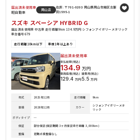
届出済未使用車
住所: 〒701-0203 岡山県岡山市南区古新
岡山店
軽自動車
田1595-1
スズキ スペーシア HYBRID G
届出済未使用車 中古車 走行距離9km 134.9万円 シフォンアイボリーメタリック
車台番号679
走行距離10km以下
車検1年以上あり
届出済未使用車
支払総額(税込)
134.9
万円
車両価格(税込)
諸費用(税込)
129.4
5.5
万円
万円
年式
2025年12月
走行距離
9km
シフォンアイボリーメタ
車検
2028年12月
カラー
リック
ボディタイプ
─
保証
部分保証(保証期間:3ヶ月保証走行距離:3,000km)
整備
定期点検整備なし