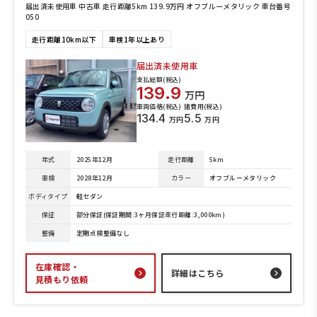
届出済未使用車 中古車 走行距離5km 139.9万円 オフブルーメタリック 車台番号
050
走行距離10km以下
車検1年以上あり
届出済未使用車
支払総額(税込)
139.9
万円
車両価格(税込)
諸費用(税込)
134.4
5.5
万円
万円
年式
2025年12月
走行距離
5km
車検
2028年12月
カラー
オフブルーメタリック
ボディタイプ
軽セダン
保証
部分保証(保証期間:3ヶ月保証走行距離:3,000km)
整備
定期点検整備なし
在庫確認・
詳細はこちら
見積もり依頼