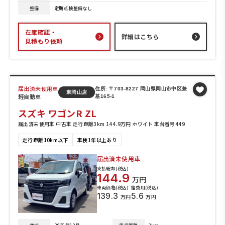
整備
定期点検整備なし
在庫確認・
詳細はこちら
見積もり依頼
届出済未使用車
住所: 〒703-8227 岡山県岡山市中区兼
東岡山店
軽自動車
基165-1
スズキ ワゴンR ZL
届出済未使用車 中古車 走行距離3km 144.9万円 ホワイト 車台番号449
走行距離10km以下
車検1年以上あり
届出済未使用車
支払総額(税込)
144.9
万円
車両価格(税込)
諸費用(税込)
139.3
5.6
万円
万円