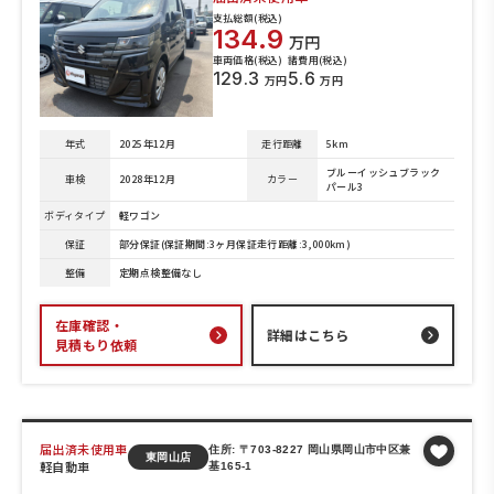
支払総額(税込)
134.9
万円
車両価格(税込)
諸費用(税込)
129.3
5.6
万円
万円
年式
2025年12月
走行距離
5km
ブルーイッシュブラック
車検
2028年12月
カラー
パール3
ボディタイプ
軽ワゴン
保証
部分保証(保証期間:3ヶ月保証走行距離:3,000km)
整備
定期点検整備なし
在庫確認・
詳細はこちら
見積もり依頼
届出済未使用車
住所: 〒703-8227 岡山県岡山市中区兼
東岡山店
軽自動車
基165-1