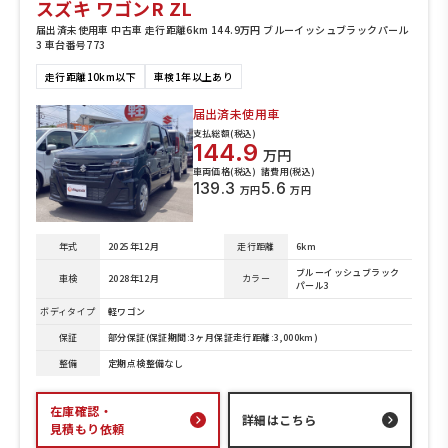
スズキ ワゴンR ZL
届出済未使用車 中古車 走行距離6km 144.9万円 ブルーイッシュブラックパール
3 車台番号773
走行距離10km以下
車検1年以上あり
届出済未使用車
支払総額(税込)
144.9
万円
車両価格(税込)
諸費用(税込)
139.3
5.6
万円
万円
年式
2025年12月
走行距離
6km
ブルーイッシュブラック
車検
2028年12月
カラー
パール3
ボディタイプ
軽ワゴン
保証
部分保証(保証期間:3ヶ月保証走行距離:3,000km)
整備
定期点検整備なし
在庫確認・
詳細はこちら
見積もり依頼