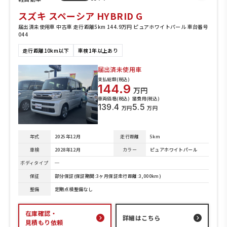
スズキ スペーシア HYBRID G
届出済未使用車 中古車 走行距離5km 144.9万円 ピュアホワイトパール 車台番号
044
走行距離10km以下
車検1年以上あり
届出済未使用車
支払総額(税込)
144.9
万円
車両価格(税込)
諸費用(税込)
139.4
5.5
万円
万円
年式
2025年12月
走行距離
5km
車検
2028年12月
カラー
ピュアホワイトパール
ボディタイプ
─
保証
部分保証(保証期間:3ヶ月保証走行距離:3,000km)
整備
定期点検整備なし
在庫確認・
詳細はこちら
見積もり依頼