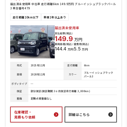
届出済未使用車 中古車 走行距離6km 149.9万円 ブルーイッシュブラックパール
3 車台番号479
走行距離10km以下
車検1年以上あり
届出済未使用車
支払総額(税込)
149.9
万円
車両価格(税込)
諸費用(税込)
144.4
5.5
万円
万円
年式
2025年12月
走行距離
6km
ブルーイッシュブラック
車検
2028年12月
カラー
パール3
ボディタイプ
─
保証
部分保証(保証期間:3ヶ月保証走行距離:3,000km)
整備
定期点検整備なし
在庫確認・
詳細はこちら
見積もり依頼