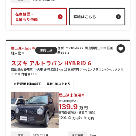
在庫確認・
詳細はこちら
見積もり依頼
届出済未使用車
住所: 〒703-8227 岡山県岡山市中区兼
東岡山店
軽自動車
基165-1
スズキ アルトラパン HYBRID G
届出済未使用車 中古車 走行距離5km 139.9万円 アーバンブラウンパールメタリ
ック 車台番号136
走行距離10km以下
車検1年以上あり
届出済未使用車
支払総額(税込)
139.9
万円
車両価格(税込)
諸費用(税込)
134.4
5.5
万円
万円
年式
2025年12月
走行距離
5km