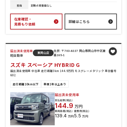
整備
定期点検整備なし
在庫確認・
詳細はこちら
見積もり依頼
届出済未使用車
住所: 〒703-8227 岡山県岡山市中区兼
東岡山店
軽自動車
基165-1
スズキ スペーシア HYBRID G
届出済未使用車 中古車 走行距離3km 144.9万円 モスグレーメタリック 車台番号
602
走行距離10km以下
車検1年以上あり
届出済未使用車
支払総額(税込)
144.9
万円
車両価格(税込)
諸費用(税込)
139.4
5.5
万円
万円