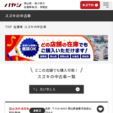
岡山県・香川県の
来店予約
自動車販売・買取店
スズキの中古車
TOP
在庫車
スズキの中古車
どこの店舗でも購入可能！
スズキの中古車一覧
届出済未使用車
住所: 〒710-0026 岡山県倉敷市加須山
倉敷店
軽自動車
334-4