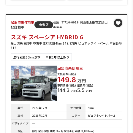
届出済未使用車
住所: 〒710-0026 岡山県倉敷市加須山
倉敷店
軽自動車
334-4
スズキ スペーシア HYBRID G
届出済未使用車 中古車 走行距離4km 149.8万円 ピュアホワイトパール 車台番号
816
走行距離10km以下
車検1年以上あり
届出済未使用車
支払総額(税込)
149.8
万円
車両価格(税込)
諸費用(税込)
144.3
5.5
万円
万円
年式
2025年12月
走行距離
4km
車検
2028年12月
カラー
ピュアホワイトパール
ボディタイプ
─
保証
部分保証(保証期間:3ヶ月保証走行距離:3,000km)