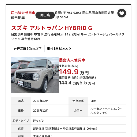
届出済未使用車
住所: 〒701-0203 岡山県岡山市南区古新
岡山店
軽自動車
田1595-1
スズキ アルトラパン HYBRID G
届出済未使用車 中古車 走行距離6km 149.9万円 ルーセントベージュパールメタ
リック 車台番号609
走行距離10km以下
車検1年以上あり
届出済未使用車
支払総額(税込)
149.9
万円
車両価格(税込)
諸費用(税込)
144.4
5.5
万円
万円
年式
2025年12月
走行距離
6km
ルーセントベージュパー
車検
2028年12月
カラー
ルメタリック
ボディタイプ
軽セダン
保証
部分保証(保証期間:3ヶ月保証走行距離:3,000km)
整備
定期点検整備なし