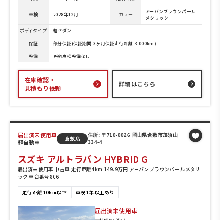
アーバンブラウンパール
車検
2028年12月
カラー
メタリック
ボディタイプ
軽セダン
保証
部分保証(保証期間:3ヶ月保証走行距離:3,000km)
整備
定期点検整備なし
在庫確認・
詳細はこちら
見積もり依頼
届出済未使用車
住所: 〒710-0026 岡山県倉敷市加須山
倉敷店
軽自動車
334-4
スズキ アルトラパン HYBRID G
届出済未使用車 中古車 走行距離4km 149.9万円 アーバンブラウンパールメタリ
ック 車台番号806
走行距離10km以下
車検1年以上あり
届出済未使用車