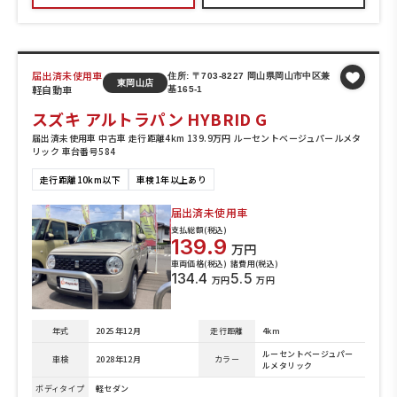
届出済未使用車
住所: 〒703-8227 岡山県岡山市中区兼
東岡山店
軽自動車
基165-1
スズキ アルトラパン HYBRID G
届出済未使用車 中古車 走行距離4km 139.9万円 ルーセントベージュパールメタ
リック 車台番号584
走行距離10km以下
車検1年以上あり
届出済未使用車
支払総額(税込)
139.9
万円
車両価格(税込)
諸費用(税込)
134.4
5.5
万円
万円
年式
2025年12月
走行距離
4km
ルーセントベージュパー
車検
2028年12月
カラー
ルメタリック
ボディタイプ
軽セダン