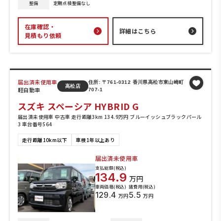
整備
定期点検整備なし
在庫確認・
詳細はこちら
見積もり依頼
届出済未使用車
住所: 〒761-0312 香川県高松市東山崎町
高松店
軽自動車
707-1
スズキ スペーシア HYBRID G
届出済未使用車 中古車 走行距離3km 134.9万円 ブルーイッシュブラックパール
3 車台番号564
走行距離10km以下
車検1年以上あり
届出済未使用車
支払総額(税込)
134.9
万円
車両価格(税込)
諸費用(税込)
129.4
5.5
万円
万円