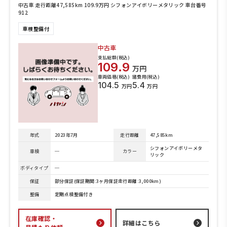
中古車 走行距離47,585km 109.9万円 シフォンアイボリーメタリック 車台番号
912
車検整備付
中古車
支払総額(税込)
109.9
万円
車両価格(税込)
諸費用(税込)
104.5
5.4
万円
万円
年式
2023年7月
走行距離
47,585km
シフォンアイボリーメタ
車検
─
カラー
リック
ボディタイプ
─
保証
部分保証(保証期間:3ヶ月保証走行距離:3,000km)
整備
定期点検整備付き
在庫確認・
詳細はこちら