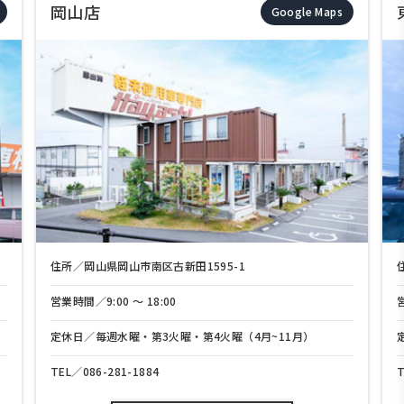
東岡山店
Google Maps
県岡山市南区古新田1595-1
住所／岡山県岡山市中区
:00 〜 18:00
営業時間／9:00 〜 18
週水曜・第3火曜・第4火曜（4月~11月）
定休日／毎週水曜・第
-281-1884
TEL／
086-208-3700