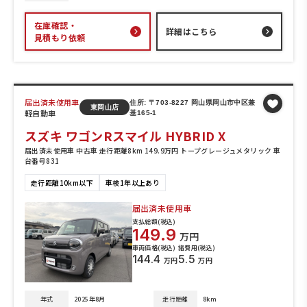
在庫確認・
詳細はこちら
見積もり依頼
届出済未使用車
住所: 〒703-8227 岡山県岡山市中区兼
東岡山店
軽自動車
基165-1
スズキ ワゴンRスマイル HYBRID X
届出済未使用車 中古車 走行距離8km 149.9万円 トープグレージュメタリック 車
台番号831
走行距離10km以下
車検1年以上あり
届出済未使用車
支払総額(税込)
149.9
万円
車両価格(税込)
諸費用(税込)
144.4
5.5
万円
万円
年式
2025年8月
走行距離
8km