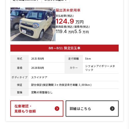
届出済未使用車
支払総額(税込)
124.9
万円
車両価格(税込)
諸費用(税込)
119.4
5.5
万円
万円
8/8～8/11 限定目玉車
年式
2025年8月
走行距離
5km
シフォンアイボリーメタ
車検
2028年8月
カラー
リック
ボディタイプ
スライドドア
保証
部分保証(保証期間:3ヶ月保証走行距離:3,000km)
整備
定期点検整備なし
在庫確認・
詳細はこちら
見積もり依頼