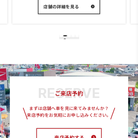
店舗の詳細を見る
店舗
3
1
2
4
5
ご来店予約
まずは店舗へ車を見に来てみませんか？
来店予約をお気軽にお申し込みください。
来店予約する