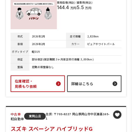
車両価格(税込)
諸費用(税込)
144.4
5.5
万円
万円
年式
2026年2月
走行距離
2,820km
車検
2029年2月
カラー
ピュアホワイトパール
ボディタイプ
軽SUV
保証
部分保証(保証期間:3ヶ月保証走行距離:3,000km)
整備
定期点検整備なし
在庫確認・
詳細はこちら
見積もり依頼
中古車
住所: 〒703-8227 岡山県岡山市中区兼基165-
東岡山店
軽自動車
1
スズキ スペーシア ハイブリッドG