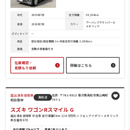
年式
2019年7月
走行距離
59,259km
アーバンブラウンパール
車検
2026年7月
カラー
メタリック
ボディタイプ
─
保証
部分保証(保証期間:3ヶ月保証走行距離:3,000km)
整備
定期点検整備付き
在庫確認・
詳細はこちら
見積もり依頼
届出済未使用車
住所: 〒761-0312 香川県高松市東山崎町
高松店
軽自動車
707-1
スズキ ワゴンRスマイル G
届出済未使用車 中古車 走行距離5km 124.9万円 シフォンアイボリーメタリック
車台番号670
走行距離10km以下
車検1年以上あり