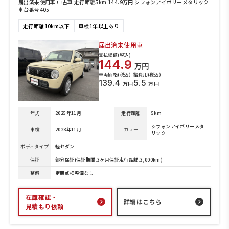
届出済未使用車 中古車 走行距離5km 144.9万円 シフォンアイボリーメタリック
車台番号405
走行距離10km以下
車検1年以上あり
届出済未使用車
支払総額(税込)
144.9
万円
車両価格(税込)
諸費用(税込)
139.4
5.5
万円
万円
年式
2025年11月
走行距離
5km
シフォンアイボリーメタ
車検
2028年11月
カラー
リック
ボディタイプ
軽セダン
保証
部分保証(保証期間:3ヶ月保証走行距離:3,000km)
整備
定期点検整備なし
在庫確認・
詳細はこちら
見積もり依頼