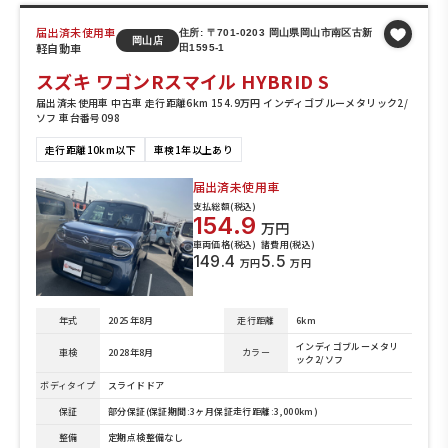
届出済未使用車
住所: 〒701-0203 岡山県岡山市南区古新
岡山店
軽自動車
田1595-1
スズキ ワゴンRスマイル HYBRID S
届出済未使用車 中古車 走行距離6km 154.9万円 インディゴブルーメタリック2/
ソフ 車台番号098
走行距離10km以下
車検1年以上あり
届出済未使用車
支払総額(税込)
154.9
万円
車両価格(税込)
諸費用(税込)
149.4
5.5
万円
万円
年式
2025年8月
走行距離
6km
インディゴブルーメタリ
車検
2028年8月
カラー
ック2/ソフ
ボディタイプ
スライドドア
保証
部分保証(保証期間:3ヶ月保証走行距離:3,000km)
整備
定期点検整備なし