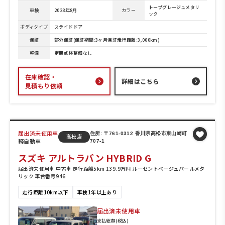
トープグレージュメタリ
車検
2028年8月
カラー
ック
ボディタイプ
スライドドア
保証
部分保証(保証期間:3ヶ月保証走行距離:3,000km)
整備
定期点検整備なし
在庫確認・
詳細はこちら
見積もり依頼
届出済未使用車
住所: 〒761-0312 香川県高松市東山崎町
高松店
軽自動車
707-1
スズキ アルトラパン HYBRID G
届出済未使用車 中古車 走行距離5km 139.9万円 ルーセントベージュパールメタ
リック 車台番号946
走行距離10km以下
車検1年以上あり
届出済未使用車
支払総額(税込)