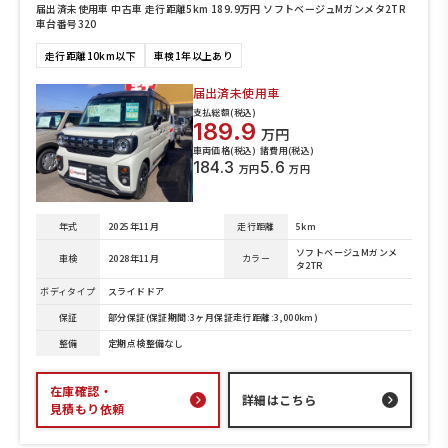
届出済未使用車 中古車 走行距離5km 189.9万円 ソフトベージュMガンメタ2TR
車台番号320
走行距離10km以下
車検1年以上あり
届出済未使用車
支払総額(税込)
189.9
万円
車両価格(税込)
諸費用(税込)
184.3
5.6
万円
万円
年式
2025年11月
走行距離
5km
ソフトベージュMガンメ
車検
2028年11月
カラー
タ2TR
ボディタイプ
スライドドア
保証
部分保証(保証期間:3ヶ月保証走行距離:3,000km)
整備
定期点検整備なし
在庫確認・
詳細はこちら
見積もり依頼