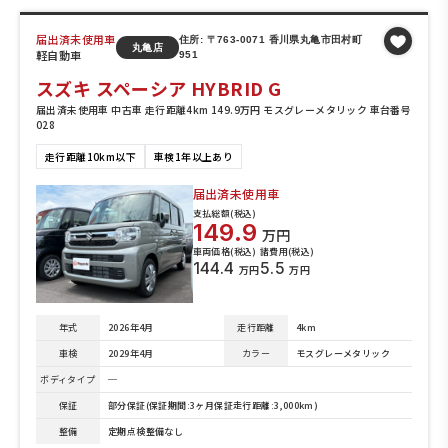
届出済未使用車
住所: 〒763-0071 香川県丸亀市田村町
丸亀店
軽自動車
951
スズキ スペーシア HYBRID G
届出済未使用車 中古車 走行距離4km 149.9万円 モスグレーメタリック 車台番号
028
走行距離10km以下
車検1年以上あり
届出済未使用車
支払総額(税込)
149.9
万円
車両価格(税込)
諸費用(税込)
144.4
5.5
万円
万円
年式
2026年4月
走行距離
4km
車検
2029年4月
カラー
モスグレーメタリック
ボディタイプ
─
保証
部分保証(保証期間:3ヶ月保証走行距離:3,000km)
整備
定期点検整備なし