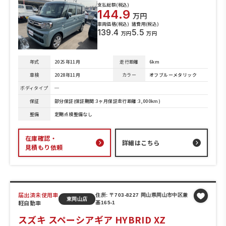
支払総額(税込)
144.9
万円
車両価格(税込)
諸費用(税込)
139.4
5.5
万円
万円
年式
2025年11月
走行距離
6km
車検
2028年11月
カラー
オフブルーメタリック
ボディタイプ
─
保証
部分保証(保証期間:3ヶ月保証走行距離:3,000km)
整備
定期点検整備なし
在庫確認・
詳細はこちら
見積もり依頼
届出済未使用車
住所: 〒703-8227 岡山県岡山市中区兼
東岡山店
軽自動車
基165-1
スズキ スペーシアギア HYBRID XZ