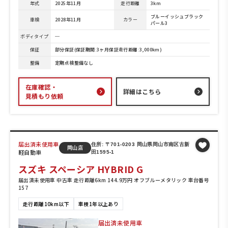
年式
2025年11月
走行距離
3km
ブルーイッシュブラック
車検
2028年11月
カラー
パール3
ボディタイプ
─
保証
部分保証(保証期間:3ヶ月保証走行距離:3,000km)
整備
定期点検整備なし
在庫確認・
詳細はこちら
見積もり依頼
届出済未使用車
住所: 〒701-0203 岡山県岡山市南区古新
岡山店
軽自動車
田1595-1
スズキ スペーシア HYBRID G
届出済未使用車 中古車 走行距離6km 144.9万円 オフブルーメタリック 車台番号
157
走行距離10km以下
車検1年以上あり
届出済未使用車