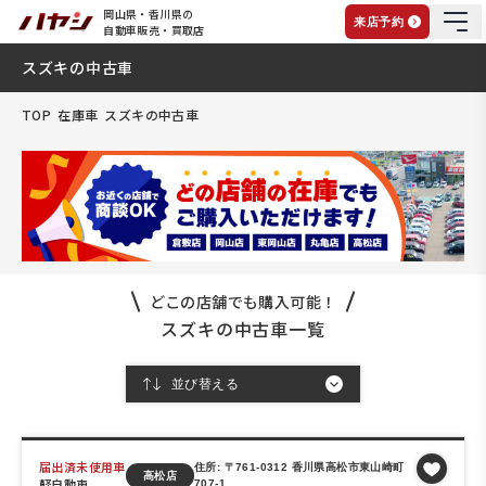
岡山県・香川県の
来店予約
自動車販売・買取店
スズキの中古車
TOP
在庫車
スズキの中古車
どこの店舗でも購入可能！
スズキの中古車一覧
届出済未使用車
住所: 〒761-0312 香川県高松市東山崎町
高松店
軽自動車
707-1