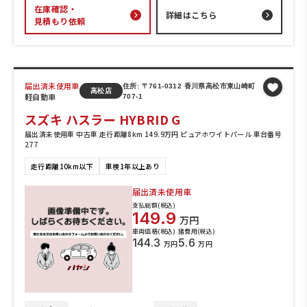
在庫確認・
詳細はこちら
見積もり依頼
届出済未使用車
住所: 〒761-0312 香川県高松市東山崎町
高松店
軽自動車
707-1
スズキ ハスラー HYBRID G
届出済未使用車 中古車 走行距離8km 149.9万円 ピュアホワイトパール 車台番号
277
走行距離10km以下
車検1年以上あり
届出済未使用車
支払総額(税込)
149.9
万円
車両価格(税込)
諸費用(税込)
144.3
5.6
万円
万円