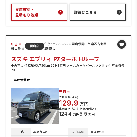
在庫確認・
詳細はこちら
見積もり依頼
中古車
住所: 〒701-0203 岡山県岡山市南区古新田
岡山店
軽自動車
1595-1
スズキ エブリィ PZターボ Hルーフ
中古車 走行距離63,730km 129.9万円 クールカーキパールメタリック 車台番号
201
車検整備付
中古車
支払総額(税込)
129.9
万円
車両価格(税込)
諸費用(税込)
124.4
5.5
万円
万円
年式
2020年12月
走行距離
63,730km