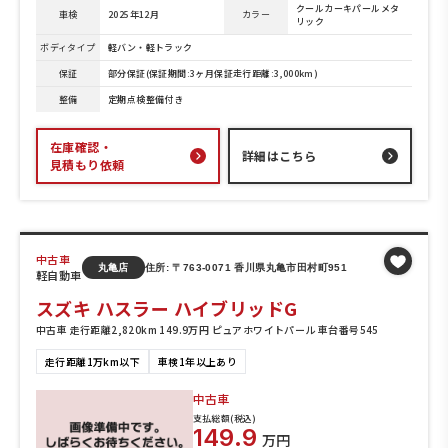
クールカーキパールメタ
車検
2025年12月
カラー
リック
ボディタイプ
軽バン・軽トラック
保証
部分保証(保証期間:3ヶ月保証走行距離:3,000km)
整備
定期点検整備付き
在庫確認・
詳細はこちら
見積もり依頼
中古車
丸亀店
住所: 〒763-0071 香川県丸亀市田村町951
軽自動車
スズキ ハスラー ハイブリッドG
中古車 走行距離2,820km 149.9万円 ピュアホワイトパール 車台番号545
走行距離1万km以下
車検1年以上あり
中古車
支払総額(税込)
149.9
万円