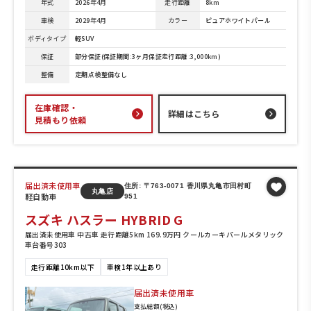
年式
2026年4月
走行距離
8km
車検
2029年4月
カラー
ピュアホワイトパール
ボディタイプ
軽SUV
保証
部分保証(保証期間:3ヶ月保証走行距離:3,000km)
整備
定期点検整備なし
在庫確認・
詳細はこちら
見積もり依頼
届出済未使用車
住所: 〒763-0071 香川県丸亀市田村町
丸亀店
軽自動車
951
スズキ ハスラー HYBRID G
届出済未使用車 中古車 走行距離5km 169.9万円 クールカーキパールメタリック
車台番号303
走行距離10km以下
車検1年以上あり
届出済未使用車
支払総額(税込)