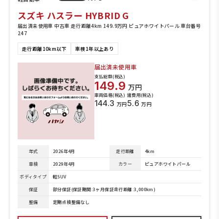
スズキ ハスラー HYBRID G
届出済未使用車 中古車 走行距離4km 149.9万円 ピュアホワイトパール 車台番号
247
走行距離10km以下
車検1年以上あり
届出済未使用車
支払総額(税込)
149.9
万円
車両価格(税込)
諸費用(税込)
144.3
5.6
万円
万円
年式
2026年4月
走行距離
4km
車検
2029年4月
カラー
ピュアホワイトパール
ボディタイプ
軽SUV
保証
部分保証(保証期間:3ヶ月保証走行距離:3,000km)
整備
定期点検整備なし