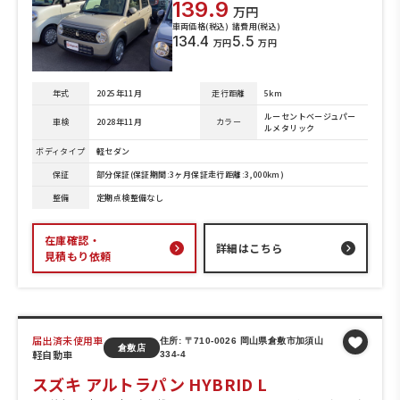
139.9
万円
車両価格(税込)
諸費用(税込)
134.4
5.5
万円
万円
年式
2025年11月
走行距離
5km
ルーセントベージュパー
車検
2028年11月
カラー
ルメタリック
ボディタイプ
軽セダン
保証
部分保証(保証期間:3ヶ月保証走行距離:3,000km)
整備
定期点検整備なし
在庫確認・
詳細はこちら
見積もり依頼
届出済未使用車
住所: 〒710-0026 岡山県倉敷市加須山
倉敷店
軽自動車
334-4
スズキ アルトラパン HYBRID L