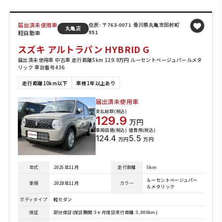
届出済未使用車
住所: 〒763-0071 香川県丸亀市田村町
丸亀店
軽自動車
951
スズキ アルトラパン HYBRID G
届出済未使用車 中古車 走行距離5km 129.9万円 ルーセントベージュパールメタ
リック 車台番号436
走行距離10km以下
車検1年以上あり
届出済未使用車
支払総額(税込)
129.9
万円
車両価格(税込)
諸費用(税込)
124.4
5.5
万円
万円
年式
2025年11月
走行距離
5km
ルーセントベージュパー
車検
2028年11月
カラー
ルメタリック
ボディタイプ
軽セダン
保証
部分保証(保証期間:3ヶ月保証走行距離:3,000km)