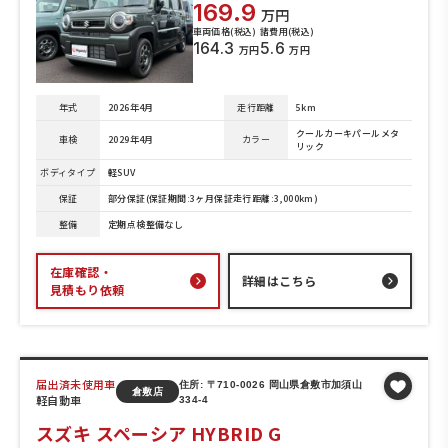
169.9
万円
車両価格(税込)
諸費用(税込)
164.3
5.6
万円
万円
年式
2026年4月
走行距離
5km
クールカーキパールメタ
車検
2029年4月
カラー
リック
ボディタイプ
軽SUV
保証
部分保証(保証期間:3ヶ月保証走行距離:3,000km)
整備
定期点検整備なし
在庫確認・
詳細はこちら
見積もり依頼
届出済未使用車
住所: 〒710-0026 岡山県倉敷市加須山
倉敷店
軽自動車
334-4
スズキ スペーシア HYBRID G