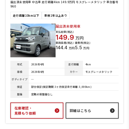
届出済未使用車 中古車 走行距離4km 149.9万円 モスグレーメタリック 車台番号
960
走行距離10km以下
車検1年以上あり
届出済未使用車
支払総額(税込)
149.9
万円
車両価格(税込)
諸費用(税込)
144.4
5.5
万円
万円
年式
2026年4月
走行距離
4km
車検
2029年4月
カラー
モスグレーメタリック
ボディタイプ
─
保証
部分保証(保証期間:3ヶ月保証走行距離:3,000km)
整備
定期点検整備なし
在庫確認・
詳細はこちら
見積もり依頼