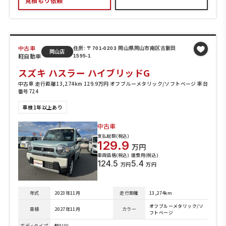
見積もり依頼
中古車
住所: 〒701-0203 岡山県岡山市南区古新田
岡山店
軽自動車
1595-1
スズキ ハスラー ハイブリッドG
中古車 走行距離13,274km 129.9万円 オフブルーメタリック/ソフトベージ 車台
番号724
車検1年以上あり
中古車
支払総額(税込)
129.9
万円
車両価格(税込)
諸費用(税込)
124.5
5.4
万円
万円
年式
2023年11月
走行距離
13,274km
オフブルーメタリック/ソ
車検
2027年11月
カラー
フトベージ
ボディタイプ
軽SUV