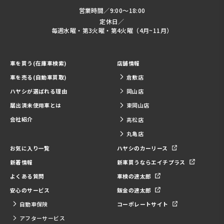
営業時間／9:00～18:00
定休日／
毎週水曜・第3火曜・第4火曜（4月~11月）
車を買う(在庫車検索)
店舗情報
車を売る(自動車買取)
倉敷店
ハヤシが選ばれる理由
岡山店
届出済未使用車とは
東岡山店
会社紹介
高松店
丸亀店
お気に入り一覧
ハヤシのカーリース
新着情報
新車買うならエイチプラス
よくある質問
車検の速太郎
安心のサービス
鈑金の速太郎
自動車保険
コーポレートサイト
アフターサービス