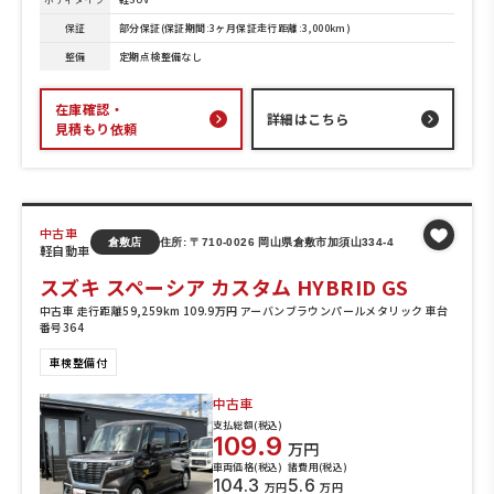
保証
部分保証(保証期間:3ヶ月保証走行距離:3,000km)
整備
定期点検整備なし
在庫確認・
詳細はこちら
見積もり依頼
中古車
倉敷店
住所: 〒710-0026 岡山県倉敷市加須山334-4
軽自動車
スズキ スペーシア カスタム HYBRID GS
中古車 走行距離59,259km 109.9万円 アーバンブラウンパールメタリック 車台
番号364
車検整備付
中古車
支払総額(税込)
109.9
万円
車両価格(税込)
諸費用(税込)
104.3
5.6
万円
万円