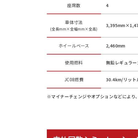
座席数
4
車体寸法
3,395mm×1,4
(全長mm×全幅mm×全高)
ホイールベース
2,460mm
使用燃料
無鉛レギュラー
JC08燃費
30.4km/リット
※マイナーチェンジやオプションなどにより