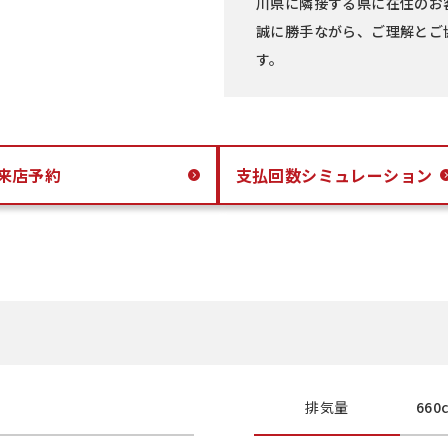
川県に隣接する県に在住のお
誠に勝手ながら、ご理解とご
す。
来店予約
支払回数
シミュレーション
排気量
660