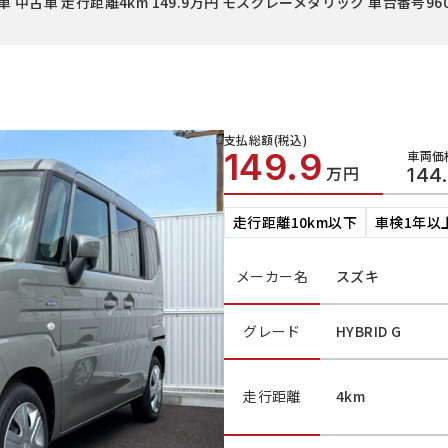
 中古車 走行距離4km 149.9万円 モスグレーメタリック 車台番号9
支払総額(税込)
149.9
車両価
万円
144
走行距離10km以下
車検1年以
メーカー名
スズキ
グレード
HYBRID G
走行距離
4km