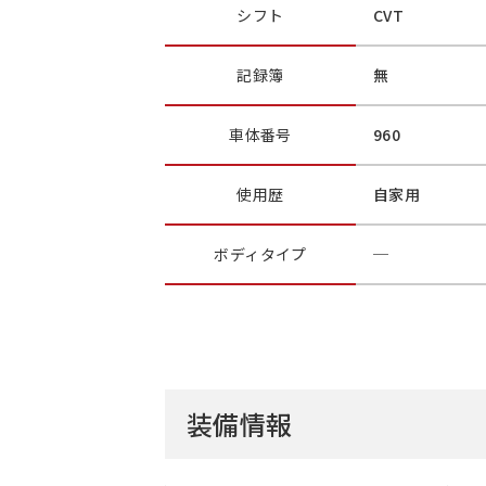
シフト
CVT
記録簿
無
車体番号
960
使用歴
自家用
ボディ
タイプ
─
装備情報