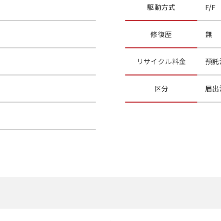
駆動方式
F/F
修復歴
無
リサイクル
料金
預託
区分
届出