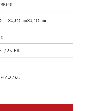
-MK94S
70mm×1,345mm×1,415mm
kg
1km/リットル
m
わせください。