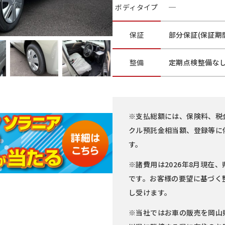
ボディ
タイプ
─
保証
部分保証(保証期間
整備
定期点検整備な
※支払総額には、保険料、税
クル預託金相当額、登録等に
す。
※諸費用は2026年8月現在、
です。お客様の要望に基づく
し受けます。
※当社ではお車の販売を岡山