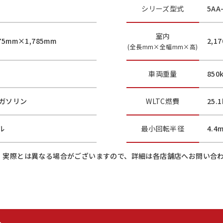
シリーズ型式
5AA
室内
75mm×1,785mm
2,1
(全長mm×全幅mm×高)
車両重量
850
ガソリン
WLTC燃費
25.
ル
最小
回転半径
4.4
、実際とは異なる場合がございますので、詳細は各店舗店へお問い合