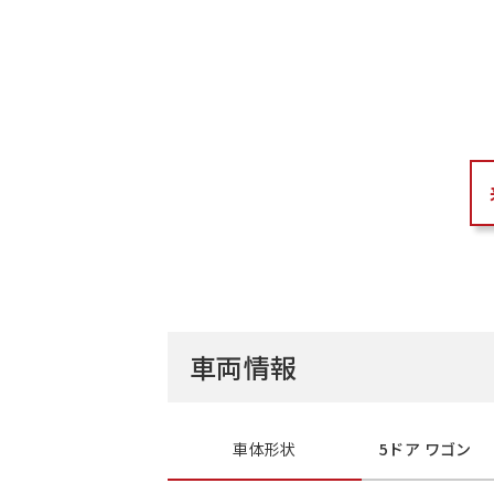
車両情報
車体形状
5ドア ワゴン