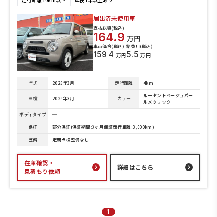
走行距離10km以下
車検1年以上あり
届出済未使用車
支払総額(税込)
164.9
万円
車両価格(税込)
諸費用(税込)
159.4
5.5
万円
万円
年式
2026年3月
走行距離
4km
ルーセントベージュパー
車検
2029年3月
カラー
ルメタリック
ボディタイプ
─
保証
部分保証(保証期間:3ヶ月保証走行距離:3,000km)
整備
定期点検整備なし
在庫確認・
詳細はこちら
見積もり依頼
1