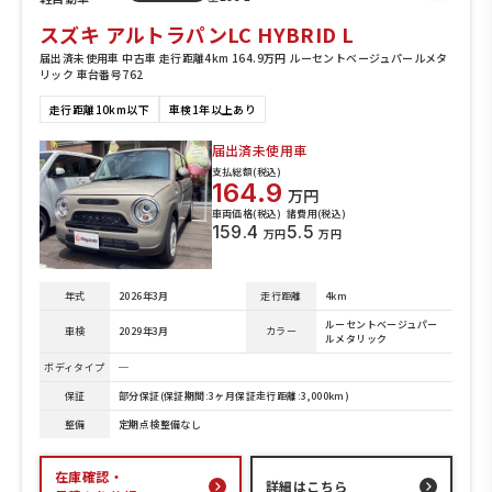
スズキ アルトラパンLC HYBRID L
届出済未使用車 中古車 走行距離4km 164.9万円 ルーセントベージュパールメタ
リック 車台番号762
走行距離10km以下
車検1年以上あり
届出済未使用車
支払総額(税込)
164.9
万円
車両価格(税込)
諸費用(税込)
159.4
5.5
万円
万円
年式
2026年3月
走行距離
4km
ルーセントベージュパー
車検
2029年3月
カラー
ルメタリック
ボディタイプ
─
保証
部分保証(保証期間:3ヶ月保証走行距離:3,000km)
整備
定期点検整備なし
在庫確認・
詳細はこちら