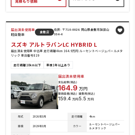
見積もり依頼
届出済未使用車
住所: 〒710-0026 岡山県倉敷市加須山
倉敷店
軽自動車
334-4
スズキ アルトラパンLC HYBRID L
届出済未使用車 中古車 走行距離4km 164.9万円 ルーセントベージュパールメタ
リック 車台番号819
走行距離10km以下
車検1年以上あり
届出済未使用車
支払総額(税込)
164.9
万円
車両価格(税込)
諸費用(税込)
159.4
5.5
万円
万円
年式
2026年3月
走行距離
4km
ルーセントベージュパー
車検
2029年3月
カラー
ルメタリック