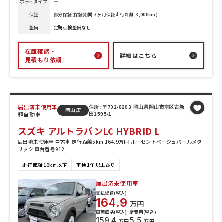
ボディタイプ
─
保証
部分保証(保証期間:3ヶ月保証走行距離:3,000km)
整備
定期点検整備なし
在庫確認・
詳細はこちら
見積もり依頼
届出済未使用車
住所: 〒701-0203 岡山県岡山市南区古新
岡山店
軽自動車
田1595-1
スズキ アルトラパンLC HYBRID L
届出済未使用車 中古車 走行距離5km 164.9万円 ルーセントベージュパールメタ
リック 車台番号912
走行距離10km以下
車検1年以上あり
届出済未使用車
支払総額(税込)
164.9
万円
車両価格(税込)
諸費用(税込)
159.4
5.5
万円
万円