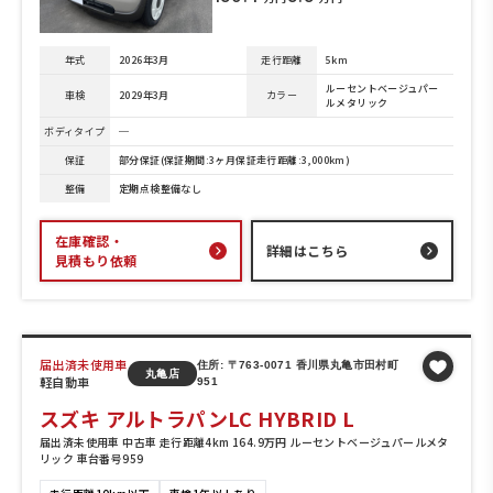
年式
2026年3月
走行距離
5km
ルーセントベージュパー
車検
2029年3月
カラー
ルメタリック
ボディタイプ
─
保証
部分保証(保証期間:3ヶ月保証走行距離:3,000km)
整備
定期点検整備なし
在庫確認・
詳細はこちら
見積もり依頼
届出済未使用車
住所: 〒763-0071 香川県丸亀市田村町
丸亀店
軽自動車
951
スズキ アルトラパンLC HYBRID L
届出済未使用車 中古車 走行距離4km 164.9万円 ルーセントベージュパールメタ
リック 車台番号959