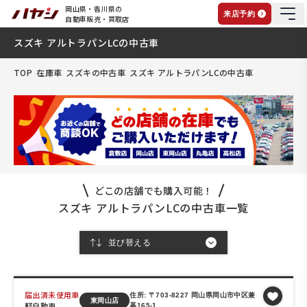
岡山県・香川県の
来店予約
自動車販売・買取店
スズキ アルトラパンLCの中古車
TOP
在庫車
スズキの中古車
スズキ アルトラパンLCの中古車
どこの店舗でも購入可能！
スズキ アルトラパンLCの中古車一覧
届出済未使用車
住所: 〒703-8227 岡山県岡山市中区兼
東岡山店
軽自動車
基165-1