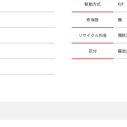
駆動方式
F/F
修復歴
無
リサイクル
料金
預託
区分
届出