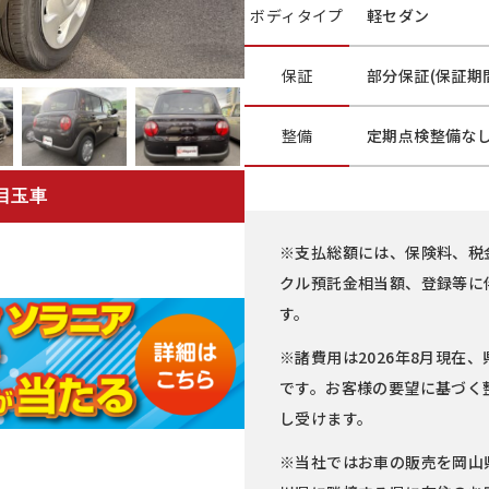
ボディ
タイプ
軽セダン
保証
部分保証(保証期間
整備
定期点検整備な
定目玉車
※支払総額には、保険料、税
クル預託金相当額、登録等に
す。
※諸費用は2026年8月現在、
です。お客様の要望に基づく
し受けます。
※当社ではお車の販売を岡山