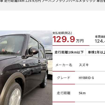
車 走行距離5km 129.9万円 アーバンブラウンパールメタリック 車台
支払総額(税込)
129.9
車両価格
万円
124.
走行距離10km以下
車検1年以
メーカー名
スズキ
グレード
HYBRID G
走行距離
5km