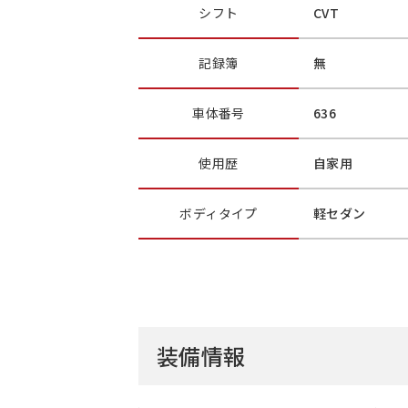
シフト
CVT
記録簿
無
車体番号
636
使用歴
自家用
ボディ
タイプ
軽セダン
装備情報