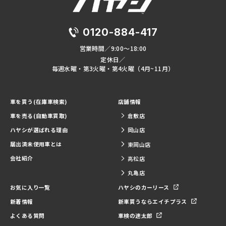
0120-884-417
営業時間／9:00～18:00
定休日／
毎週水曜・第3火曜・第4火曜（4月~11月）
車を買う(在庫車検索)
店舗情報
車を売る(自動車買取)
倉敷店
ハヤシが選ばれる理由
岡山店
届出済未使用車とは
東岡山店
会社紹介
高松店
丸亀店
お気に入り一覧
ハヤシのカーリース
新着情報
新車買うならエイチプラス
よくある質問
車検の速太郎