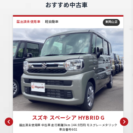
おすすめ中古車
届出済未使用車
｜
軽自動車
店
東岡山店
スズキ スペーシア HYBRID G
ル
届出済未使用車 中古車 走行距離3km 144.9万円 モスグレーメタリック
車台番号602