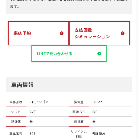
ます。
支払回数
来店予約
シミュレーション
LINEで問い合わせる
車両情報
車体形状
5ドア ワゴン
排気量
660cc
シフト
CVT
駆動方式
F/F
記録簿
無
修復歴
無
リサイクル
車体番号
305
預託済み
料金