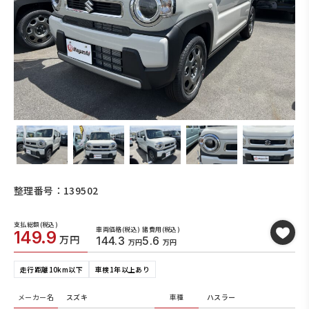
整理番号：139502
支払総額(税込)
車両価格(税込)
諸費用(税込)
149.9
万円
144.3
5.6
万円
万円
走行距離10km以下
車検1年以上あり
メーカー名
スズキ
車種
ハスラー