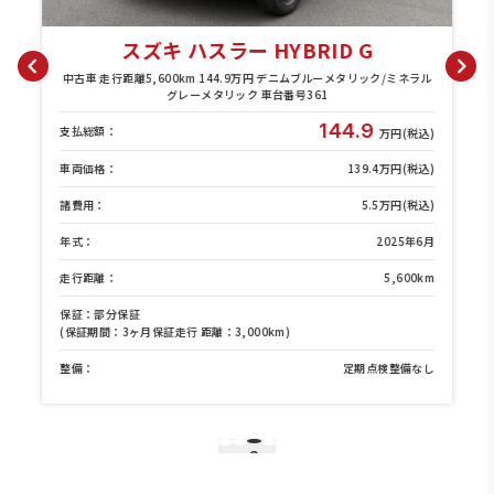
スズキ ハスラー HYBRID G
リ
中古車 走行距離5,600km 144.9万円 デニムブルーメタリック/ミネラル
グレーメタリック 車台番号361
144.9
支払総額：
)
万円(税込)
)
車両価格：
139.4万円(税込)
)
諸費用：
5.5万円(税込)
月
年式：
2025年6月
m
走行距離：
5,600km
保証：部分保証
(保証期間：3ヶ月保証走行 距離：3,000km)
し
整備：
定期点検整備なし
3
1
2
4