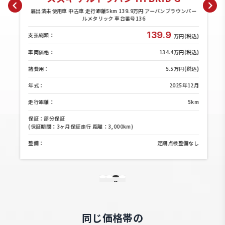
パ
届出済未使用車 中古車 走行距離5km 139.9万円 アーバンブラウンパー
ルメタリック 車台番号136
139.9
支払総額：
)
万円(税込)
)
車両価格：
134.4万円(税込)
)
諸費用：
5.5万円(税込)
月
年式：
2025年12月
m
走行距離：
5km
保証：部分保証
(保証期間：3ヶ月保証走行 距離：3,000km)
し
整備：
定期点検整備なし
3
1
2
4
同じ価格帯の