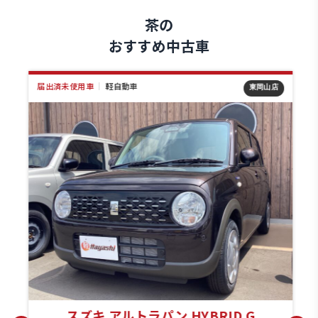
茶の
おすすめ中古車
届出済未使用車
｜
軽自動車
店
東岡山店
スズキ アルトラパン HYBRID G