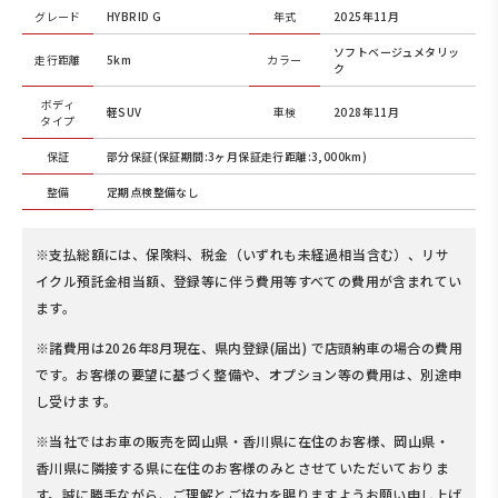
グレード
HYBRID G
年式
2025年11月
ソフトベージュメタリッ
走行距離
5km
カラー
ク
ボディ
軽SUV
車検
2028年11月
タイプ
保証
部分保証(保証期間:3ヶ月保証走行距離:3,000km)
整備
定期点検整備なし
※支払総額には、保険料、税金（いずれも未経過相当含む）、リサ
イクル預託金相当額、登録等に伴う費用等すべての費用が含まれてい
ます。
※諸費用は2026年8月現在、県内登録(届出) で店頭納車の場合の費用
です。お客様の要望に基づく整備や、オプション等の費用は、別途申
し受けます。
※当社ではお車の販売を岡山県・香川県に在住のお客様、岡山県・
香川県に隣接する県に在住のお客様のみとさせていただいておりま
す。誠に勝手ながら、ご理解とご協力を賜りますようお願い申し上げ