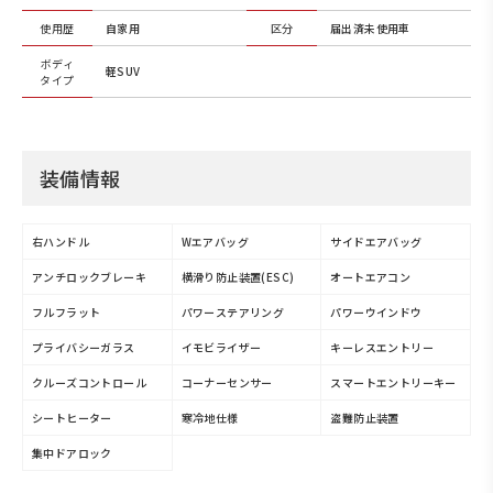
使用歴
自家用
区分
届出済未使用車
ボディ
軽SUV
タイプ
装備情報
右ハンドル
Wエアバッグ
サイドエアバッグ
アンチロックブレーキ
横滑り防止装置(ESC)
オートエアコン
フルフラット
パワーステアリング
パワーウインドウ
プライバシーガラス
イモビライザー
キーレスエントリー
クルーズコントロール
コーナーセンサー
スマートエントリーキー
シートヒーター
寒冷地仕様
盗難防止装置
集中ドアロック