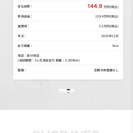
144.9
支払総額：
)
万円(税込)
)
車両価格：
139.4万円(税込)
)
諸費用：
5.5万円(税込)
月
年式：
2025年12月
m
走行距離：
3km
保証：部分保証
(保証期間：3ヶ月保証走行 距離：3,000km)
し
整備：
定期点検整備なし
3
1
2
4