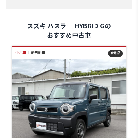
スズキ ハスラー HYBRID Gの
おすすめ中古車
中古車
｜
軽自動車
店
倉敷店