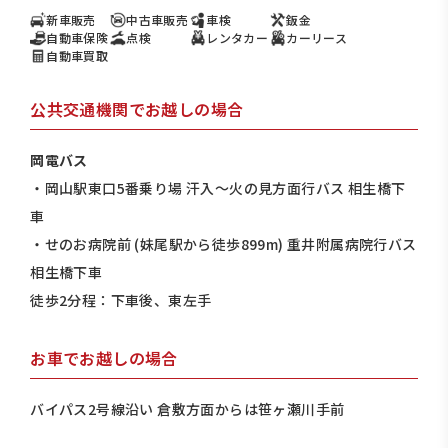
新車販売
中古車販売
車検
鈑金
自動車保険
点検
レンタカー
カーリース
自動車買取
公共交通機関でお越しの場合
岡電バス
・岡山駅東口5番乗り場 汗入～火の見方面行バス 相生橋下
車
・せのお病院前 (妹尾駅から徒歩899m) 重井附属病院行バス
相生橋下車
徒歩2分程：下車後、東左手
お車でお越しの場合
バイパス2号線沿い 倉敷方面からは笹ヶ瀬川手前