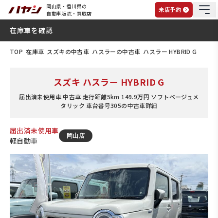
岡山県・香川県の
来店予約
自動車販売・買取店
在庫車を確認
TOP
在庫車
スズキの中古車
ハスラーの中古車
ハスラー HYBRID G
スズキ ハスラー HYBRID G
届出済未使用車 中古車 走行距離5km 149.9万円 ソフトベージュメ
タリック 車台番号305の中古車詳細
届出済未使用車
岡山店
軽自動車