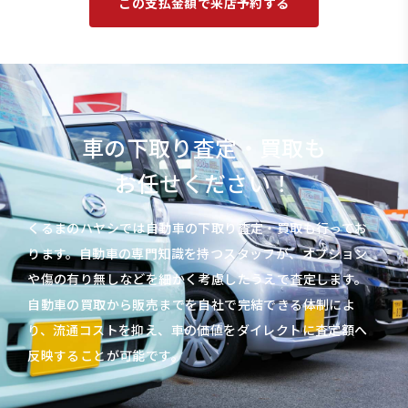
この支払金額で来店予約する
車の下取り査定・買取も
お任せください！
くるまのハヤシでは自動車の下取り査定・買取も行ってお
ります。自動車の専門知識を持つスタッフが、オプション
や傷の有り無しなどを細かく考慮したうえで査定します。
自動車の買取から販売までを自社で完結できる体制によ
り、流通コストを抑え、車の価値をダイレクトに査定額へ
反映することが可能です。