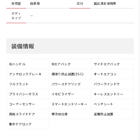
使用歴
自家用
区分
届出済未使用車
ボディ
─
タイプ
装備情報
右ハンドル
Wエアバッグ
サイドエアバッグ
アンチロックブレーキ
横滑り防止装置(ESC)
オートエアコン
フルフラット
パワーステアリング
パワーウインドウ
プライバシーガラス
イモビライザー
キーレスエントリー
コーナーセンサー
スマートエントリーキー
ベンチシート
両側スライドドア
寒冷地仕様
盗難防止装置
集中ドアロック