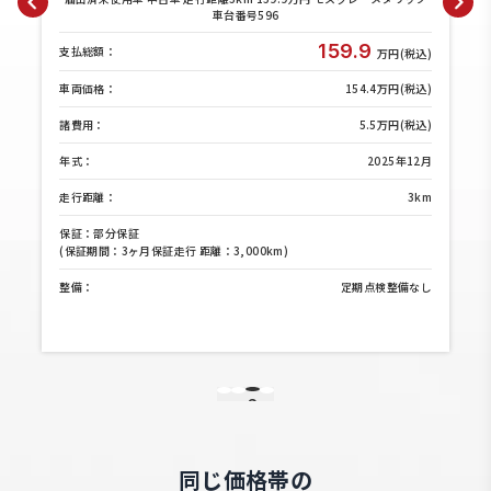
車台番号596
159.9
支払総額：
)
万円(税込)
)
車両価格：
154.4万円(税込)
)
諸費用：
5.5万円(税込)
月
年式：
2025年12月
m
走行距離：
3km
保証：部分保証
(保証期間：3ヶ月保証走行 距離：3,000km)
し
整備：
定期点検整備なし
3
1
2
4
同じ価格帯の