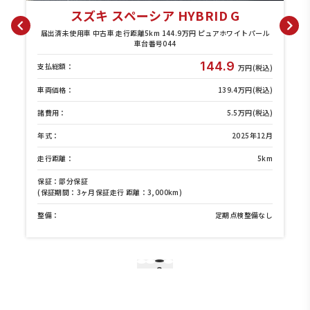
スズキ スペーシア HYBRID G
ク
届出済未使用車 中古車 走行距離5km 144.9万円 ピュアホワイトパール
車台番号044
144.9
支払総額：
)
万円(税込)
)
車両価格：
139.4万円(税込)
)
諸費用：
5.5万円(税込)
月
年式：
2025年12月
m
走行距離：
5km
保証：部分保証
(保証期間：3ヶ月保証走行 距離：3,000km)
し
整備：
定期点検整備なし
3
1
2
4