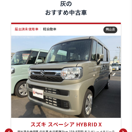
灰の
おすすめ中古車
届出済未使用車
｜
軽自動車
店
岡山店
スズキ スペーシア HYBRID X
ク
届出済未使用車 中古車 走行距離3km 159.9万円 モスグレーメタリック