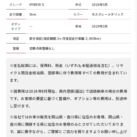
グレード
HYBRID G
年式
2026年3月
走行距離
5km
カラー
モスグレーメタリック
ボディ
─
車検
2029年3月
タイプ
保証
部分保証(保証期間:3ヶ月保証走行距離:3,000km)
整備
定期点検整備なし
※支払総額には、保険料、税金（いずれも未経過相当含む）、リサ
イクル預託金相当額、登録等に伴う費用等すべての費用が含まれてい
ます。
※諸費用は2026年8月現在、県内登録(届出) で店頭納車の場合の費用
です。お客様の要望に基づく整備や、オプション等の費用は、別途申
し受けます。
※当社ではお車の販売を岡山県・香川県に在住のお客様、岡山県・
香川県に隣接する県に在住のお客様のみとさせていただいておりま
す。誠に勝手ながら、ご理解とご協力を賜りますようお願い申し上げ