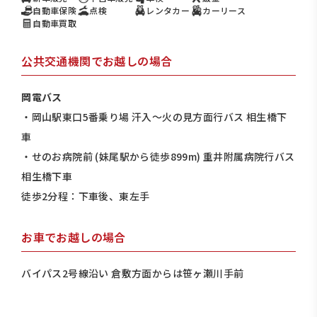
自動車保険
点検
レンタカー
カーリース
自動車買取
公共交通機関でお越しの場合
岡電バス
・岡山駅東口5番乗り場 汗入～火の見方面行バス 相生橋下
車
・せのお病院前 (妹尾駅から徒歩899m) 重井附属病院行バス
相生橋下車
徒歩2分程：下車後、東左手
お車でお越しの場合
バイパス2号線沿い 倉敷方面からは笹ヶ瀬川手前