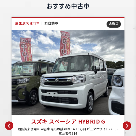
おすすめ中古車
届出済未使用車
｜
軽自動車
店
倉敷店
スズキ スペーシア HYBRID G
パ
届出済未使用車 中古車 走行距離4km 149.8万円 ピュアホワイトパール
車台番号816