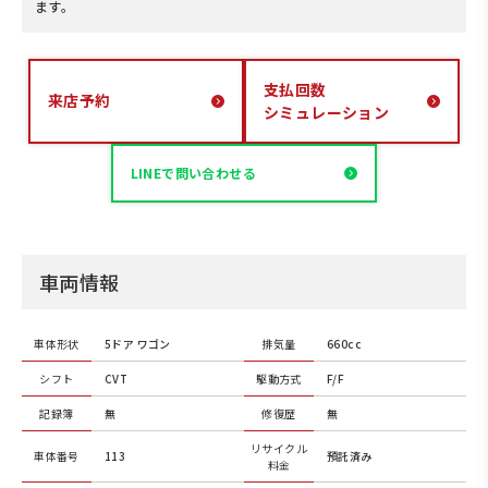
ます。
支払回数
来店予約
シミュレーション
LINEで問い合わせる
車両情報
車体形状
5ドア ワゴン
排気量
660cc
シフト
CVT
駆動方式
F/F
記録簿
無
修復歴
無
リサイクル
車体番号
113
預託済み
料金