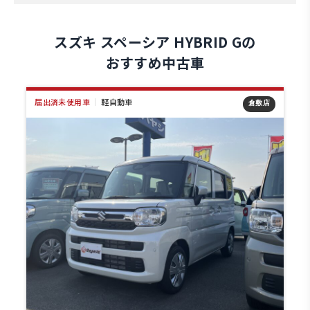
スズキ スペーシア HYBRID Gの
おすすめ中古車
届出済未使用車
｜
軽自動車
店
倉敷店