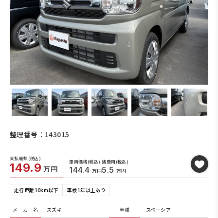
整理番号：143015
支払総額(税込)
車両価格(税込)
諸費用(税込)
149.9
万円
144.4
5.5
万円
万円
走行距離10km以下
車検1年以上あり
メーカー名
スズキ
車種
スペーシア