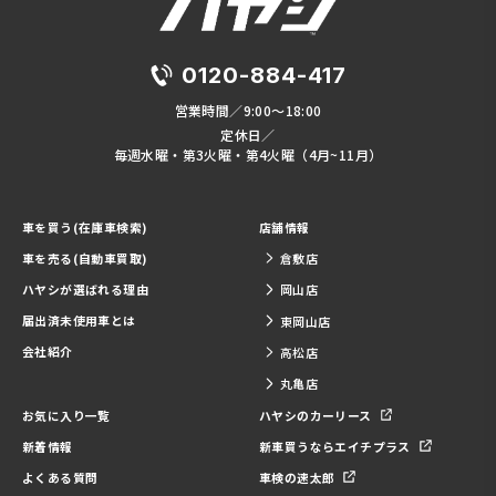
0120-884-417
営業時間／9:00～18:00
定休日／
毎週水曜・第3火曜・第4火曜（4月~11月）
車を買う(在庫車検索)
店舗情報
車を売る(自動車買取)
倉敷店
ハヤシが選ばれる理由
岡山店
届出済未使用車とは
東岡山店
会社紹介
高松店
丸亀店
お気に入り一覧
ハヤシのカーリース
新着情報
新車買うならエイチプラス
よくある質問
車検の速太郎