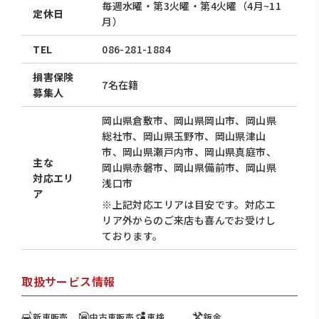
毎週水曜・第3火曜・第4火曜（4月~11
定休日
月）
TEL
086-281-1884
損害保険
7名在籍
募集人
岡山県倉敷市、岡山県岡山市、岡山県
総社市、岡山県玉野市、岡山県津山
市、岡山県瀬戸内市、岡山県真庭市、
主な
岡山県赤磐市、岡山県備前市、岡山県
対応エリ
浅口市
ア
※上記対応エリアは目安です。対応エ
リア外からのご来店も喜んでお受けし
ております。
取扱サービス情報
新車販売
中古車販売
車検
鈑金