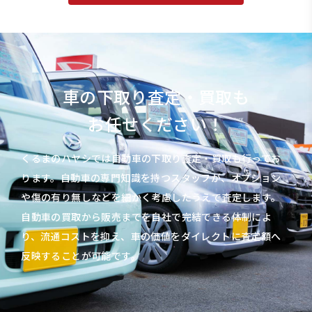
車の下取り査定・買取も
お任せください！
くるまのハヤシでは自動車の下取り査定・買取も行ってお
ります。自動車の専門知識を持つスタッフが、オプション
や傷の有り無しなどを細かく考慮したうえで査定します。
自動車の買取から販売までを自社で完結できる体制によ
り、流通コストを抑え、車の価値をダイレクトに査定額へ
反映することが可能です。