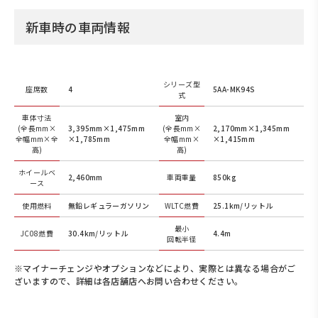
新車時の車両情報
シリーズ型
座席数
4
5AA-MK94S
式
車体寸法
室内
(全長mm×
3,395mm×1,475mm
(全長mm×
2,170mm×1,345mm
全幅mm×全
×1,785mm
全幅mm×
×1,415mm
高)
高)
ホイールベ
2,460mm
車両重量
850kg
ース
使用燃料
無鉛レギュラーガソリン
WLTC燃費
25.1km/リットル
最小
JC08燃費
30.4km/リットル
4.4m
回転半径
※マイナーチェンジやオプションなどにより、実際とは異なる場合がご
ざいますので、詳細は各店舗店へお問い合わせください。