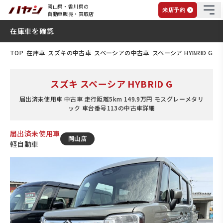
岡山県・香川県の
来店予約
自動車販売・買取店
在庫車を確認
TOP
在庫車
スズキの中古車
スペーシアの中古車
スペーシア HYBRID G
スズキ スペーシア HYBRID G
届出済未使用車 中古車 走行距離5km 149.9万円 モスグレーメタリ
ック 車台番号113の中古車詳細
届出済未使用車
岡山店
軽自動車