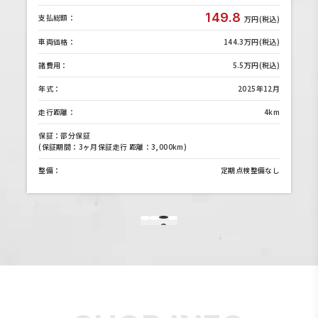
149.8
支払総額：
)
万円(税込)
)
車両価格：
144.3万円(税込)
)
諸費用：
5.5万円(税込)
月
年式：
2025年12月
m
走行距離：
4km
保証：部分保証
(保証期間：3ヶ月保証走行 距離：3,000km)
し
整備：
定期点検整備なし
3
1
2
4