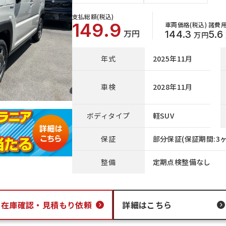
支払総額(税込)
149.9
車両価格(税込)
諸費用
万円
144.3
5.6
万円
年式
2025年11月
車検
2028年11月
ボディタイプ
軽SUV
保証
部分保証(保証期間:3ヶ
整備
定期点検整備なし
在庫確認・
見積もり依頼
詳細はこちら