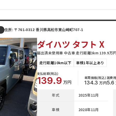
店
住所: 〒761-0312 香川県高松市東山崎町707-1
ダイハツ タフト X
届出済未使用車 中古車 走行距離3km 139.9
走行距離10km以下
車検1年以上あり
支払総額(税込)
139.9
車両価格(税込)
諸費用
万円
134.3
5.6
万円
年式
2025年11月
車検
2028年11月