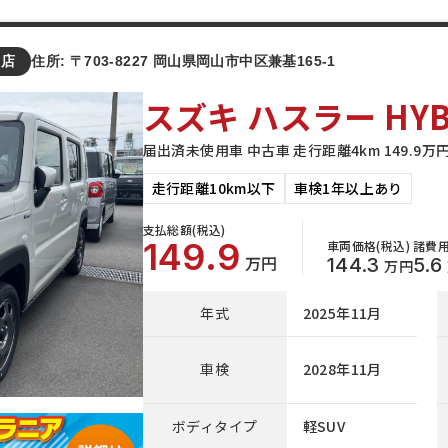
山店
住所: 〒703-8227 岡山県岡山市中区兼基165-1
スズキ ハスラー HYBR
届出済未使用車 中古車 走行距離4km 149.9
走行距離10km以下
車検1年以上あり
支払総額(税込)
149.9
車両価格(税込)
諸費用
万円
144.3
5.6
万円
年式
2025年11月
車検
2028年11月
ボディタイプ
軽SUV