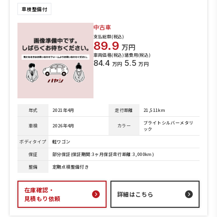
車検整備付
中古車
支払総額(税込)
89.9
万円
車両価格(税込)
諸費用(税込)
84.4
5.5
万円
万円
年式
2021年4月
走行距離
21,511km
ブライトシルバーメタリ
車検
2026年4月
カラー
ック
ボディタイプ
軽ワゴン
保証
部分保証(保証期間:3ヶ月保証走行距離:3,000km)
整備
定期点検整備付き
在庫確認・
詳細はこちら
見積もり依頼