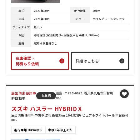
年式
2025年10月
走行距離
10km
車検
2028年10月
カラー
クロムグレーメタリック
ボディタイプ
軽SUV
保証
部分保証(保証期間:3ヶ月保証走行距離:3,000km)
整備
定期点検整備なし
在庫確認・
詳細はこちら
見積もり依頼
届出済未使用車
住所: 〒763-0071 香川県丸亀市田村町
丸亀店
軽自動車
951
スズキ ハスラー HYBRID X
届出済未使用車 中古車 走行距離3km 164.9万円 ピュアホワイトパール 車台番号
805
走行距離10km以下
車検1年以上あり