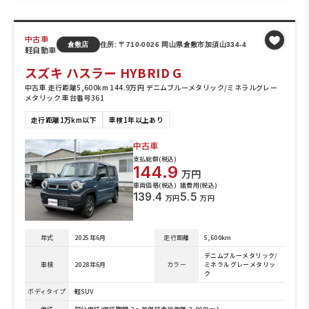
中古車
倉敷店
住所: 〒710-0026 岡山県倉敷市加須山334-4
軽自動車
スズキ ハスラー HYBRID G
中古車 走行距離5,600km 144.9万円 デニムブルーメタリック/ミネラルグレー
メタリック 車台番号361
走行距離1万km以下
車検1年以上あり
中古車
支払総額(税込)
144.9
万円
車両価格(税込)
諸費用(税込)
139.4
5.5
万円
万円
年式
2025年6月
走行距離
5,600km
デニムブルーメタリック/
車検
2028年6月
カラー
ミネラルグレーメタリッ
ク
ボディタイプ
軽SUV