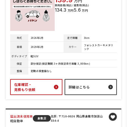
万円
車両価格(税込)
諸費用(税込)
134.3
5.6
万円
万円
年式
2026年1月
走行距離
3km
フォレストカーキメタリ
車検
2029年1月
カラー
ック
ボディタイプ
軽SUV
保証
部分保証(保証期間:3ヶ月保証走行距離:3,000km)
整備
定期点検整備なし
在庫確認・
詳細はこちら
見積もり依頼
届出済未使用車
住所: 〒710-0026 岡山県倉敷市加須山
倉敷店
軽自動車
334-4