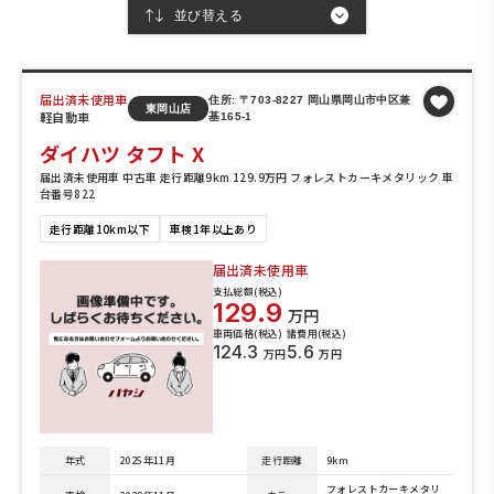
届出済未使用車
住所: 〒703-8227 岡山県岡山市中区兼
東岡山店
軽自動車
基165-1
ダイハツ タフト X
届出済未使用車 中古車 走行距離9km 129.9万円 フォレストカーキメタリック 車
台番号822
走行距離10km以下
車検1年以上あり
届出済未使用車
支払総額(税込)
129.9
万円
車両価格(税込)
諸費用(税込)
124.3
5.6
万円
万円
年式
2025年11月
走行距離
9km
フォレストカーキメタリ