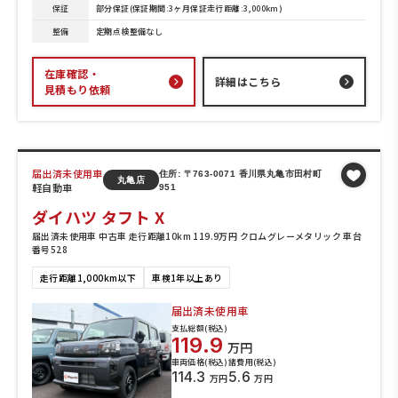
保証
部分保証(保証期間:3ヶ月保証走行距離:3,000km)
整備
定期点検整備なし
在庫確認・
詳細はこちら
見積もり依頼
届出済未使用車
住所: 〒763-0071 香川県丸亀市田村町
丸亀店
軽自動車
951
ダイハツ タフト X
届出済未使用車 中古車 走行距離10km 119.9万円 クロムグレーメタリック 車台
番号528
走行距離1,000km以下
車検1年以上あり
届出済未使用車
支払総額(税込)
119.9
万円
車両価格(税込)
諸費用(税込)
114.3
5.6
万円
万円