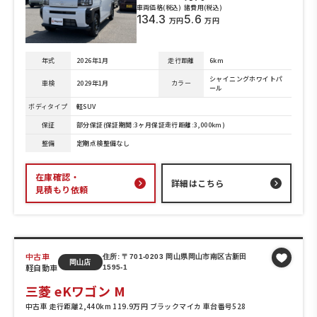
車両価格(税込)
諸費用(税込)
134.3
5.6
万円
万円
年式
2026年1月
走行距離
6km
シャイニングホワイトパ
車検
2029年1月
カラー
ール
ボディタイプ
軽SUV
保証
部分保証(保証期間:3ヶ月保証走行距離:3,000km)
整備
定期点検整備なし
在庫確認・
詳細はこちら
見積もり依頼
中古車
住所: 〒701-0203 岡山県岡山市南区古新田
岡山店
軽自動車
1595-1
三菱 eKワゴン M
中古車 走行距離2,440km 119.9万円 ブラックマイカ 車台番号528