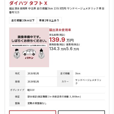
ダイハツ タフト X
届出済未使用車 中古車 走行距離3km 139.9万円 サンドベージュメタリック 車台
番号525
走行距離10km以下
車検1年以上あり
届出済未使用車
支払総額(税込)
139.9
万円
車両価格(税込)
諸費用(税込)
134.3
5.6
万円
万円
年式
2026年1月
走行距離
3km
サンドベージュメタリッ
車検
2029年1月
カラー
ク
ボディタイプ
軽SUV
保証
部分保証(保証期間:3ヶ月保証走行距離:3,000km)
整備
定期点検整備なし