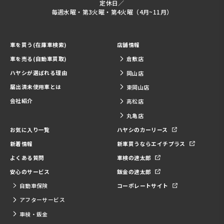
定休日／
毎週水曜・第3火曜・第4火曜（4月~11月）
車を買う(在庫車検索)
店舗情報
車を売る(自動車買取)
倉敷店
ハヤシが選ばれる理由
岡山店
届出済未使用車とは
東岡山店
会社紹介
高松店
丸亀店
お気に入り一覧
ハヤシのカーリース
新着情報
新車買うならエイチプラス
よくある質問
車検の速太郎
安心のサービス
鈑金の速太郎
自動車保険
コーポレートサイト
アフターサービス
車検・鈑金