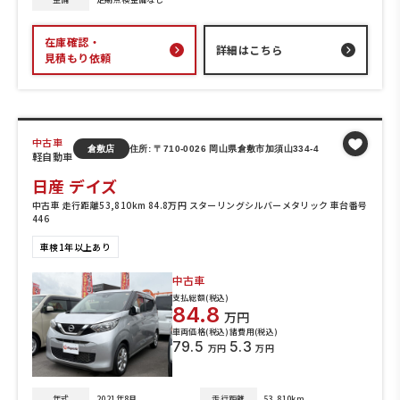
在庫確認・
詳細はこちら
見積もり依頼
中古車
倉敷店
住所: 〒710-0026 岡山県倉敷市加須山334-4
軽自動車
日産 デイズ
中古車 走行距離53,810km 84.8万円 スターリングシルバーメタリック 車台番号
446
車検1年以上あり
中古車
支払総額(税込)
84.8
万円
車両価格(税込)
諸費用(税込)
79.5
5.3
万円
万円
年式
2021年8月
走行距離
53,810km