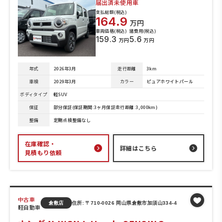
届出済未使用車
支払総額(税込)
164.9
万円
車両価格(税込)
諸費用(税込)
159.3
5.6
万円
万円
年式
2026年3月
走行距離
3km
車検
2029年3月
カラー
ピュアホワイトパール
ボディタイプ
軽SUV
保証
部分保証(保証期間:3ヶ月保証走行距離:3,000km)
整備
定期点検整備なし
在庫確認・
詳細はこちら
見積もり依頼
中古車
倉敷店
住所: 〒710-0026 岡山県倉敷市加須山334-4
軽自動車