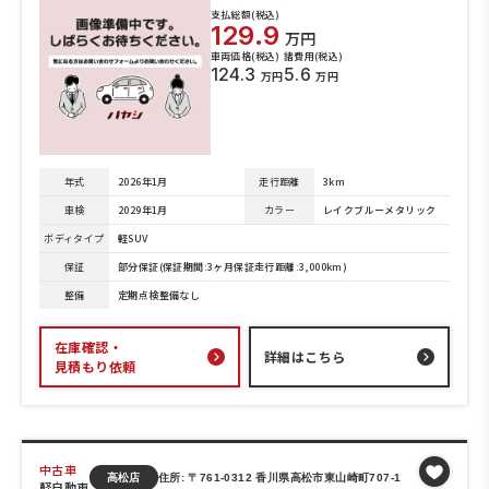
支払総額(税込)
129.9
万円
車両価格(税込)
諸費用(税込)
124.3
5.6
万円
万円
年式
2026年1月
走行距離
3km
車検
2029年1月
カラー
レイクブルーメタリック
ボディタイプ
軽SUV
保証
部分保証(保証期間:3ヶ月保証走行距離:3,000km)
整備
定期点検整備なし
在庫確認・
詳細はこちら
見積もり依頼
中古車
高松店
住所: 〒761-0312 香川県高松市東山崎町707-1
軽自動車