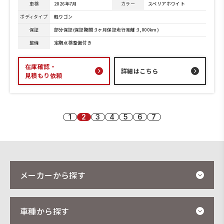
車検
2026年7月
カラー
スペリアホワイト
ボディタイプ
軽ワゴン
保証
部分保証(保証期間:3ヶ月保証走行距離:3,000km)
整備
定期点検整備付き
在庫確認・
詳細はこちら
見積もり依頼
1
2
3
4
5
6
7
メーカーから探す
車種から探す