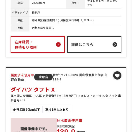
フォレストカーキメタリ
車検
2029年1月
カラー
ック
ボディタイプ
軽SUV
保証
部分保証(保証期間:3ヶ月保証走行距離:3,000km)
整備
定期点検整備なし
在庫確認・
詳細はこちら
見積もり依頼
届出済未使用車
住所: 〒710-0026 岡山県倉敷市加須山
倉敷店
軽自動車
334-4
ダイハツ タフト X
届出済未使用車 中古車 走行距離3km 139.9万円 フォレストカーキメタリック 車
台番号238
走行距離10km以下
車検1年以上あり
届出済未使用車
支払総額(税込)
139.9