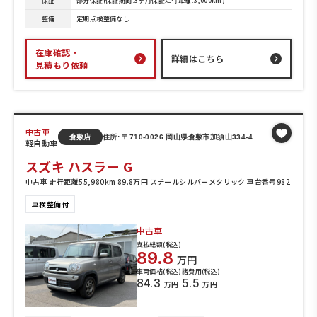
保証
部分保証(保証期間:3ヶ月保証走行距離:3,000km)
整備
定期点検整備なし
在庫確認・
詳細はこちら
見積もり依頼
中古車
倉敷店
住所: 〒710-0026 岡山県倉敷市加須山334-4
軽自動車
スズキ ハスラー G
中古車 走行距離55,980km 89.8万円 スチールシルバーメタリック 車台番号982
車検整備付
中古車
支払総額(税込)
89.8
万円
車両価格(税込)
諸費用(税込)
84.3
5.5
万円
万円