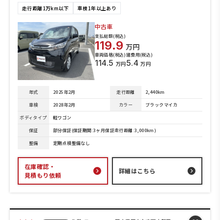
走行距離1万km以下
車検1年以上あり
中古車
支払総額(税込)
119.9
万円
車両価格(税込)
諸費用(税込)
114.5
5.4
万円
万円
年式
2025年2月
走行距離
2,440km
車検
2028年2月
カラー
ブラックマイカ
ボディタイプ
軽ワゴン
保証
部分保証(保証期間:3ヶ月保証走行距離:3,000km)
整備
定期点検整備なし
在庫確認・
詳細はこちら
見積もり依頼