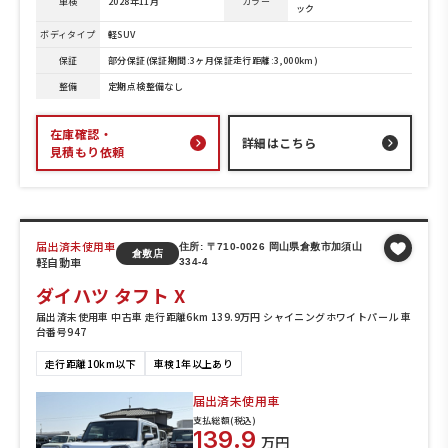
車検
2028年11月
カラー
ック
ボディタイプ
軽SUV
保証
部分保証(保証期間:3ヶ月保証走行距離:3,000km)
整備
定期点検整備なし
在庫確認・
詳細はこちら
見積もり依頼
届出済未使用車
住所: 〒710-0026 岡山県倉敷市加須山
倉敷店
軽自動車
334-4
ダイハツ タフト X
届出済未使用車 中古車 走行距離6km 139.9万円 シャイニングホワイトパール 車
台番号947
走行距離10km以下
車検1年以上あり
届出済未使用車
支払総額(税込)
139.9
万円