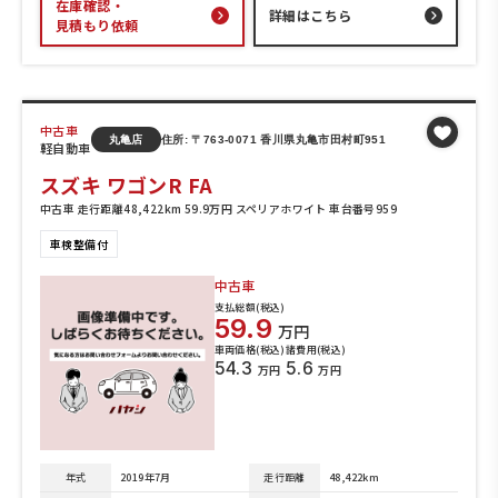
在庫確認・
詳細はこちら
見積もり依頼
中古車
丸亀店
住所: 〒763-0071 香川県丸亀市田村町951
軽自動車
スズキ ワゴンR FA
中古車 走行距離48,422km 59.9万円 スペリアホワイト 車台番号959
車検整備付
中古車
支払総額(税込)
59.9
万円
車両価格(税込)
諸費用(税込)
54.3
5.6
万円
万円
年式
2019年7月
走行距離
48,422km