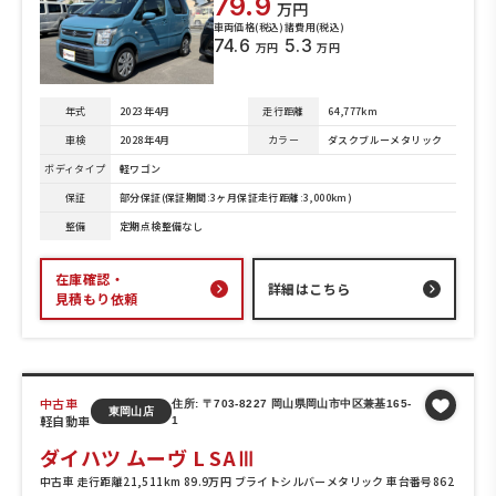
79.9
万円
車両価格(税込)
諸費用(税込)
74.6
5.3
万円
万円
年式
2023年4月
走行距離
64,777km
車検
2028年4月
カラー
ダスクブルーメタリック
ボディタイプ
軽ワゴン
保証
部分保証(保証期間:3ヶ月保証走行距離:3,000km)
整備
定期点検整備なし
在庫確認・
詳細はこちら
見積もり依頼
中古車
住所: 〒703-8227 岡山県岡山市中区兼基165-
東岡山店
軽自動車
1
ダイハツ ムーヴ L SAⅢ
中古車 走行距離21,511km 89.9万円 ブライトシルバーメタリック 車台番号862