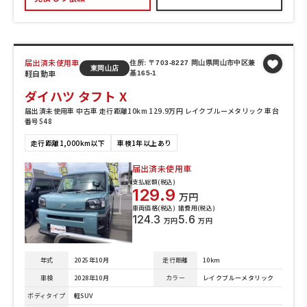
届出済未使用車
住所: 〒703-8227 岡山県岡山市中区兼
東岡山店
軽自動車
基165-1
ダイハツ タフト X
届出済未使用車 中古車 走行距離10km 129.9万円 レイクブルーメタリック 車台
番号548
走行距離1,000km以下
車検1年以上あり
届出済未使用車
支払総額(税込)
129.9
万円
車両価格(税込)
諸費用(税込)
124.3
5.6
万円
万円
年式
2025年10月
走行距離
10km
車検
2028年10月
カラー
レイクブルーメタリック
ボディタイプ
軽SUV