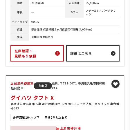
年式
2019年6月
走行距離
55,980km
スチールシルバーメタリ
車検
─
カラー
ック
ボディタイプ
軽SUV
保証
部分保証(保証期間:3ヶ月保証走行距離:3,000km)
整備
定期点検整備付き
在庫確認・
詳細はこちら
見積もり依頼
届出済未使用車
住所: 〒763-0071 香川県丸亀市田村町
丸亀店
軽自動車
951
ダイハツ タフト X
届出済未使用車 中古車 走行距離3km 129.9万円 レイクブルーメタリック 車台番
号083
走行距離10km以下
車検1年以上あり
届出済未使用車