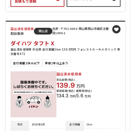
見積もり依頼
届出済未使用車
住所: 〒701-0203 岡山県岡山市南区古新
岡山店
軽自動車
田1595-1
ダイハツ タフト X
届出済未使用車 中古車 走行距離5km 139.9万円 フォレストカーキメタリック 車
台番号472
走行距離10km以下
車検1年以上あり
届出済未使用車
支払総額(税込)
139.9
万円
車両価格(税込)
諸費用(税込)
134.3
5.6
万円
万円
年式
2026年1月
走行距離
5km