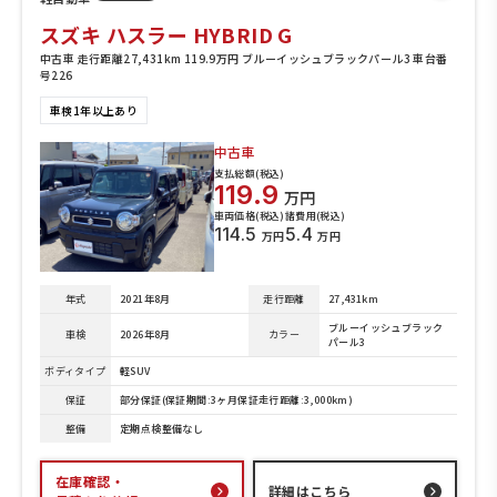
スズキ ハスラー HYBRID G
中古車 走行距離27,431km 119.9万円 ブルーイッシュブラックパール3 車台番
号226
車検1年以上あり
中古車
支払総額(税込)
119.9
万円
車両価格(税込)
諸費用(税込)
114.5
5.4
万円
万円
年式
2021年8月
走行距離
27,431km
ブルーイッシュブラック
車検
2026年8月
カラー
パール3
ボディタイプ
軽SUV
保証
部分保証(保証期間:3ヶ月保証走行距離:3,000km)
整備
定期点検整備なし
在庫確認・
詳細はこちら