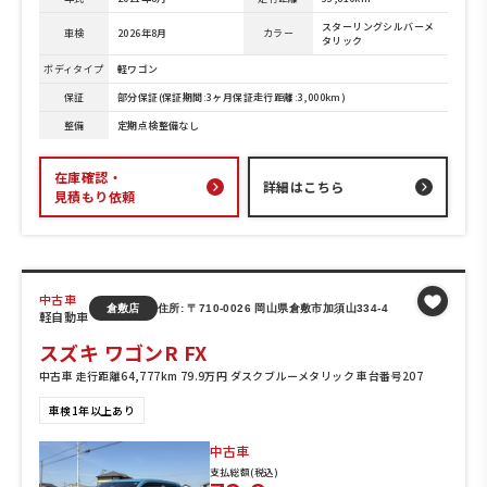
スターリングシルバーメ
車検
2026年8月
カラー
タリック
ボディタイプ
軽ワゴン
保証
部分保証(保証期間:3ヶ月保証走行距離:3,000km)
整備
定期点検整備なし
在庫確認・
詳細はこちら
見積もり依頼
中古車
倉敷店
住所: 〒710-0026 岡山県倉敷市加須山334-4
軽自動車
スズキ ワゴンR FX
中古車 走行距離64,777km 79.9万円 ダスクブルーメタリック 車台番号207
車検1年以上あり
中古車
支払総額(税込)