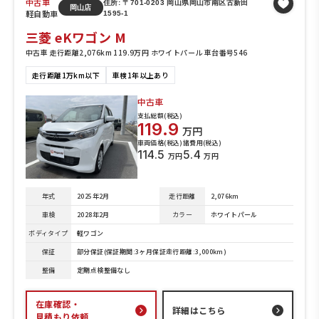
中古車
住所: 〒701-0203 岡山県岡山市南区古新田
岡山店
軽自動車
1595-1
三菱 eKワゴン M
中古車 走行距離2,076km 119.9万円 ホワイトパール 車台番号546
走行距離1万km以下
車検1年以上あり
中古車
支払総額(税込)
119.9
万円
車両価格(税込)
諸費用(税込)
114.5
5.4
万円
万円
年式
2025年2月
走行距離
2,076km
車検
2028年2月
カラー
ホワイトパール
ボディタイプ
軽ワゴン
保証
部分保証(保証期間:3ヶ月保証走行距離:3,000km)
整備
定期点検整備なし
在庫確認・
詳細はこちら
見積もり依頼