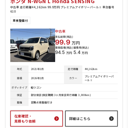
ホンダ N-WGN L Honda SENSING
中古車 走行距離44,162km 99.9万円 プレミアムアイボリーパールⅡ 車台番号
610
車検整備付
中古車
支払総額(税込)
99.9
万円
車両価格(税込)
諸費用(税込)
94.5
5.4
万円
万円
年式
2021年1月
走行距離
44,162km
プレミアムアイボリーパ
車検
2026年1月
カラー
ールⅡ
ボディタイプ
軽ワゴン
保証
部分保証(保証期間:3ヶ月保証走行距離:3,000km)
整備
定期点検整備付き
在庫確認・
詳細はこちら
見積もり依頼