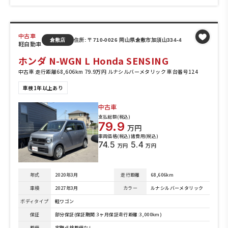
中古車
倉敷店
住所: 〒710-0026 岡山県倉敷市加須山334-4
軽自動車
ホンダ N-WGN L Honda SENSING
中古車 走行距離68,606km 79.9万円 ルナシルバーメタリック 車台番号124
車検1年以上あり
中古車
支払総額(税込)
79.9
万円
車両価格(税込)
諸費用(税込)
74.5
5.4
万円
万円
年式
2020年3月
走行距離
68,606km
車検
2027年3月
カラー
ルナシルバーメタリック
ボディタイプ
軽ワゴン
保証
部分保証(保証期間:3ヶ月保証走行距離:3,000km)
整備
定期点検整備なし