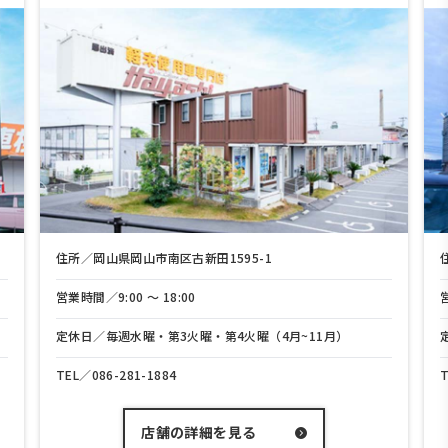
県岡山市南区古新田1595-1
住所／岡山県岡山市中区
:00 〜 18:00
営業時間／9:00 〜 18
週水曜・第3火曜・第4火曜（4月~11月）
定休日／毎週水曜・第
-281-1884
TEL／
086-208-3700
店舗の詳細を見る
店舗