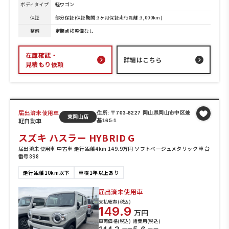
ボディタイプ
軽ワゴン
保証
部分保証(保証期間:3ヶ月保証走行距離:3,000km)
整備
定期点検整備なし
在庫確認・
詳細はこちら
見積もり依頼
届出済未使用車
住所: 〒703-8227 岡山県岡山市中区兼
東岡山店
軽自動車
基165-1
スズキ ハスラー HYBRID G
届出済未使用車 中古車 走行距離4km 149.9万円 ソフトベージュメタリック 車台
番号898
走行距離10km以下
車検1年以上あり
届出済未使用車
支払総額(税込)
149.9
万円
車両価格(税込)
諸費用(税込)