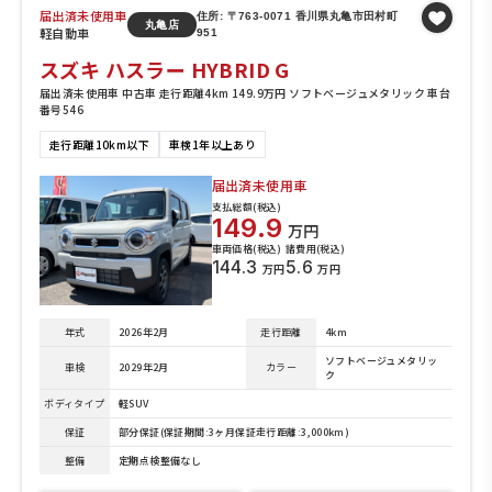
届出済未使用車
住所: 〒763-0071 香川県丸亀市田村町
丸亀店
軽自動車
951
スズキ ハスラー HYBRID G
届出済未使用車 中古車 走行距離4km 149.9万円 ソフトベージュメタリック 車台
番号546
走行距離10km以下
車検1年以上あり
届出済未使用車
支払総額(税込)
149.9
万円
車両価格(税込)
諸費用(税込)
144.3
5.6
万円
万円
年式
2026年2月
走行距離
4km
ソフトベージュメタリッ
車検
2029年2月
カラー
ク
ボディタイプ
軽SUV
保証
部分保証(保証期間:3ヶ月保証走行距離:3,000km)
整備
定期点検整備なし