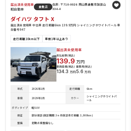
届出済未使用車
住所: 〒710-0026 岡山県倉敷市加須山
倉敷店
軽自動車
334-4
ダイハツ タフト X
届出済未使用車 中古車 走行距離6km 139.9万円 シャイニングホワイトパール 車
台番号947
走行距離10km以下
車検1年以上あり
届出済未使用車
支払総額(税込)
139.9
万円
車両価格(税込)
諸費用(税込)
134.3
5.6
万円
万円
年式
2026年1月
走行距離
6km
シャイニングホワイトパ
車検
2029年1月
カラー
ール
ボディタイプ
軽SUV
保証
部分保証(保証期間:3ヶ月保証走行距離:3,000km)
整備
定期点検整備なし