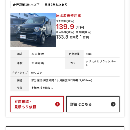
走行距離10km以下
車検1年以上あり
届出済未使用車
支払総額(税込)
139.9
万円
車両価格(税込)
諸費用(税込)
133.8
6.1
万円
万円
年式
2025年9月
走行距離
9km
クリスタルブラックパー
車検
2028年9月
カラー
ル
ボディタイプ
軽ワゴン
保証
部分保証(保証期間:3ヶ月保証走行距離:3,000km)
整備
定期点検整備なし
在庫確認・
詳細はこちら
見積もり依頼