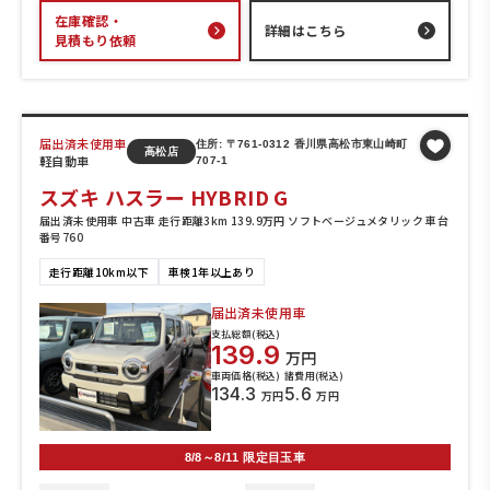
在庫確認・
詳細はこちら
見積もり依頼
届出済未使用車
住所: 〒761-0312 香川県高松市東山崎町
高松店
軽自動車
707-1
スズキ ハスラー HYBRID G
届出済未使用車 中古車 走行距離3km 139.9万円 ソフトベージュメタリック 車台
番号760
走行距離10km以下
車検1年以上あり
届出済未使用車
支払総額(税込)
139.9
万円
車両価格(税込)
諸費用(税込)
134.3
5.6
万円
万円
8/8～8/11 限定目玉車