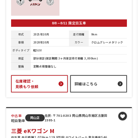
8/8～8/11 限定目玉車
年式
2025年10月
走行距離
9km
車検
2028年10月
カラー
クロムグレーメタリック
ボディタイプ
軽SUV
保証
部分保証(保証期間:3ヶ月保証走行距離:3,000km)
整備
定期点検整備なし
在庫確認・
詳細はこちら
見積もり依頼
中古車
住所: 〒701-0203 岡山県岡山市南区古新田
岡山店
軽自動車
1595-1
三菱 eKワゴン M
中古車 走行距離2,076km 119.9万円 ホワイトパール 車台番号546