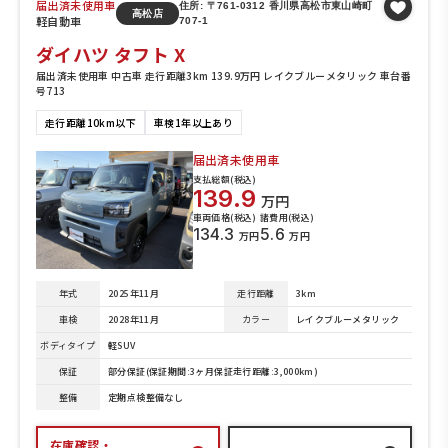
届出済未使用車
住所: 〒761-0312 香川県高松市東山崎町
高松店
軽自動車
707-1
ダイハツ タフト X
届出済未使用車 中古車 走行距離3km 139.9万円 レイクブルーメタリック 車台番
号713
走行距離10km以下
車検1年以上あり
届出済未使用車
支払総額(税込)
139.9
万円
車両価格(税込)
諸費用(税込)
134.3
5.6
万円
万円
年式
2025年11月
走行距離
3km
車検
2028年11月
カラー
レイクブルーメタリック
ボディタイプ
軽SUV
保証
部分保証(保証期間:3ヶ月保証走行距離:3,000km)
整備
定期点検整備なし
在庫確認・