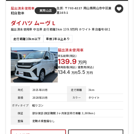
届出済未使用車
住所: 〒703-8227 岡山県岡山市中区兼
東岡山店
軽自動車
基165-1
ダイハツ ムーヴ L
届出済未使用車 中古車 走行距離3km 139.9万円 ホワイト 車台番号682
走行距離10km以下
車検1年以上あり
届出済未使用車
支払総額(税込)
139.9
万円
車両価格(税込)
諸費用(税込)
134.4
5.5
万円
万円
年式
2025年10月
走行距離
3km
車検
2028年10月
カラー
ホワイト
ボディタイプ
軽ワゴン
保証
部分保証(保証期間:3ヶ月保証走行距離:3,000km)
整備
定期点検整備なし