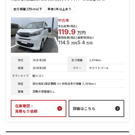
走行距離1万km以下
車検1年以上あり
中古車
支払総額(税込)
119.9
万円
車両価格(税込)
諸費用(税込)
114.5
5.4
万円
万円
年式
2025年2月
走行距離
2,076km
車検
2028年2月
カラー
ホワイトパール
ボディタイプ
軽ワゴン
保証
部分保証(保証期間:3ヶ月保証走行距離:3,000km)
整備
定期点検整備なし
在庫確認・
詳細はこちら
見積もり依頼