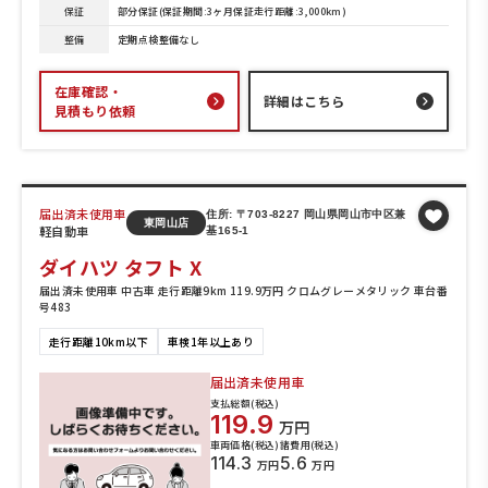
保証
部分保証(保証期間:3ヶ月保証走行距離:3,000km)
整備
定期点検整備なし
在庫確認・
詳細はこちら
見積もり依頼
届出済未使用車
住所: 〒703-8227 岡山県岡山市中区兼
東岡山店
軽自動車
基165-1
ダイハツ タフト X
届出済未使用車 中古車 走行距離9km 119.9万円 クロムグレーメタリック 車台番
号483
走行距離10km以下
車検1年以上あり
届出済未使用車
支払総額(税込)
119.9
万円
車両価格(税込)
諸費用(税込)
114.3
5.6
万円
万円