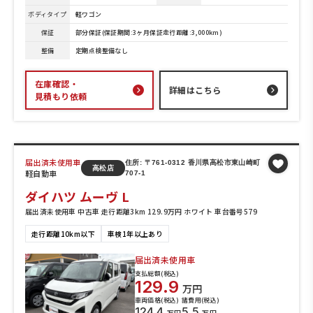
ボディタイプ
軽ワゴン
保証
部分保証(保証期間:3ヶ月保証走行距離:3,000km)
整備
定期点検整備なし
在庫確認・
詳細はこちら
見積もり依頼
届出済未使用車
住所: 〒761-0312 香川県高松市東山崎町
高松店
軽自動車
707-1
ダイハツ ムーヴ L
届出済未使用車 中古車 走行距離3km 129.9万円 ホワイト 車台番号579
走行距離10km以下
車検1年以上あり
届出済未使用車
支払総額(税込)
129.9
万円
車両価格(税込)
諸費用(税込)
124.4
5.5
万円
万円