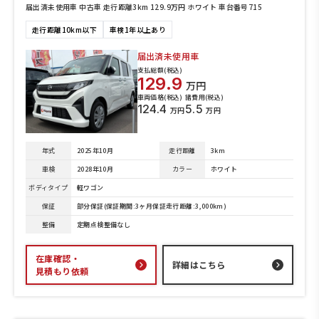
届出済未使用車 中古車 走行距離3km 129.9万円 ホワイト 車台番号715
走行距離10km以下
車検1年以上あり
届出済未使用車
支払総額(税込)
129.9
万円
車両価格(税込)
諸費用(税込)
124.4
5.5
万円
万円
年式
2025年10月
走行距離
3km
車検
2028年10月
カラー
ホワイト
ボディタイプ
軽ワゴン
保証
部分保証(保証期間:3ヶ月保証走行距離:3,000km)
整備
定期点検整備なし
在庫確認・
詳細はこちら
見積もり依頼