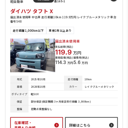
軽自動車
基165-1
ダイハツ タフト X
届出済未使用車 中古車 走行距離10km 119.9万円 レイクブルーメタリック 車台
番号548
走行距離1,000km以下
車検1年以上あり
届出済未使用車
支払総額(税込)
119.9
万円
車両価格(税込)
諸費用(税込)
114.3
5.6
万円
万円
年式
2025年10月
走行距離
10km
車検
2028年10月
カラー
レイクブルーメタリック
ボディタイプ
軽SUV
保証
部分保証(保証期間:3ヶ月保証走行距離:3,000km)
整備
定期点検整備なし
在庫確認・
詳細はこちら
見積もり依頼