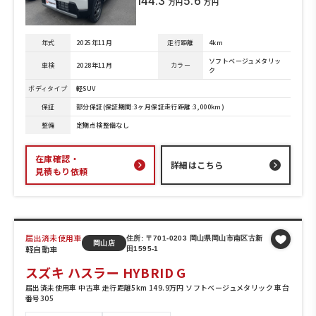
144.3
5.6
万円
万円
年式
2025年11月
走行距離
4km
ソフトベージュメタリッ
車検
2028年11月
カラー
ク
ボディタイプ
軽SUV
保証
部分保証(保証期間:3ヶ月保証走行距離:3,000km)
整備
定期点検整備なし
在庫確認・
詳細はこちら
見積もり依頼
届出済未使用車
住所: 〒701-0203 岡山県岡山市南区古新
岡山店
軽自動車
田1595-1
スズキ ハスラー HYBRID G
届出済未使用車 中古車 走行距離5km 149.9万円 ソフトベージュメタリック 車台
番号305