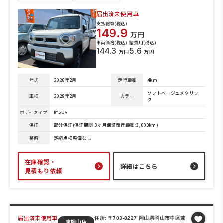
届出済未使用車
支払総額(税込)
149.9
万円
車両価格(税込)
諸費用(税込)
144.3
5.6
万円
万円
年式
2026年2月
走行距離
4km
ソフトベージュメタリッ
車検
2029年2月
カラー
ク
ボディタイプ
軽SUV
保証
部分保証(保証期間:3ヶ月保証走行距離:3,000km)
整備
定期点検整備なし
在庫確認・
詳細はこちら
見積もり依頼
届出済未使用車
住所: 〒703-8227 岡山県岡山市中区兼
東岡山店