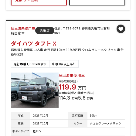
届出済未使用車
住所: 〒763-0071 香川県丸亀市田村町
丸亀店
軽自動車
951
ダイハツ タフト X
届出済未使用車 中古車 走行距離10km 119.9万円 クロムグレーメタリック 車台
番号528
走行距離1,000km以下
車検1年以上あり
届出済未使用車
支払総額(税込)
119.9
万円
車両価格(税込)
諸費用(税込)
114.3
5.6
万円
万円
年式
2025年10月
走行距離
10km
車検
2028年10月
カラー
クロムグレーメタリック
ボディタイプ
軽SUV