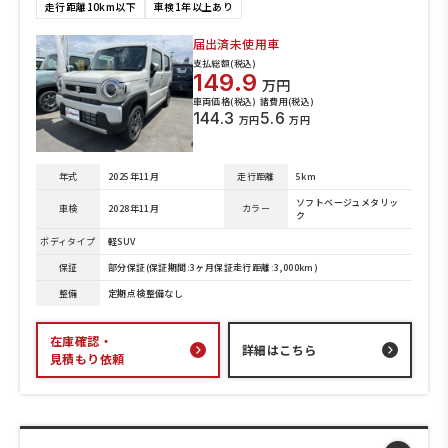
走行距離10km以下
車検1年以上あり
届出済未使用車
支払総額(税込)
149.9
万円
車両価格(税込)
諸費用(税込)
144.3
5.6
万円
万円
年式
2025年11月
走行距離
5km
ソフトベージュメタリッ
車検
2028年11月
カラー
ク
ボディタイプ
軽SUV
保証
部分保証(保証期間:3ヶ月保証走行距離:3,000km)
整備
定期点検整備なし
在庫確認・
詳細はこちら
見積もり依頼