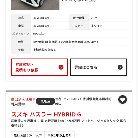
年式
2025年10月
走行距離
3km
車検
2028年10月
カラー
ホワイト
ボディタイプ
軽ワゴン
保証
部分保証(保証期間:3ヶ月保証走行距離:3,000km)
整備
定期点検整備なし
在庫確認・
詳細はこちら
見積もり依頼
届出済未使用車
住所: 〒763-0071 香川県丸亀市田村町
丸亀店
軽自動車
951
スズキ ハスラー HYBRID G
届出済未使用車 中古車 走行距離4km 149.9万円 ソフトベージュメタリック 車台
番号536
走行距離10km以下
車検1年以上あり