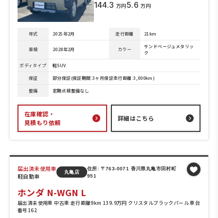
144.3
5.6
万円
万円
年式
2025年2月
走行距離
21km
サンドベージュメタリッ
車検
2028年2月
カラー
ク
ボディタイプ
軽SUV
保証
部分保証(保証期間:3ヶ月保証走行距離:3,000km)
整備
定期点検整備なし
在庫確認・
詳細はこちら
見積もり依頼
届出済未使用車
住所: 〒763-0071 香川県丸亀市田村町
丸亀店
軽自動車
951
ホンダ N-WGN L
届出済未使用車 中古車 走行距離9km 139.9万円 クリスタルブラックパール 車台
番号162