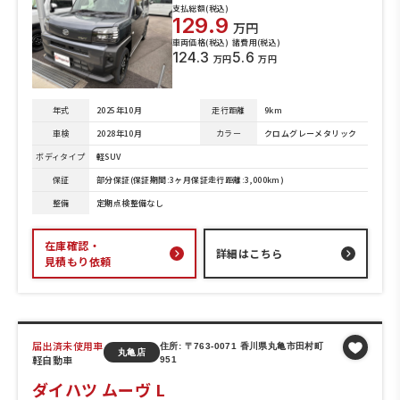
支払総額(税込)
129.9
万円
車両価格(税込)
諸費用(税込)
124.3
5.6
万円
万円
年式
2025年10月
走行距離
9km
車検
2028年10月
カラー
クロムグレーメタリック
ボディタイプ
軽SUV
保証
部分保証(保証期間:3ヶ月保証走行距離:3,000km)
整備
定期点検整備なし
在庫確認・
詳細はこちら
見積もり依頼
届出済未使用車
住所: 〒763-0071 香川県丸亀市田村町
丸亀店
軽自動車
951
ダイハツ ムーヴ L