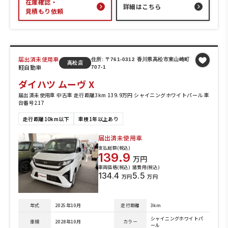
在庫確認・
詳細はこちら
見積もり依頼
届出済未使用車
住所: 〒761-0312 香川県高松市東山崎町
高松店
軽自動車
707-1
ダイハツ ムーヴ X
届出済未使用車 中古車 走行距離3km 139.9万円 シャイニングホワイトパール 車
台番号217
走行距離10km以下
車検1年以上あり
届出済未使用車
支払総額(税込)
139.9
万円
車両価格(税込)
諸費用(税込)
134.4
5.5
万円
万円
年式
2025年10月
走行距離
3km
シャイニングホワイトパ
車検
2028年10月
カラー
ール