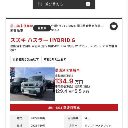
届出済未使用車
住所: 〒710-0026 岡山県倉敷市加須山
倉敷店
軽自動車
334-4
スズキ ハスラー HYBRID G
届出済未使用車 中古車 走行距離5km 134.9万円 オフブルーメタリック 車台番号
007
走行距離10km以下
車検1年以上あり
届出済未使用車
支払総額(税込)
134.9
万円
車両価格(税込)
諸費用(税込)
129.4
5.5
万円
万円
8/8～8/11 限定目玉車
年式
2025年10月
走行距離
5km
車検
2028年10月
カラー
オフブルーメタリック