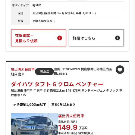
ボディタイプ
軽SUV
保証
部分保証(保証期間:3ヶ月保証走行距離:3,000km)
整備
定期点検整備なし
在庫確認・
詳細はこちら
見積もり依頼
届出済未使用車
住所: 〒701-0203 岡山県岡山市南区古新
岡山店
軽自動車
田1595-1
ダイハツ タフト G クロム ベンチャー
届出済未使用車 中古車 走行距離21km 149.9万円 サンドベージュメタリック 車
台番号775
走行距離1,000km以下
車検1年以上あり
届出済未使用車
支払総額(税込)
149.9
万円
車両価格(税込)
諸費用(税込)