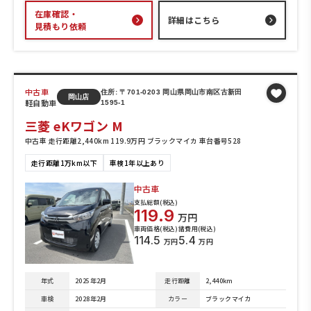
在庫確認・
詳細はこちら
見積もり依頼
中古車
住所: 〒701-0203 岡山県岡山市南区古新田
岡山店
軽自動車
1595-1
三菱 eKワゴン M
中古車 走行距離2,440km 119.9万円 ブラックマイカ 車台番号528
走行距離1万km以下
車検1年以上あり
中古車
支払総額(税込)
119.9
万円
車両価格(税込)
諸費用(税込)
114.5
5.4
万円
万円
年式
2025年2月
走行距離
2,440km
車検
2028年2月
カラー
ブラックマイカ