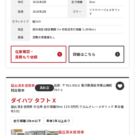
年式
2026年2月
走行距離
3km
ソフトベージュメタリッ
車検
2029年2月
カラー
ク
ボディタイプ
軽SUV
保証
部分保証(保証期間:3ヶ月保証走行距離:3,000km)
整備
定期点検整備なし
在庫確認・
詳細はこちら
見積もり依頼
届出済未使用車
住所: 〒761-0312 香川県高松市東山崎町
高松店
軽自動車
707-1
ダイハツ タフト X
届出済未使用車 中古車 走行距離9km 129.9万円 クロムグレーメタリック 車台番
号502
走行距離10km以下
車検1年以上あり
届出済未使用車