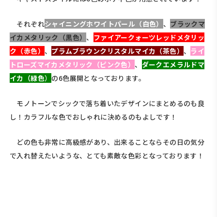
それぞれ
シャイニングホワイトパール（白色）
、
ブラックマ
イカメタリック（黒色）
、
ファイアークォーツレッドメタリッ
ク（赤色）
、
プラムブラウンクリスタルマイカ（茶色）
、
ライ
トローズマイカメタリック（ピンク色）
、
ダークエメラルドマ
イカ（緑色
）
の6色展開となっております。
モノトーンでシックで落ち着いたデザインにまとめるのも良
し！カラフルな色でおしゃれに決めるのもよしです！
どの色も非常に高級感があり、出来ることならその日の気分
で入れ替えたいような、とても素敵な色彩となっております！