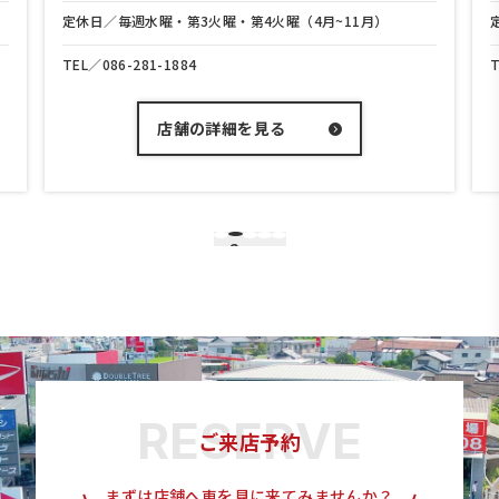
3火曜・第4火曜（4月~11月）
定休日／毎週水曜・第3火曜・第
4
TEL／
086-208-3700
の詳細を見る
店舗の詳細を
3
1
2
4
5
ご来店予約
まずは店舗へ車を見に来てみませんか？