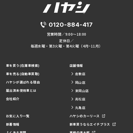
0120-884-417
営業時間／9:00～18:00
定休日／
毎週水曜・第3火曜・第4火曜（4月~11月）
車を買う(在庫車検索)
店舗情報
車を売る(自動車買取)
倉敷店
ハヤシが選ばれる理由
岡山店
届出済未使用車とは
東岡山店
会社紹介
高松店
丸亀店
お気に入り一覧
ハヤシのカーリース
新着情報
新車買うならエイチプラス
よくある質問
車検の速太郎