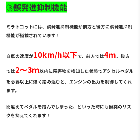
③誤発進抑制機能
ミラトコットには、誤発進抑制機能が前方と後方に誤発進抑制
機能が搭載されています！
10km/h以下
4ｍ
自車の速度が
で、前方では
、後方
2～3ｍ
では
以内に障害物を検知した状態でアクセルペダル
を必要以上に強く踏み込むと、エンジンの出力を制御してくれ
ます。
間違えてペダルを踏んでしまった、といった時にも衝突のリス
クを抑えてくれます！
・