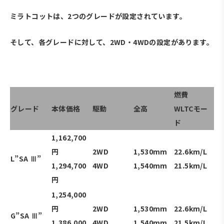
ミラトコットは、2つのグレードが設定されています。
そして、各グレードに対して、2WD・4WDの設定があります。
・
燃費
グレード
本体価格
駆動
全高
WLTCモー
ド
1,162
,700
円
2WD
1,530mm
22.6km/L
L”SA Ⅲ”
1,294,700
4WD
1,540mm
21.5km/L
円
1,254,000
円
2WD
1,530mm
22.6km/L
G”SA Ⅲ”
1,386,000
4WD
1,540mm
21.5km/L