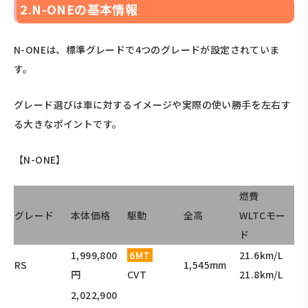
2.N-ONEの基本情報
N-ONEは、標準グレードで4つのグレードが設定されていま
す。
グレード選びは車に対するイメージや実際の使い勝手を左右す
る大きなポイントです。
【N-ONE】
燃費
グレード
本体価格
駆動
全高
WLTCモー
ド
1,999,800
6MT
21.6km/L
RS
1,545mm
円
CVT
21.8km/L
2,022,900