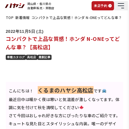
岡山県・香川県の
来店予約
自動車販売・買取店
TOP
新着情報
コンパクトで上品な質感！ホンダ N-ONEってどんな車？【
2022年11月5日 (土)
コンパクトで上品な質感！ホンダ N-ONEってど
んな車？【高松店】
車種カタログ
高松店
最新記事
くるまのハヤシ高松店
こんにちは！
です
最近日中は暖かく夜は寒いと気温差が激しくなってます。体
調に気を付けて秋を満喫してください
さて今回はおしゃれ好きな方にぴったりな車のご紹介です。
キュートな見た目とスタイリッシュな内装。唯一のデザイ