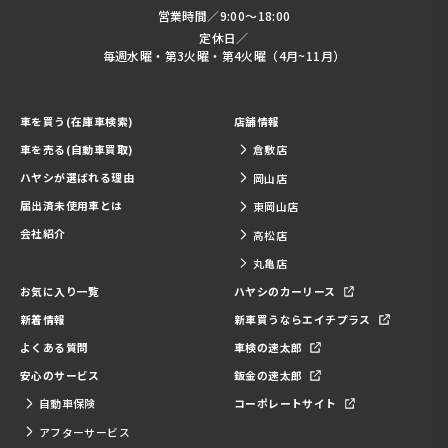
営業時間／9:00～18:00
定休日／
毎週水曜・第3火曜・第4火曜（4月~11月）
車を買う(在庫車検索)
店舗情報
車を売る(自動車買取)
倉敷店
ハヤシが選ばれる理由
岡山店
届出済未使用車とは
東岡山店
会社紹介
高松店
丸亀店
お気に入り一覧
ハヤシのカーリース
新着情報
新車買うならエイチプラス
よくある質問
車検の速太郎
安心のサービス
鈑金の速太郎
自動車保険
コーポレートサイト
アフターサービス