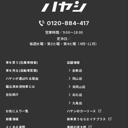
0120-884-417
営業時間／9:00～18:00
定休日／
毎週水曜・第3火曜・第4火曜（4月~11月）
車を買う(在庫車検索)
店舗情報
車を売る(自動車買取)
倉敷店
ハヤシが選ばれる理由
岡山店
届出済未使用車とは
東岡山店
会社紹介
高松店
丸亀店
お気に入り一覧
ハヤシのカーリース
新着情報
新車買うならエイチプラス
よくある質問
車検の速太郎