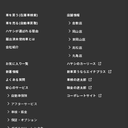
車を買う(在庫車検索)
店舗情報
車を売る(自動車買取)
倉敷店
ハヤシが選ばれる理由
岡山店
届出済未使用車とは
東岡山店
会社紹介
高松店
丸亀店
お気に入り一覧
ハヤシのカーリース
新着情報
新車買うならエイチプラス
よくある質問
車検の速太郎
安心のサービス
鈑金の速太郎
自動車保険
コーポレートサイト
アフターサービス
車検・鈑金
保証・オプション
ダブルツリーレンタカー