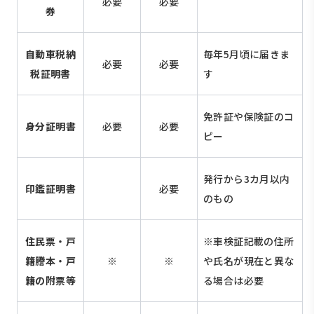
必要
必要
券
自動車税納
毎年5月頃に届きま
必要
必要
税証明書
す
免許証や保険証のコ
身分証明書
必要
必要
ピー
発行から3カ月以内
印鑑証明書
必要
のもの
住民票・戸
※車検証記載の住所
籍謄本・戸
※
※
や氏名が現在と異な
籍の附票等
る場合は必要