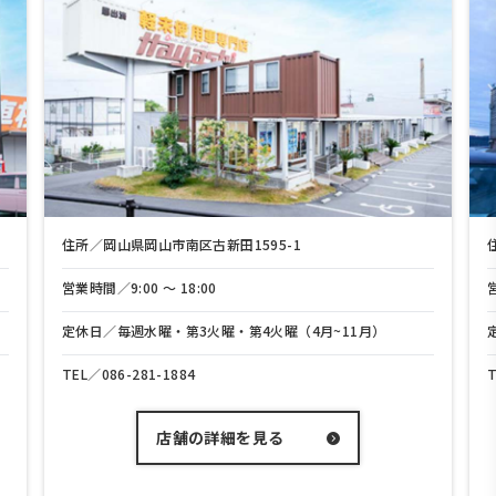
住所／岡山県岡山市南区古新田1595-1
住所／岡山
営業時間／9:00 〜 18:00
営業時間／9:
定休日／毎週水曜・第3火曜・第4火曜（4月~11月）
定休日／毎
TEL／
086-281-1884
TEL／
086
店舗の詳細を見る