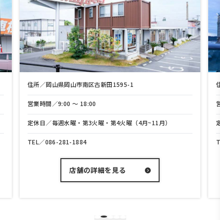
岡山市南区古新田1595-1
住所／岡山県岡山市中区兼
0 〜 18:00
営業時間／9:00 〜 18:
週水曜・第3火曜・第4火曜（4月~11月）
定休日／毎週水曜・第3
281-1884
TEL／
086-208-3700
店舗の詳細を見る
店舗の