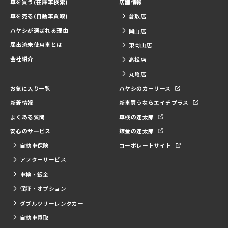
車を買う(在庫車検索)
店舗情報
車を売る(自動車買取)
倉敷店
ハヤシが選ばれる理由
岡山店
届出済未使用車とは
東岡山店
会社紹介
高松店
丸亀店
お気に入り一覧
ハヤシのカーリース
新着情報
新車買うならエイチプラス
よくある質問
車検の速太郎
安心のサービス
鈑金の速太郎
自動車保険
コーポレートサイト
アフターサービス
車検・鈑金
保証・オプション
ダブルツリーレンタカー
自動車買取